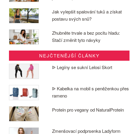
Jak vylepšit spalování tuků a získat
postavu svých snů?
Zhubněte trvale a bez pocitu hladu:
Stačí změnit tyto návyky
NEJČTENĚJŠÍ ČLÁNKY
ᐉ Legíny se sukní Lelosi Skort
ᐉ Kabelka na mobil s peněženkou přes
rameno
Protein pro vegany od NaturalProtein
Zmenšovací podprsenka Ladyform