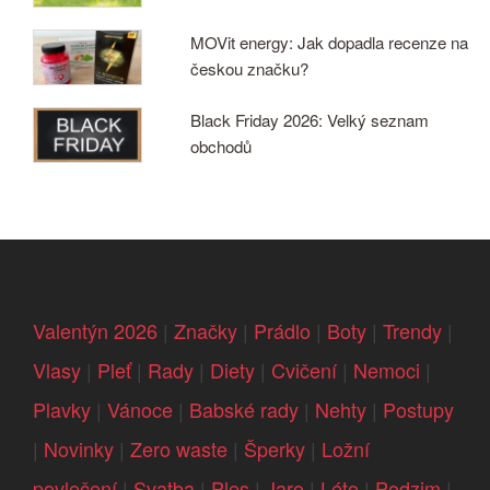
MOVit energy: Jak dopadla recenze na
českou značku?
Black Friday 2026: Velký seznam
obchodů
Valentýn 2026
|
Značky
|
Prádlo
|
Boty
|
Trendy
|
Vlasy
|
Pleť
|
Rady
|
Diety
|
Cvičení
|
Nemoci
|
Plavky
|
Vánoce
|
Babské rady
|
Nehty
|
Postupy
|
Novinky
|
Zero waste
|
Šperky
|
Ložní
povlečení
|
Svatba
|
Ples
|
Jaro
|
Léto
|
Podzim
|