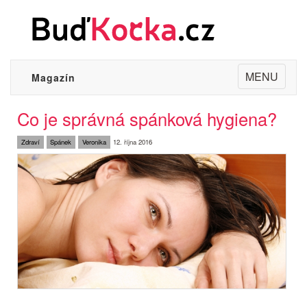
Toggle
MENU
Magazín
navigation
Co je správná spánková hygiena?
Zdraví
Spánek
Veronika
12. října 2016