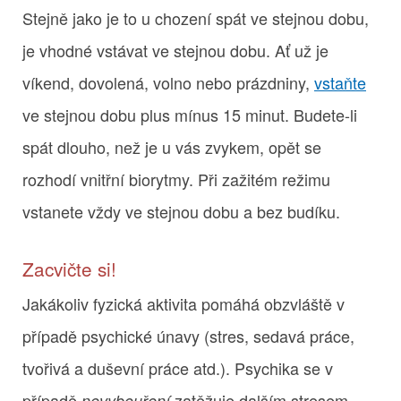
Stejně jako je to u chození spát ve stejnou dobu,
je vhodné vstávat ve stejnou dobu. Ať už je
víkend, dovolená, volno nebo prázdniny,
vstaňte
ve stejnou dobu plus mínus 15 minut. Budete-li
spát dlouho, než je u vás zvykem, opět se
rozhodí vnitřní biorytmy. Při zažitém režimu
vstanete vždy ve stejnou dobu a bez budíku.
Zacvičte si!
Jakákoliv fyzická aktivita pomáhá obzvláště v
případě psychické únavy (stres, sedavá práce,
tvořivá a duševní práce atd.). Psychika se v
případě
zatěžuje dalším stresem -
nevybouření