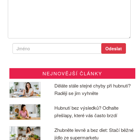
NEJNOVĚJŠÍ ČLÁNKY
Děláte stále stejné chyby při hubnutí?
Raději se jim vyhněte
Hubnutí bez výsledků? Odhalte
přešlapy, které vás často brzdí
Zhubněte levně a bez diet: Stačí běžné
jídlo ze supermarketu