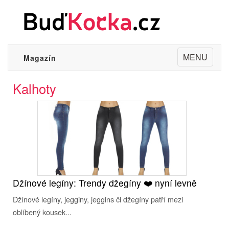
Toggle
MENU
Magazín
navigation
Kalhoty
Džínové legíny: Trendy džegíny ❤️ nyní levně
Džínové legíny, jegginy, jeggins či džegíny patří mezi
oblíbený kousek...