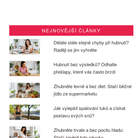
NEJNOVĚJŠÍ ČLÁNKY
Děláte stále stejné chyby při hubnutí?
Raději se jim vyhněte
Hubnutí bez výsledků? Odhalte
přešlapy, které vás často brzdí
Zhubněte levně a bez diet: Stačí běžné
jídlo ze supermarketu
Jak vylepšit spalování tuků a získat
postavu svých snů?
Zhubněte trvale a bez pocitu hladu:
Stačí změnit tyto návyky