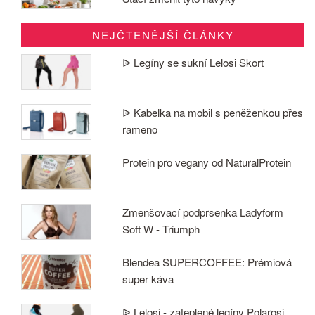
NEJČTENĚJŠÍ ČLÁNKY
ᐉ Legíny se sukní Lelosi Skort
ᐉ Kabelka na mobil s peněženkou přes
rameno
Protein pro vegany od NaturalProtein
Zmenšovací podprsenka Ladyform
Soft W - Triumph
Blendea SUPERCOFFEE: Prémiová
super káva
ᐉ Lelosi - zateplené legíny Polarosi