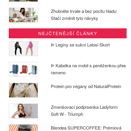
Zhubněte trvale a bez pocitu hladu:
Stačí změnit tyto návyky
NEJČTENĚJŠÍ ČLÁNKY
ᐉ Legíny se sukní Lelosi Skort
ᐉ Kabelka na mobil s peněženkou přes
rameno
Protein pro vegany od NaturalProtein
Zmenšovací podprsenka Ladyform
Soft W - Triumph
Blendea SUPERCOFFEE: Prémiová