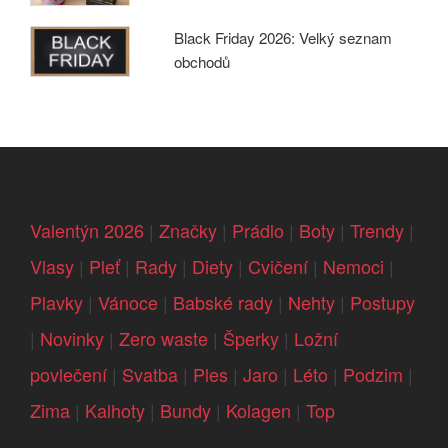
Black Friday 2026: Velký seznam
obchodů
Valentýn 2026
|
Značky
|
Prádlo
|
Boty
|
Trendy
|
Vlasy
|
Pleť
|
Rady
|
Diety
|
Cvičení
|
Nemoci
|
Plavky
|
Vánoce
|
Babské rady
|
Nehty
|
Postupy
|
Novinky
|
Zero waste
|
Šperky
|
Ložní
povlečení
|
Svatba
|
Ples
|
Jaro
|
Léto
|
Podzim
|
Zima
|
Kalhoty
|
Bundy
|
Kolagen
|
Top