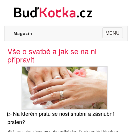
Toggle
MENU
Magazín
navigation
Vše o svatbě a jak se na ni
připravit
▷ Na kterém prstu se nosí snubní a zásnubní
prsten?
Blíží se vaše zásnuby nebo velký den D, ale pořád tápete v