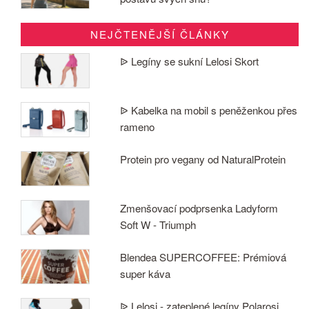
NEJČTENĚJŠÍ ČLÁNKY
ᐉ Legíny se sukní Lelosi Skort
ᐉ Kabelka na mobil s peněženkou přes
rameno
Protein pro vegany od NaturalProtein
Zmenšovací podprsenka Ladyform
Soft W - Triumph
Blendea SUPERCOFFEE: Prémiová
super káva
ᐉ Lelosi - zateplené legíny Polarosi