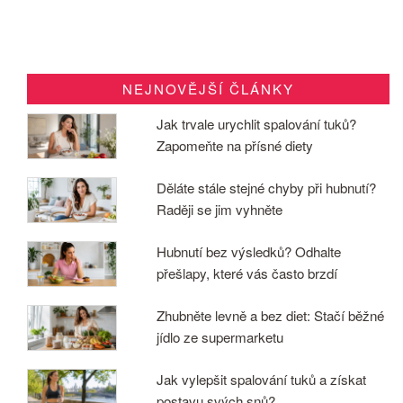
NEJNOVĚJŠÍ ČLÁNKY
Jak trvale urychlit spalování tuků?
Zapomeňte na přísné diety
Děláte stále stejné chyby při hubnutí?
Raději se jim vyhněte
Hubnutí bez výsledků? Odhalte
přešlapy, které vás často brzdí
Zhubněte levně a bez diet: Stačí běžné
jídlo ze supermarketu
Jak vylepšit spalování tuků a získat
postavu svých snů?