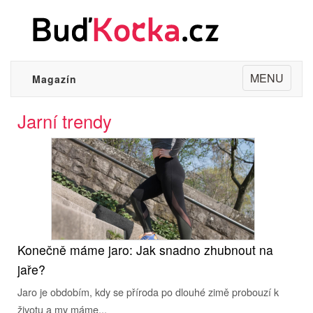
Toggle
MENU
Magazín
navigation
Jarní trendy
Konečně máme jaro: Jak snadno zhubnout na
jaře?
Jaro je obdobím, kdy se příroda po dlouhé zimě probouzí k
životu a my máme...