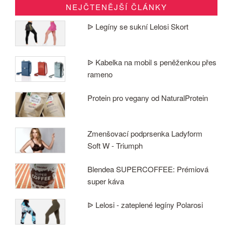
NEJČTENĚJŠÍ ČLÁNKY
ᐉ Legíny se sukní Lelosi Skort
ᐉ Kabelka na mobil s peněženkou přes
rameno
Protein pro vegany od NaturalProtein
Zmenšovací podprsenka Ladyform
Soft W - Triumph
Blendea SUPERCOFFEE: Prémiová
super káva
ᐉ Lelosi - zateplené legíny Polarosi