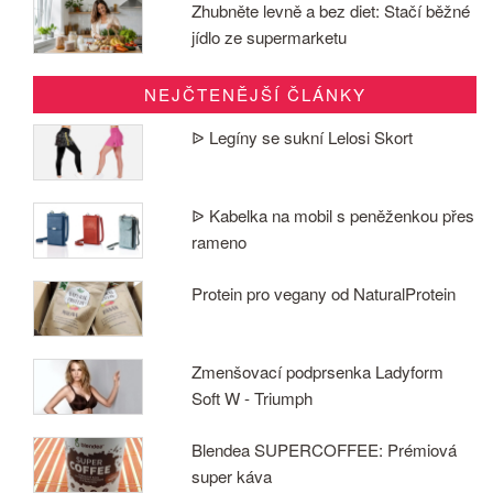
Zhubněte levně a bez diet: Stačí běžné
jídlo ze supermarketu
NEJČTENĚJŠÍ ČLÁNKY
ᐉ Legíny se sukní Lelosi Skort
ᐉ Kabelka na mobil s peněženkou přes
rameno
Protein pro vegany od NaturalProtein
Zmenšovací podprsenka Ladyform
Soft W - Triumph
Blendea SUPERCOFFEE: Prémiová
super káva