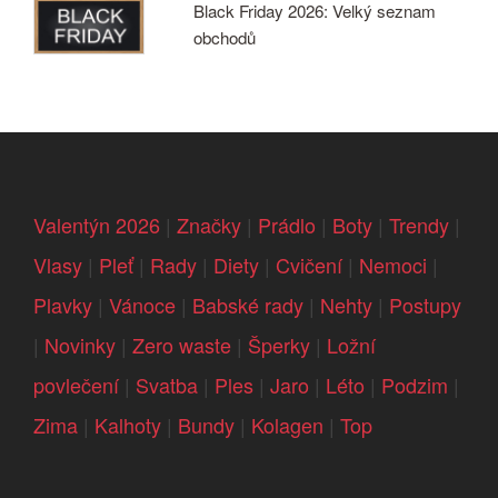
Black Friday 2026: Velký seznam
obchodů
Valentýn 2026
|
Značky
|
Prádlo
|
Boty
|
Trendy
|
Vlasy
|
Pleť
|
Rady
|
Diety
|
Cvičení
|
Nemoci
|
Plavky
|
Vánoce
|
Babské rady
|
Nehty
|
Postupy
|
Novinky
|
Zero waste
|
Šperky
|
Ložní
povlečení
|
Svatba
|
Ples
|
Jaro
|
Léto
|
Podzim
|
Zima
|
Kalhoty
|
Bundy
|
Kolagen
|
Top