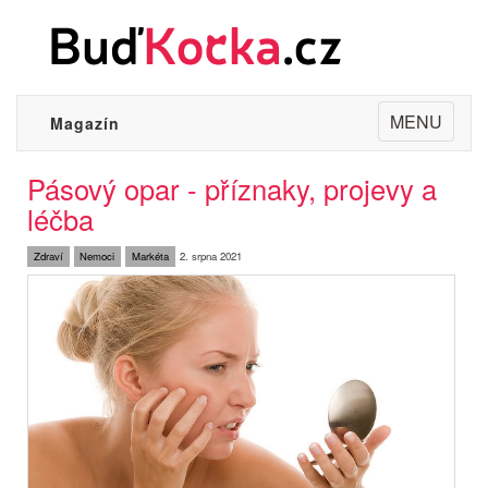
Toggle
MENU
Magazín
navigation
Pásový opar - příznaky, projevy a
léčba
Zdraví
Nemoci
Markéta
2. srpna 2021