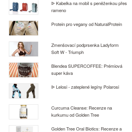
ᐉ Kabelka na mobil s peněženkou přes
rameno
Protein pro vegany od NaturalProtein
Zmenšovací podprsenka Ladyform
Soft W - Triumph
Blendea SUPERCOFFEE: Prémiová
super káva
ᐉ Lelosi - zateplené legíny Polarosi
Curcuma Cleanse: Recenze na
kurkumu od Golden Tree
Golden Tree Oral Biotics: Recenze a