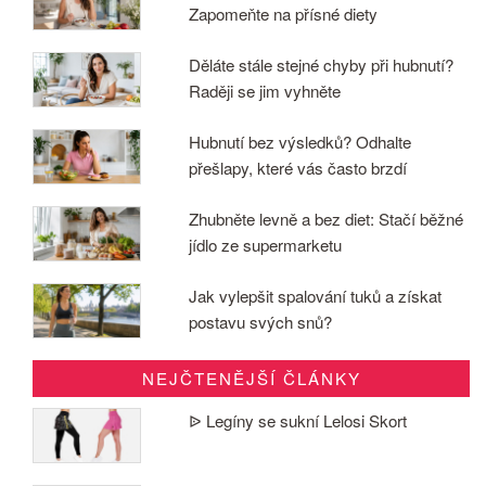
Zapomeňte na přísné diety
Děláte stále stejné chyby při hubnutí?
Raději se jim vyhněte
Hubnutí bez výsledků? Odhalte
přešlapy, které vás často brzdí
Zhubněte levně a bez diet: Stačí běžné
jídlo ze supermarketu
Jak vylepšit spalování tuků a získat
postavu svých snů?
NEJČTENĚJŠÍ ČLÁNKY
ᐉ Legíny se sukní Lelosi Skort