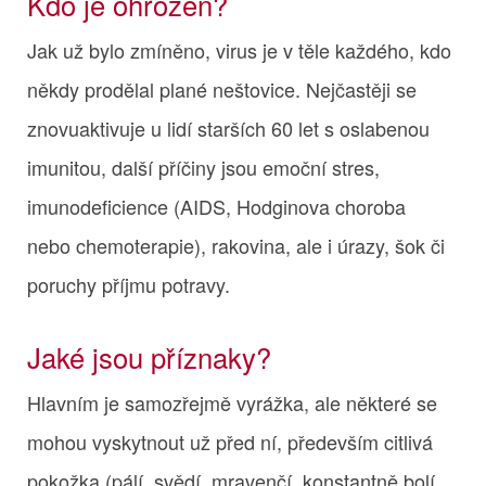
Kdo je ohrožen?
Jak už bylo zmíněno, virus je v těle každého, kdo
někdy prodělal plané neštovice. Nejčastěji se
znovuaktivuje u lidí starších 60 let s oslabenou
imunitou, další příčiny jsou emoční stres,
imunodeficience (AIDS, Hodginova choroba
nebo chemoterapie), rakovina, ale i úrazy, šok či
poruchy příjmu potravy.
Jaké jsou příznaky?
Hlavním je samozřejmě vyrážka, ale některé se
mohou vyskytnout už před ní, především citlivá
pokožka (pálí, svědí, mravenčí, konstantně bolí