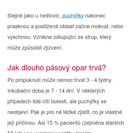
Stejně jako u neštovic,
puchýřky
nakonec
prasknou a postižená oblast začne mokvat, nebo
vyschnou. Vznikne odlupující se strup, který
může způsobit zjizvení.
Jak dlouho pásový opar trvá?
Po propuknutí může nemoc trvat 3 - 4 týdny.
Inkubační doba je 7 - 14 dní. V některých
případech lidé cítí bolesti, ale puchýřky se
neobjeví. Pak je pro ně těžké zjistit, co je vlastně
její příčinou. Asi 15 % pacientů (zejména starších
50 let) i po vymizení vyrážky trpí tzv.