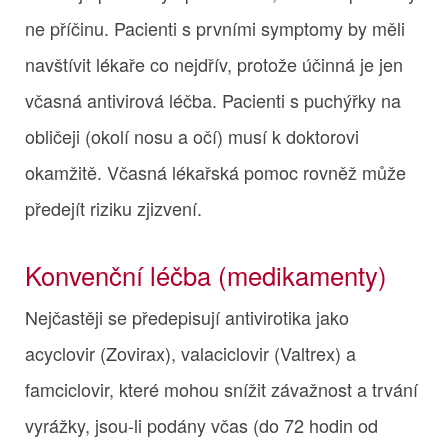
ne příčinu. Pacienti s prvními symptomy by měli
navštívit lékaře co nejdřív, protože účinná je jen
včasná antivirová léčba. Pacienti s puchýřky na
obličeji (okolí nosu a očí) musí k doktorovi
okamžitě. Včasná lékařská pomoc rovněž může
předejít riziku zjizvení.
Konvenční léčba (medikamenty)
Nejčastěji se předepisují antivirotika jako
acyclovir (Zovirax), valaciclovir (Valtrex) a
famciclovir, které mohou snížit závažnost a trvání
vyrážky, jsou-li podány včas (do 72 hodin od