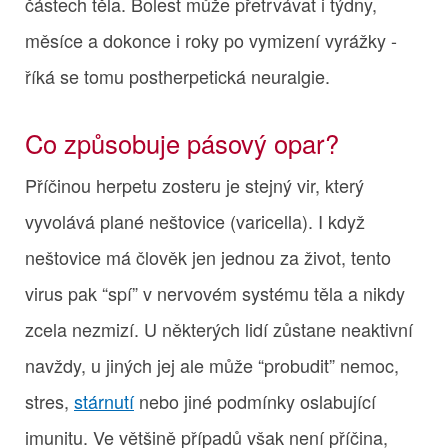
částech těla. Bolest může přetrvávat i týdny,
měsíce a dokonce i roky po vymizení vyrážky -
říká se tomu postherpetická neuralgie.
Co způsobuje pásový opar?
Příčinou herpetu zosteru je stejný vir, který
vyvolává plané neštovice (varicella). I když
neštovice má člověk jen jednou za život, tento
virus pak “spí” v nervovém systému těla a nikdy
zcela nezmizí. U některých lidí zůstane neaktivní
navždy, u jiných jej ale může “probudit” nemoc,
stres,
stárnutí
nebo jiné podmínky oslabující
imunitu. Ve většině případů však není příčina,