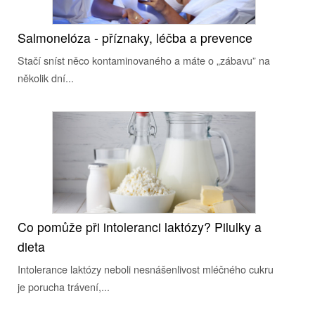
Salmonelóza - příznaky, léčba a prevence
Stačí sníst něco kontaminovaného a máte o „zábavu” na
několik dní...
Co pomůže při intoleranci laktózy? Pilulky a
dieta
Intolerance laktózy neboli nesnášenlivost mléčného cukru
je porucha trávení,...