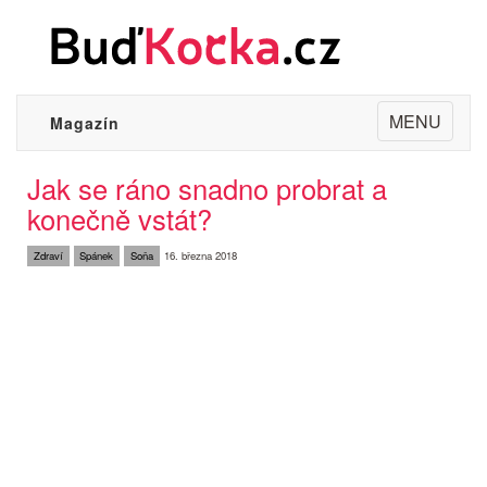
Toggle
MENU
Magazín
navigation
Jak se ráno snadno probrat a
konečně vstát?
Zdraví
Spánek
Soňa
16. března 2018