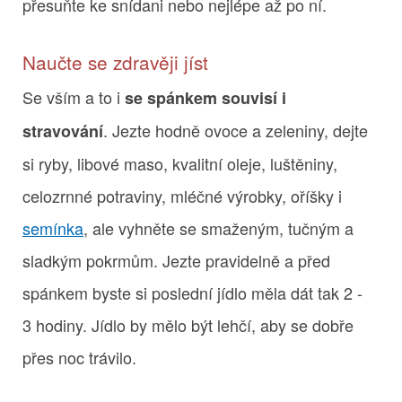
přesuňte ke snídani nebo nejlépe až po ní.
Naučte se zdravěji jíst
Se vším a to i
se spánkem souvisí i
. Jezte hodně ovoce a zeleniny, dejte
stravování
si ryby, libové maso, kvalitní oleje, luštěniny,
celozrnné potraviny, mléčné výrobky, oříšky i
semínka
, ale vyhněte se smaženým, tučným a
sladkým pokrmům. Jezte pravidelně a před
spánkem byste si poslední jídlo měla dát tak 2 -
3 hodiny. Jídlo by mělo být lehčí, aby se dobře
přes noc trávilo.