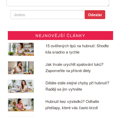
NEJNOVĚJŠÍ ČLÁNKY
15 ověřených tipů na hubnutí: Shoďte
kila snadno a rychle
Jak trvale urychlit spalování tuků?
Zapomeňte na přísné diety
Děláte stále stejné chyby při hubnutí?
Raději se jim vyhněte
Hubnutí bez výsledků? Odhalte
přešlapy, které vás často brzdí