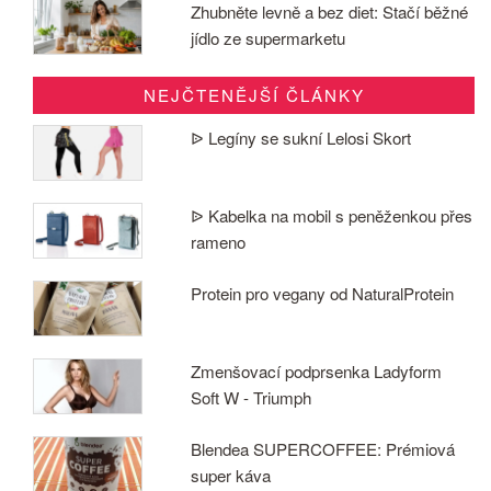
Zhubněte levně a bez diet: Stačí běžné
jídlo ze supermarketu
NEJČTENĚJŠÍ ČLÁNKY
ᐉ Legíny se sukní Lelosi Skort
ᐉ Kabelka na mobil s peněženkou přes
rameno
Protein pro vegany od NaturalProtein
Zmenšovací podprsenka Ladyform
Soft W - Triumph
Blendea SUPERCOFFEE: Prémiová
super káva