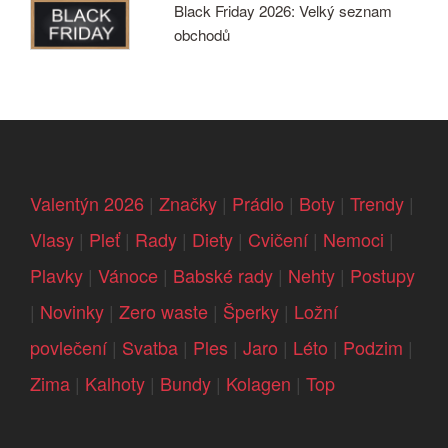
Black Friday 2026: Velký seznam
obchodů
Valentýn 2026
|
Značky
|
Prádlo
|
Boty
|
Trendy
|
Vlasy
|
Pleť
|
Rady
|
Diety
|
Cvičení
|
Nemoci
|
Plavky
|
Vánoce
|
Babské rady
|
Nehty
|
Postupy
|
Novinky
|
Zero waste
|
Šperky
|
Ložní
povlečení
|
Svatba
|
Ples
|
Jaro
|
Léto
|
Podzim
|
Zima
|
Kalhoty
|
Bundy
|
Kolagen
|
Top