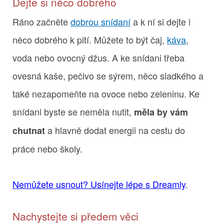
Dejte si něco dobrého
Ráno začněte
dobrou snídaní
a k ní si dejte i
něco dobrého k pití. Můžete to být čaj,
káva
,
voda nebo ovocný džus. A ke snídani třeba
ovesná kaše, pečivo se sýrem, něco sladkého a
také nezapomeňte na ovoce nebo zeleninu. Ke
snídani byste se neměla nutit,
měla by vám
a hlavně dodat energii na cestu do
chutnat
práce nebo školy.
Nemůžete usnout? Usínejte lépe s Dreamly
.
Nachystejte si předem věci