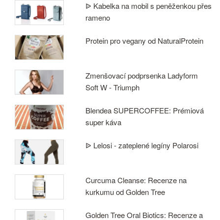
ᐉ Kabelka na mobil s peněženkou přes
rameno
Protein pro vegany od NaturalProtein
Zmenšovací podprsenka Ladyform
Soft W - Triumph
Blendea SUPERCOFFEE: Prémiová
super káva
ᐉ Lelosi - zateplené legíny Polarosi
Curcuma Cleanse: Recenze na
kurkumu od Golden Tree
Golden Tree Oral Biotics: Recenze a