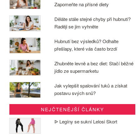
Zapomeňte na přísné diety
Děláte stále stejné chyby při hubnutí?
Raději se jim vyhněte
Hubnutí bez výsledků? Odhalte
přešlapy, které vás často brzdí
Zhubněte levně a bez diet: Stačí běžné
jídlo ze supermarketu
Jak vylepšit spalování tuků a získat
postavu svých snů?
NEJČTENĚJŠÍ ČLÁNKY
ᐉ Legíny se sukní Lelosi Skort