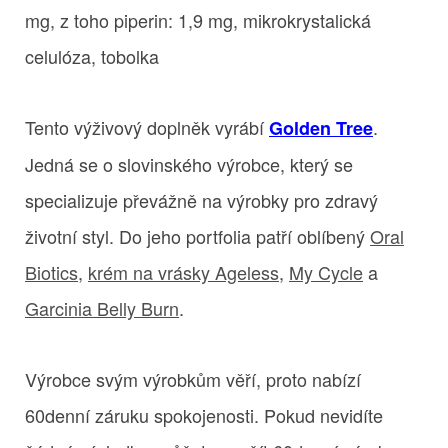
mg, z toho piperin: 1,9 mg, mikrokrystalická
celulóza, tobolka
Tento výživový doplněk vyrábí
.
Golden Tree
Jedná se o slovinského výrobce, který se
specializuje převážně na výrobky pro zdravý
životní styl. Do jeho portfolia patří oblíbený
Oral
Biotics
,
krém na vrásky Ageless
,
My Cycle
a
Garcinia Belly Burn
.
Výrobce svým výrobkům věří, proto nabízí
60denní záruku spokojenosti. Pokud nevidíte