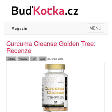
Toggle
MENU
Magazín
navigation
Curcuma Cleanse Golden Tree:
Recenze
Články
Novinky
TOP
Soňa
26. února 2025