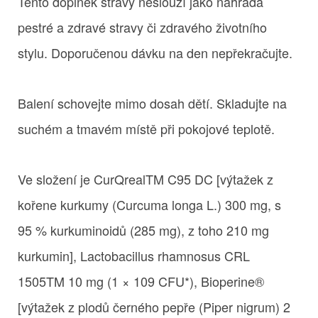
Tento doplněk stravy neslouží jako náhrada
pestré a zdravé stravy či zdravého životního
stylu. Doporučenou dávku na den nepřekračujte.
Balení schovejte mimo dosah dětí. Skladujte na
suchém a tmavém místě při pokojové teplotě.
Ve složení je CurQrealTM C95 DC [výtažek z
kořene kurkumy (Curcuma longa L.) 300 mg, s
95 % kurkuminoidů (285 mg), z toho 210 mg
kurkumin], Lactobacillus rhamnosus CRL
1505TM 10 mg (1 × 109 CFU*), Bioperine®
[výtažek z plodů černého pepře (Piper nigrum) 2