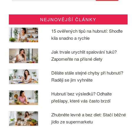
NEJNOVĚJŠÍ ČLÁNKY
15 ověřených tipů na hubnutí: Shoďte
kila snadno a rychle
Jak trvale urychlit spalování tuků?
Zapomeňte na přísné diety
Děláte stále stejné chyby při hubnutí?
Raději se jim vyhněte
Hubnutí bez výsledků? Odhalte
přešlapy, které vás často brzdí
Zhubněte levně a bez diet: Stačí běžné
jídlo ze supermarketu