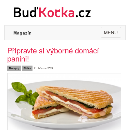
Toggle
MENU
Magazín
navigation
Připravte si výborné domácí
panini!
Recepty
Eliška
11. března 2024