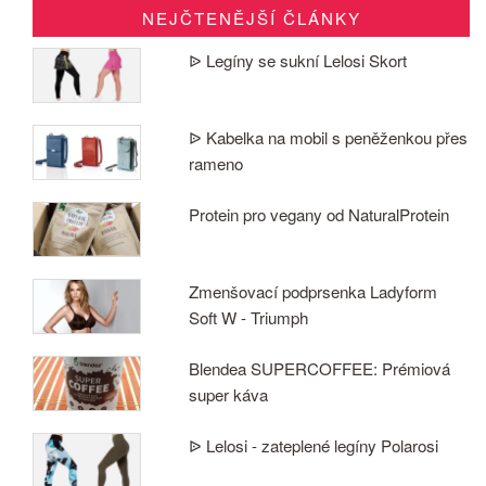
NEJČTENĚJŠÍ ČLÁNKY
ᐉ Legíny se sukní Lelosi Skort
ᐉ Kabelka na mobil s peněženkou přes
rameno
Protein pro vegany od NaturalProtein
Zmenšovací podprsenka Ladyform
Soft W - Triumph
Blendea SUPERCOFFEE: Prémiová
super káva
ᐉ Lelosi - zateplené legíny Polarosi