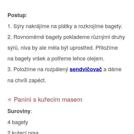
:
Postup
1. Sýry nakrájíme na plátky a rozkrojíme bagety.
2. Rovnoměrně bagety poklademe různými druhy
sýrů, niva by ale měla být uprostřed. Přiložíme
na bagety vršek a potřeme lehce olejem.
3. Položíme na rozpálený
a dáme
sendvičovač
na chvíli zapéct.
⭐ Panini s kuřecím masem
:
Suroviny
4 bagety
2 kuřecí prsa