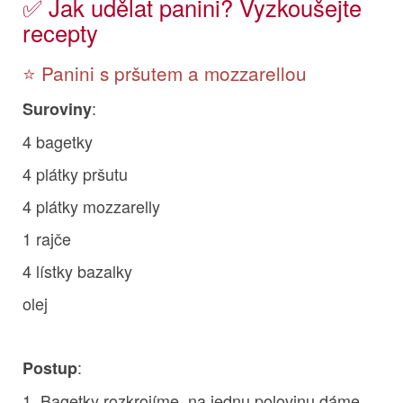
✅ Jak udělat panini? Vyzkoušejte
recepty
⭐ Panini s pršutem a mozzarellou
:
Suroviny
4 bagetky
4 plátky pršutu
4 plátky mozzarelly
1 rajče
4 lístky bazalky
olej
:
Postup
1. Bagetky rozkrojíme, na jednu polovinu dáme