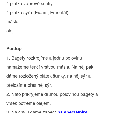
4 plátků vepřové šunky
4 plátků sýra (Eidam, Ementál)
máslo
olej
:
Postup
1. Bagety rozkrojíme a jednu polovinu
namažeme tenčí vrstvou másla. Na něj pak
dáme rozložený plátek šunky, na něj sýr a
přeložíme přes něj sýr.
2. Nato přikryjeme druhou polovinou bagety a
vršek potřeme olejem.
3. Na chvíli dáme zapéct
na speciálním