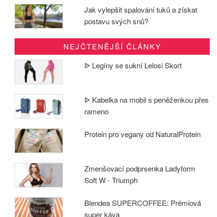
Jak vylepšit spalování tuků a získat
postavu svých snů?
NEJČTENĚJŠÍ ČLÁNKY
ᐉ Legíny se sukní Lelosi Skort
ᐉ Kabelka na mobil s peněženkou přes
rameno
Protein pro vegany od NaturalProtein
Zmenšovací podprsenka Ladyform
Soft W - Triumph
Blendea SUPERCOFFEE: Prémiová
super káva