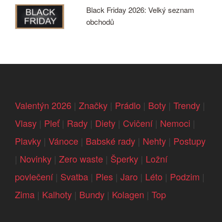
Black Friday 2026: Velký seznam
obchodů
Valentýn 2026
|
Značky
|
Prádlo
|
Boty
|
Trendy
|
Vlasy
|
Pleť
|
Rady
|
Diety
|
Cvičení
|
Nemoci
|
Plavky
|
Vánoce
|
Babské rady
|
Nehty
|
Postupy
|
Novinky
|
Zero waste
|
Šperky
|
Ložní
povlečení
|
Svatba
|
Ples
|
Jaro
|
Léto
|
Podzim
|
Zima
|
Kalhoty
|
Bundy
|
Kolagen
|
Top