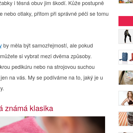
žabky i těsná obuv jim škodí. Kůže postupně
ře nebo otlaky, přitom při správné péči se tomu
y
by měla být samozřejmostí, ale pokud
, můžete si vybrat mezi dvěma způsoby.
krou pedikúru nebo na strojovou suchou
e jen na vás. My se podíváme na to, jaký je u
y.
rá známá klasika