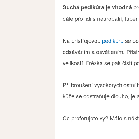
pro
Suchá pedikúra je vhodná
dále pro lidi s neuropatií, lu
Na přístrojovou
pedikúru
se pou
odsáváním a osvětlením. Přistr
velikostí. Frézka se pak čistí p
Při broušení vysokorychlostní 
kůže se odstraňuje dlouho, je 
Co preferujete vy? Máte s něk