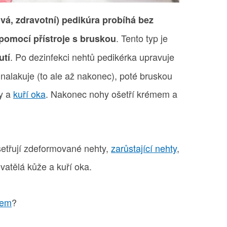
ová, zdravotní) pedikúra probíhá bez
. Tento typ je
pomocí přístroje s bruskou
. Po dezinfekci nehtů pedikérka upravuje
utí
i nalakuje (to ale až nakonec), poté bruskou
ly a
kuří oka
. Nakonec nohy ošetří krémem a
šetřují zdeformované nehty,
zarůstající nehty
,
ovatělá kůže a kuří oka.
cem
?