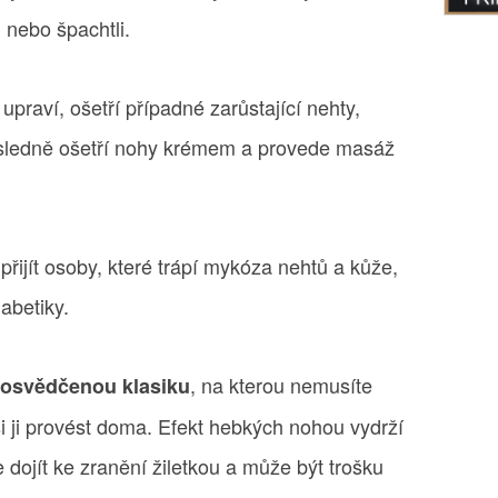
 nebo špachtli.
upraví, ošetří případné zarůstající nehty,
ásledně ošetří nohy krémem a provede masáž
ijít osoby, které trápí mykóza nehtů a kůže,
abetiky.
, na kterou nemusíte
 osvědčenou klasiku
si ji provést doma. Efekt hebkých nohou vydrží
 dojít ke zranění žiletkou a může být trošku