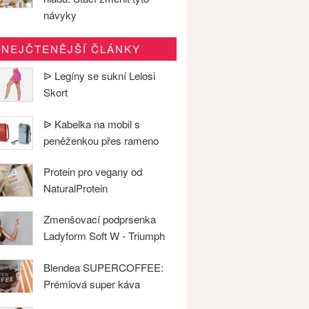
návyky
NEJČTENĚJŠÍ ČLÁNKY
ᐉ Legíny se sukní Lelosi
Skort
ᐉ Kabelka na mobil s
peněženkou přes rameno
Protein pro vegany od
NaturalProtein
Zmenšovací podprsenka
Ladyform Soft W - Triumph
Blendea SUPERCOFFEE:
Prémiová super káva