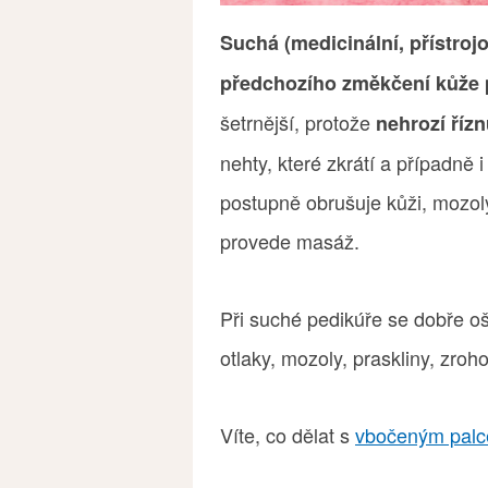
Suchá (medicinální, přístroj
předchozího změkčení kůže 
šetrnější, protože
nehrozí řízn
nehty, které zkrátí a případně 
postupně obrušuje kůži, mozo
provede masáž.
Při suché pedikúře se dobře o
otlaky, mozoly, praskliny, zroh
Víte, co dělat s
vbočeným pal