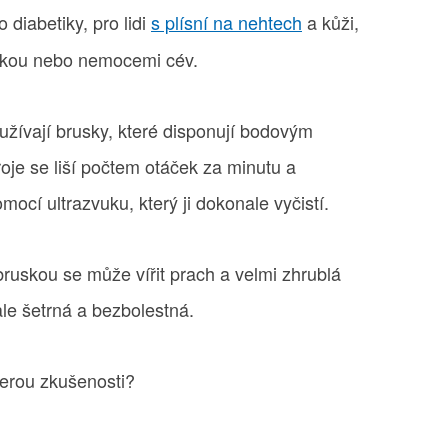
 diabetiky, pro lidi
s plísní na nehtech
a kůži,
pénkou nebo nemocemi cév.
žívají brusky, které disponují bodovým
oje se liší počtem otáček za minutu a
omocí ultrazvuku, který ji dokonale vyčistí.
bruskou se může vířit prach a velmi zhrublá
ale šetrná a bezbolestná.
terou zkušenosti?