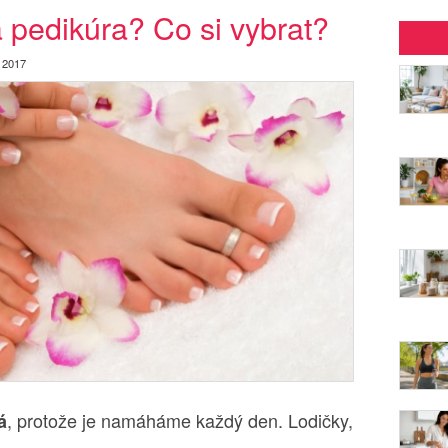
pedikúra? Co si vybrat?
 2017
, protože je namáháme každý den. Lodičky,
á