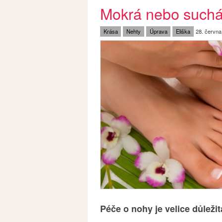
Mokrá nebo suchá 
Krása
Nehty
Úprava
Eliška
28. června
Péče o nohy je velice důležit