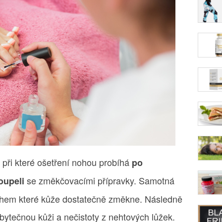
 při které ošetření nohou probíhá
po
se změkčovacími přípravky. Samotná
oupeli
 během které kůže dostatečně změkne. Následně
bytečnou kůži a nečistoty z nehtových lůžek.