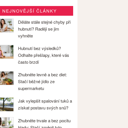
NEJNOVĚJŠÍ ČLÁNKY
Děláte stále stejné chyby při
hubnutí? Raději se jim
vyhněte
Hubnutí bez výsledků?
Odhalte přešlapy, které vás
často brzdí
Zhubněte levně a bez diet:
Stačí běžné jídlo ze
supermarketu
Jak vylepšit spalování tuků a
získat postavu svých snů?
Zhubněte trvale a bez pocitu
hladu: Stačí změnit tyto