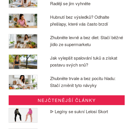
Raději se jim vyhněte
Hubnutí bez výsledků? Odhalte
přešlapy, které vás často brzdí
Zhubněte levně a bez diet: Stačí běžné
jídlo ze supermarketu
Jak vylepšit spalování tuků a získat
postavu svých snů?
Zhubněte trvale a bez pocitu hladu:
Stačí změnit tyto návyky
NEJČTENĚJŠÍ ČLÁNKY
ᐉ Legíny se sukní Lelosi Skort