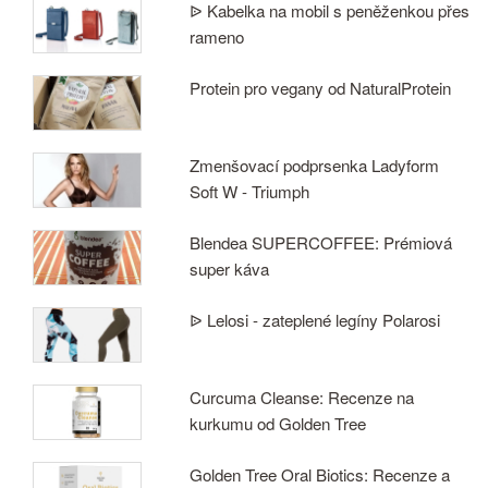
ᐉ Kabelka na mobil s peněženkou přes
rameno
Protein pro vegany od NaturalProtein
Zmenšovací podprsenka Ladyform
Soft W - Triumph
Blendea SUPERCOFFEE: Prémiová
super káva
ᐉ Lelosi - zateplené legíny Polarosi
Curcuma Cleanse: Recenze na
kurkumu od Golden Tree
Golden Tree Oral Biotics: Recenze a