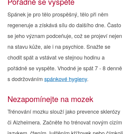
Pořádně se vyspěte
Spánek je pro tělo prospěšný, tělo při něm
regeneruje a získává sílu do dalšího dne. Často
se jeho význam podceňuje, což se projeví nejen
na stavu kůže, ale i na psychice. Snažte se
chodit spát a vstávat ve stejnou hodinu a
pořádně se vyspěte. Vhodné je spát 7 - 8 denně
s dodržováním
spánkové hygieny
.
Nezapomínejte na mozek
Trénování mozku slouží jako prevence sklerózy
či Alzheimera. Začněte ho trénovat novým cizím
jazykem, čtením, luštěním křížovek nebo čímkoli