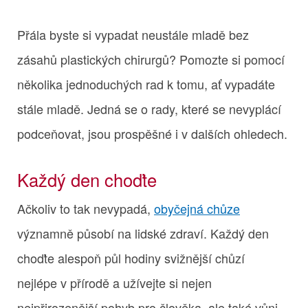
Přála byste si vypadat neustále mladě bez
zásahů plastických chirurgů? Pomozte si pomocí
několika jednoduchých rad k tomu, ať vypadáte
stále mladě. Jedná se o rady, které se nevyplácí
podceňovat, jsou prospěšné i v dalších ohledech.
Každý den choďte
Ačkoliv to tak nevypadá,
obyčejná chůze
významně působí na lidské zdraví. Každý den
choďte alespoň půl hodiny svižnější chůzí
nejlépe v přírodě a užívejte si nejen
nejpřirozenější pohyb pro člověka, ale také vůni