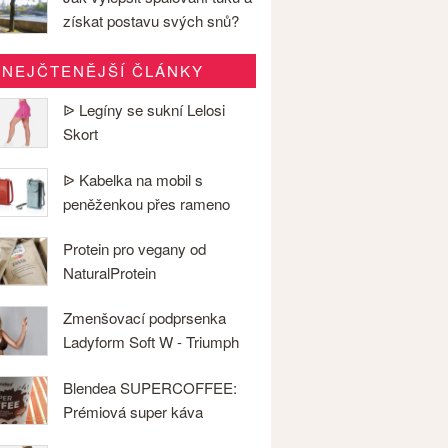
získat postavu svých snů?
NEJČTENĚJŠÍ ČLÁNKY
ᐉ Legíny se sukní Lelosi
Skort
ᐉ Kabelka na mobil s
peněženkou přes rameno
Protein pro vegany od
NaturalProtein
Zmenšovací podprsenka
Ladyform Soft W - Triumph
Blendea SUPERCOFFEE:
Prémiová super káva