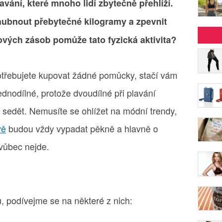
lavání, které mnoho lidí zbytečně přehlíží.
hubnout přebytečné kilogramy a zpevnit
kových zásob pomůže tato fyzická aktivita?
potřebujete kupovat žádné pomůcky, stačí vám
ednodílné, protože dvoudílné při plavání
 sedět. Nemusíte se ohlížet na módní trendy,
vě
budou vždy vypadat pěkně a hlavně o
 vůbec nejde.
, podívejme se na některé z nich: