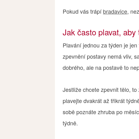
Pokud vás trápí
bradavice
, ne
Jak často plavat, aby
Plavání jednou za týden je jen 
zpevnění postavy nemá vliv, s
dobrého, ale na postavě to ne
Jestliže chcete zpevnit tělo, t
plavejte dvakrát až třikrát týd
sobě poznáte zhruba po měsíci
týdně.