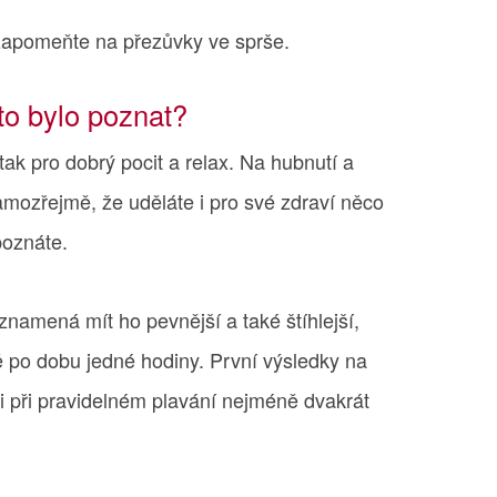
zapomeňte na přezůvky ve sprše.
 to bylo poznat?
tak pro dobrý pocit a relax. Na hubnutí a
amozřejmě, že uděláte i pro své zdraví něco
poznáte.
o znamená mít ho pevnější a také štíhlejší,
ně po dobu jedné hodiny. První výsledky na
 při pravidelném plavání nejméně dvakrát