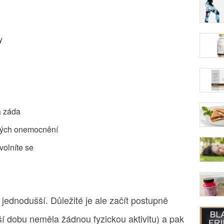
y
a záda
hých onemocnění
volníte se
 jednodušší. Důležité je ale začít postupně
lší dobu neměla žádnou fyzickou aktivitu) a pak