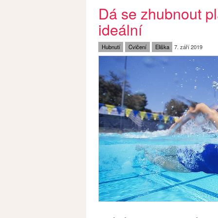
Dá se zhubnout p
ideální
Hubnutí
Cvičení
Eliška
7. září 2019