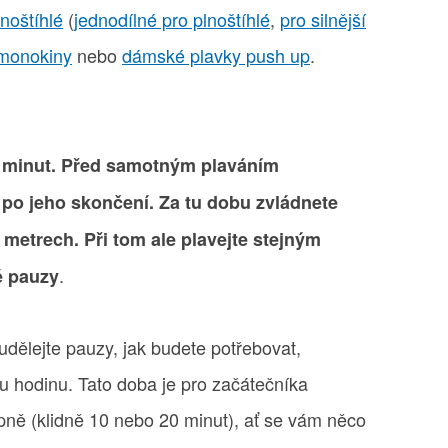
lnoštíhlé
(
jednodílné pro plnoštíhlé
,
pro silnější
monokiny
nebo
dámské plavky push up
.
0 minut. Před samotným plaváním
i po jeho skončení. Za tu dobu zvládnete
 metrech. Při tom ale plavejte stejným
.
é pauzy
dělejte pauzy, jak budete potřebovat,
u hodinu. Tato doba je pro začátečníka
pně (klidně 10 nebo 20 minut), ať se vám něco