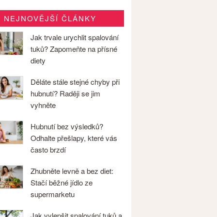
NEJNOVĚJŠÍ ČLÁNKY
Jak trvale urychlit spalování
tuků? Zapomeňte na přísné
diety
Děláte stále stejné chyby při
hubnutí? Raději se jim
vyhněte
Hubnutí bez výsledků?
Odhalte přešlapy, které vás
často brzdí
Zhubněte levně a bez diet:
Stačí běžné jídlo ze
supermarketu
Jak vylepšit spalování tuků a