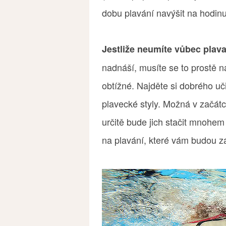
dobu plavání navýšit na hodinu
Jestliže neumíte vůbec plava
nadnáší, musíte se to prostě n
obtížné. Najděte si dobrého uči
plavecké styly. Možná v začátc
určitě bude jich stačit mnohe
na plavání, které vám budou záv