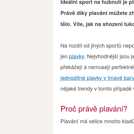
Ideální sport na hubnutí je p
Právě díky plavání můžete z
tělo. Víte, jak na shození tu
Na rozdíl od jiných sportů ne
jen
plavky
. Nejvhodnější jsou j
překážejí a nemusejí perfektně
jednodílné plavky v tmavé bar
nějaké trendy v tomto případě
Proč právě plavání?
Plavání má velice mnoho kladů