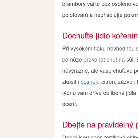
brambory vařte bez osolené vo
polotovarů a nepřisolujte pokr
Dochuťte jídlo koření
Při vysokém tlaku nevhodnou s
pomůže překonat chuť na sůl. 
nevýrazné, ale vaše chuťové p
zkusit i
česnek
, citron, zázvor
týdnu vám dříve oblíbená jídla 
ocení.
Dbejte na pravidelný 
Dobré jsou např. tortillové ch