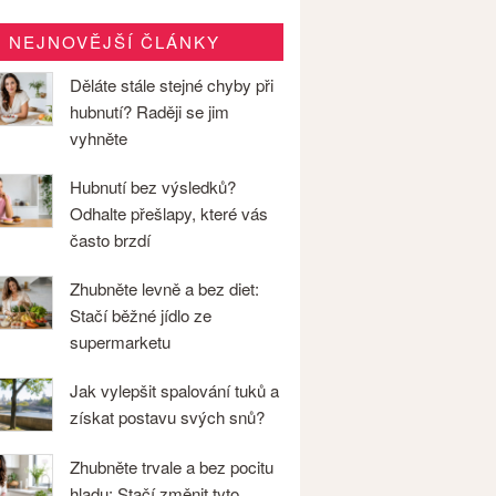
NEJNOVĚJŠÍ ČLÁNKY
Děláte stále stejné chyby při
hubnutí? Raději se jim
vyhněte
Hubnutí bez výsledků?
Odhalte přešlapy, které vás
často brzdí
Zhubněte levně a bez diet:
Stačí běžné jídlo ze
supermarketu
Jak vylepšit spalování tuků a
získat postavu svých snů?
Zhubněte trvale a bez pocitu
hladu: Stačí změnit tyto