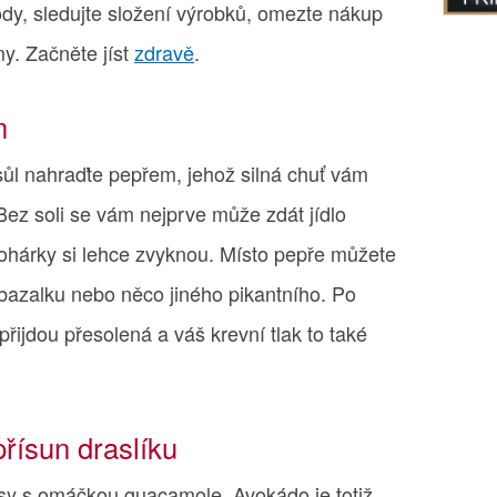
dy, sledujte složení výrobků, omezte nákup
my. Začněte jíst
zdravě
.
m
ůl nahraďte pepřem, jehož silná chuť vám
Bez soli se vám nejprve může zdát jídlo
ohárky si lehce zvyknou. Místo pepře můžete
, bazalku nebo něco jiného pikantního. Po
přijdou přesolená a váš krevní tlak to také
přísun draslíku
ipsy s omáčkou guacamole. Avokádo je totiž