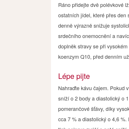
Ráno přidejte dvě polévkové lž
ostatních jídel, které přes de
denně výrazně snižuje systol
srdečního onemocnění a navíc 
doplněk stravy se při vysokém t
koenzym Q10, před denním uží
Lépe pijte
Nahraďte kávu čajem. Pokud vyp
sníží o 2 body a diastolický o 1
pomerančové šťávy, díky vysok
cca 7 % a diastolický o 4,6 %.