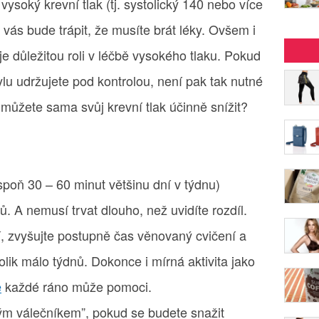
ysoký krevní tlak (tj. systolický 140 nebo více
 vás bude trápit, že musíte brát léky. Ovšem i
je důležitou roli v léčbě vysokého tlaku. Pokud
ylu udržujete pod kontrolou, není pak tak nutné
 můžete sama svůj krevní tlak účinně snížit?
espoň 30 – 60 minut většinu dní v týdnu)
rů. A nemusí trvat dlouho, než uvidíte rozdíl.
í, zvyšujte postupně čas věnovaný cvičení a
lik málo týdnů. Dokonce i mírná aktivita jako
e
každé ráno může pomoci.
vým válečníkem”, pokud se budete snažit