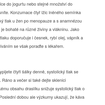
íce do jogurtu nebo stejné množství do
n sníte. Konzumace čtyř lžic lněného semínka
ický tlak u žen po menopauze a s anamnézou
je bohaté na různé živiny a vlákninu. Jako
laku doporučuje i česnek, rybí olej, vápník a
váním se však poraďte s lékařem.
ijete čtyři šálky denně, systolický tlak se
. Ráno a večer si také dejte sklenici
ému obsahu draslíku snižuje systolický tlak o
 Poslední dobou ale výzkumy ukazují, že káva