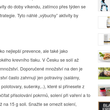
vity do doby víkendu, zatímco přes týden se
trategie. Tyto náhlé „výbuchy” aktivity by
ko nejlepší prevence, ale také jako
sokého krevního tlaku. V Česku se solí až
é množství. Doporučené množství na den je
ství často zahrnují jen potraviny (salámy,
 polotovary, sušenky,..), které si přinesete z
ítat přisolování pokrmů, solení při vaření a to
 na 15 g soli. Snažte se omezit solení,