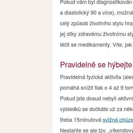
Pokud vám byl diagnostikován v
a diastolický 90 a více), možná
celý způsob životního stylu hra
jej díky zdravému životnímu st
léčit se medikamenty. Víte, jak
Pravidelně se hýbejte
Pravidelná fyzická aktivita (al
pomáhá snížit tlak o 4 až 9 tor
Pokud jste dosud nebyli aktivn
výsledků se dočkáte už za něko
třeba 15minutová
svižná chůz
Nestaňte se ale tzv. „víkendo