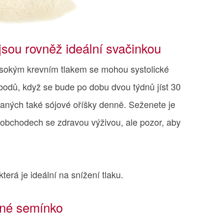
sou rovněž ideální svačinkou
vysokým krevním tlakem se mohou systolické
bodů, když se bude po dobu dvou týdnů jíst 30
aných také sójové oříšky denně. Seženete je
obchodech se zdravou výživou, ale pozor, aby
 která je ideální na snížení tlaku.
něné semínko