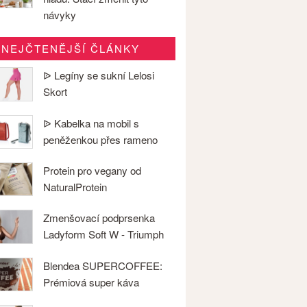
návyky
NEJČTENĚJŠÍ ČLÁNKY
ᐉ Legíny se sukní Lelosi
Skort
ᐉ Kabelka na mobil s
peněženkou přes rameno
Protein pro vegany od
NaturalProtein
Zmenšovací podprsenka
Ladyform Soft W - Triumph
Blendea SUPERCOFFEE:
Prémiová super káva