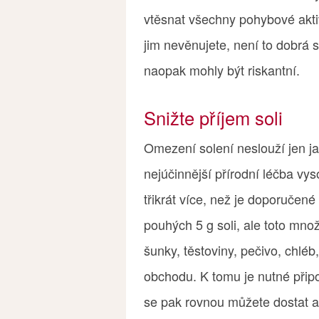
vtěsnat všechny pohybové akti
jim nevěnujete, není to dobrá s
naopak mohly být riskantní.
Snižte příjem soli
Omezení solení neslouží jen ja
nejúčinnější přírodní léčba vy
třikrát více, než je doporučen
pouhých 5 g soli, ale toto množ
šunky, těstoviny, pečivo, chléb,
obchodu. K tomu je nutné připoč
se pak rovnou můžete dostat až