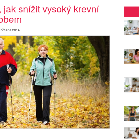
 jak snížit vysoký krevní
sobem
 března 2014