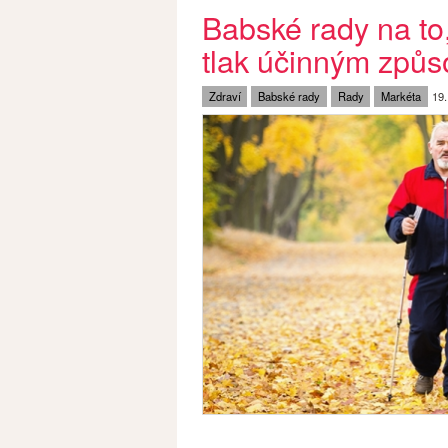
Babské rady na to,
tlak účinným způ
Zdraví
Babské rady
Rady
Markéta
19.