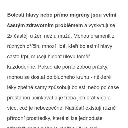
Bolesti hlavy nebo přímo migrény jsou velmi
a vyskytují se
častým zdravotním problémem
2x častěji u žen než u mužů. Mohou pramenit z
různých příčin, mnozí lidé, kteří bolestmi hlavy
často trpí, musejí hledat úlevu téměř
každodenně. Pokud ale pořád zobou prášky,
mohou se dostat do bludného kruhu - některé
léky zpětně samy způsobují bolesti nebo po čase
přestanou účinkovat a je třeba jich brát více a
více, což je nebezpečné. Naštěstí existují různé
přírodní prostředky, které si lze jednoduše
připravit doma nebo je možná již ve své