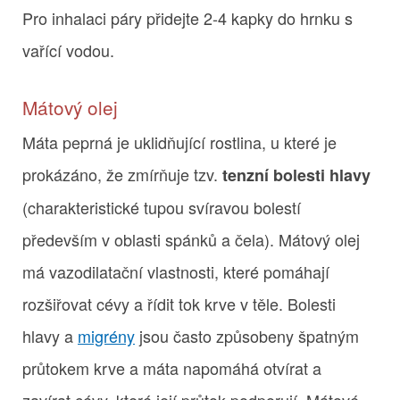
Pro inhalaci páry přidejte 2-4 kapky do hrnku s
vařící vodou.
Mátový olej
Máta peprná je uklidňující rostlina, u které je
prokázáno, že zmírňuje tzv.
tenzní bolesti hlavy
(charakteristické tupou svíravou bolestí
především v oblasti spánků a čela). Mátový olej
má vazodilatační vlastnosti, které pomáhají
rozšiřovat cévy a řídit tok krve v těle. Bolesti
hlavy a
migrény
jsou často způsobeny špatným
průtokem krve a máta napomáhá otvírat a
zavírat cévy, které její průtok podporují. Mátové