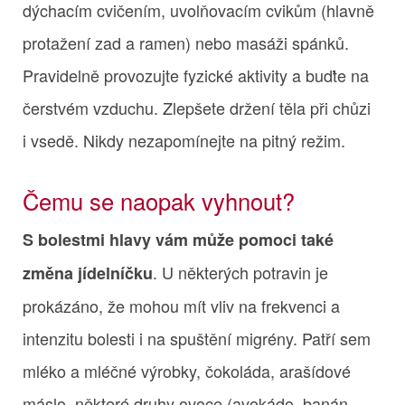
dýchacím cvičením, uvolňovacím cvikům (hlavně
protažení zad a ramen) nebo masáži spánků.
Pravidelně provozujte fyzické aktivity a buďte na
čerstvém vzduchu. Zlepšete držení těla při chůzi
i vsedě. Nikdy nezapomínejte na pitný režim.
Čemu se naopak vyhnout?
S bolestmi hlavy vám může pomoci také
. U některých potravin je
změna jídelníčku
prokázáno, že mohou mít vliv na frekvenci a
intenzitu bolesti i na spuštění migrény. Patří sem
mléko a mléčné výrobky, čokoláda, arašídové
máslo, některé druhy ovoce (avokádo, banán,