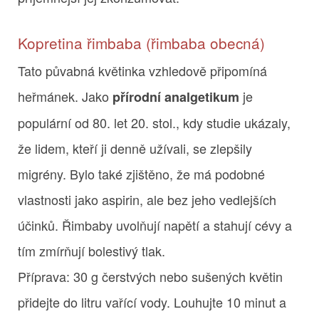
Kopretina řimbaba (řimbaba obecná)
Tato půvabná květinka vzhledově připomíná
heřmánek. Jako
je
přírodní analgetikum
populární od 80. let 20. stol., kdy studie ukázaly,
že lidem, kteří ji denně užívali, se zlepšily
migrény. Bylo také zjištěno, že má podobné
vlastnosti jako aspirin, ale bez jeho vedlejších
účinků. Řimbaby uvolňují napětí a stahují cévy a
tím zmírňují bolestivý tlak.
Příprava: 30 g čerstvých nebo sušených květin
přidejte do litru vařící vody. Louhujte 10 minut a