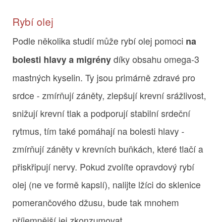
Rybí olej
Podle několika studií může rybí olej pomoci
na
díky obsahu omega-3
bolesti hlavy a migrény
mastných kyselin. Ty jsou primárně zdravé pro
srdce - zmírňují záněty, zlepšují krevní srážlivost,
snižují krevní tlak a podporují stabilní srdeční
rytmus, tím také pomáhají na bolesti hlavy -
zmírňují záněty v krevních buňkách, které tlačí a
přiskřipují nervy. Pokud zvolíte opravdový rybí
olej (ne ve formě kapslí), nalijte lžíci do sklenice
pomerančového džusu, bude tak mnohem
příjemnější jej zkonzumovat.