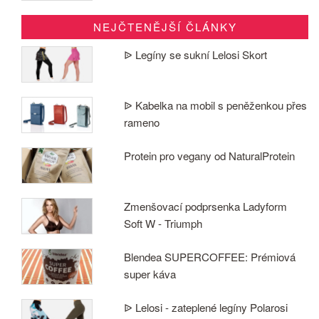
NEJČTENĚJŠÍ ČLÁNKY
ᐉ Legíny se sukní Lelosi Skort
ᐉ Kabelka na mobil s peněženkou přes
rameno
Protein pro vegany od NaturalProtein
Zmenšovací podprsenka Ladyform
Soft W - Triumph
Blendea SUPERCOFFEE: Prémiová
super káva
ᐉ Lelosi - zateplené legíny Polarosi