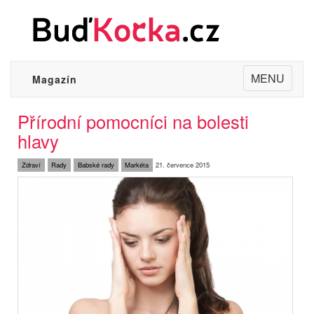
Toggle
MENU
Magazín
navigation
Přírodní pomocníci na bolesti
hlavy
Zdraví
Rady
Babské rady
Markéta
21. července 2015