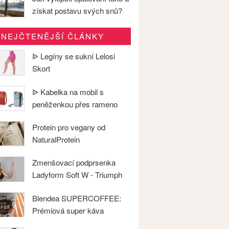
získat postavu svých snů?
NEJČTENĚJŠÍ ČLÁNKY
ᐉ Legíny se sukní Lelosi
Skort
ᐉ Kabelka na mobil s
peněženkou přes rameno
Protein pro vegany od
NaturalProtein
Zmenšovací podprsenka
Ladyform Soft W - Triumph
Blendea SUPERCOFFEE:
Prémiová super káva