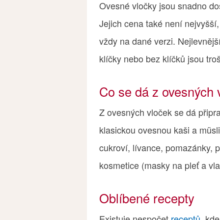
Ovesné vločky jsou snadno dos
Jejich cena také není nejvyšší,
vždy na dané verzi. Nejlevnějš
klíčky nebo bez klíčků jsou troš
Co se dá z ovesných v
Z ovesných vloček se dá připr
klasickou ovesnou kaši a müsli,
cukroví, lívance, pomazánky, p
kosmetice (masky na pleť a vlas
Oblíbené recepty
Existuje nespočet
receptů
, kde