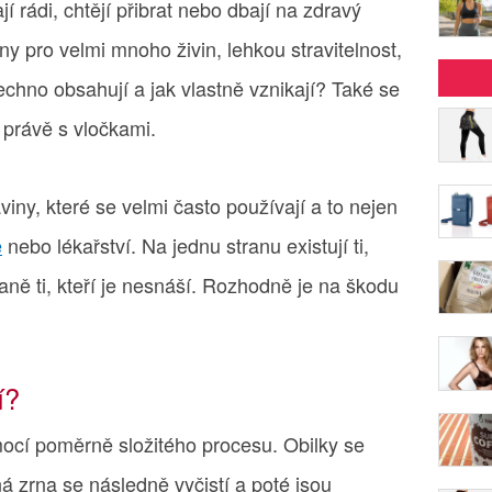
ají rádi, chtějí přibrat nebo dbají na zdravý
ny pro velmi mnoho živin, lehkou stravitelnost,
chno obsahují a jak vlastně vznikají? Také se
 právě s vločkami.
iny, které se velmi často používají a to nejen
e
nebo lékařství. Na jednu stranu existují ti,
traně ti, kteří je nesnáší. Rozhodně je na škodu
í?
ocí poměrně složitého procesu. Obilky se
ná zrna se následně vyčistí a poté jsou