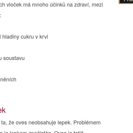
h vloček má mnoho účinků na zdraví, mezi
:
 hladiny cukru v krvi
ou soustavu
cněních
ek
je ta, že oves neobsahuje lepek. Problémem
m je lepkem znečistěn. Oves je totiž