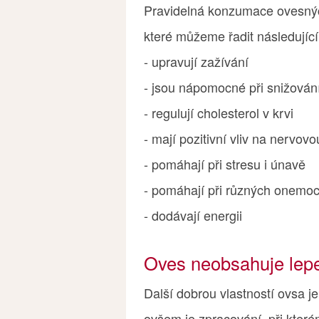
Pravidelná konzumace ovesnýc
které můžeme řadit následující
- upravují zažívání
- jsou nápomocné při snižování
- regulují cholesterol v krvi
- mají pozitivní vliv na nervov
- pomáhají při stresu i únavě
- pomáhají při různých onemo
- dodávají energii
Oves neobsahuje lep
Další dobrou vlastností ovsa 
ovšem je zpracování, při které