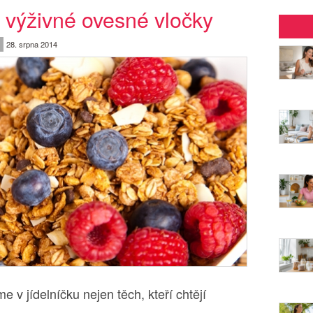
 výživné ovesné vločky
28. srpna 2014
 v jídelníčku nejen těch, kteří chtějí