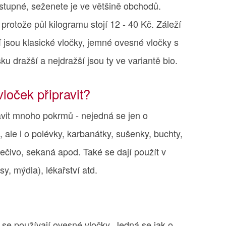
tupné, seženete je ve většině obchodů.
 protože půl kilogramu stojí 12 - 40 Kč. Záleží
í jsou klasické vločky, jemné ovesné vločky s
ku dražší a nejdražší jsou ty ve variantě bio.
loček připravit?
avit mnoho pokrmů - nejedná se jen o
 ale i o polévky, karbanátky, sušenky, buchty,
ečivo, sekaná apod. Také se dají použít v
y, mýdla), lékařství atd.
 se používají ovesné vločky. Jedná se jak o