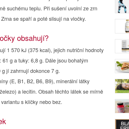
ně suchému teplu. Při sušení uvolní ze zrn
 Zrna se spaří a poté slisují na vločky.
ločky obsahují?
í 1 570 kJ (375 kcal), jejich nutriční hodnoty
y: 61 g a tuky: 6,8 g. Dále jsou bohatým
 g jí zahrnují dokonce 7 g.
íny (E, B1, B2, B6, B9), minerální látky
, železo) a lecitin. Obsah těchto látek se mírně
o variantu s klíčky nebo bez.
ek