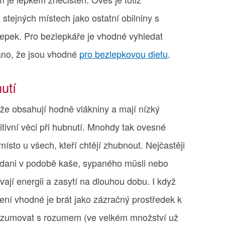
tejných místech jako ostatní obilniny s
epek. Pro bezlepkáře je vhodné vyhledat
sáno, že jsou vhodné
pro bezlepkovou dietu
.
utí
 že obsahují hodně vlákniny a mají nízký
itivní věci při hubnutí. Mnohdy tak ovesné
sto u všech, kteří chtějí zhubnout. Nejčastěji
ídani v podobě kaše, sypaného müsli nebo
jí energii a zasytí na dlouhou dobu. I když
není vhodné je brát jako zázračný prostředek k
onzumovat s rozumem (ve velkém množství už