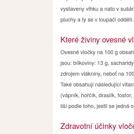
vystaveny vlhku a nato v sušár
pluchy a ty se v loupači oddělí.
Které živiny ovesné v
Ovesné vločky na 100 g obsahuj
jsou: bílkoviny: 13 g, sacharid
zdrojem vlákniny, neboť na 100
Také obsahují následující vitam
(vápník, hořčík, draslík, fosfor
liší podle toho, jestli se jedná 
Zdravotní účinky vloč