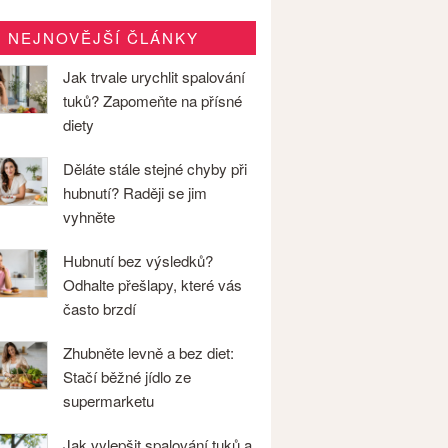
NEJNOVĚJŠÍ ČLÁNKY
Jak trvale urychlit spalování
tuků? Zapomeňte na přísné
diety
Děláte stále stejné chyby při
hubnutí? Raději se jim
vyhněte
Hubnutí bez výsledků?
Odhalte přešlapy, které vás
často brzdí
Zhubněte levně a bez diet:
Stačí běžné jídlo ze
supermarketu
Jak vylepšit spalování tuků a