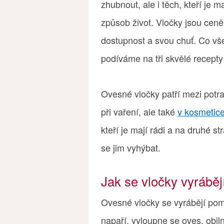
zhubnout, ale i těch, kteří je m
způsob život. Vločky jsou ceně
dostupnost a svou chuť. Co vše
podíváme na tři skvělé recepty
Ovesné vločky patří mezi potrav
při vaření, ale také
v kosmetic
kteří je mají rádi a na druhé s
se jim vyhýbat.
Jak se vločky vyráběj
Ovesné vločky se vyrábějí pom
napaří, vyloupne se oves, obil