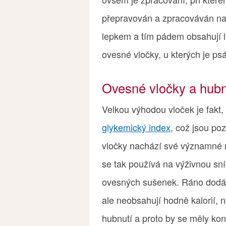
přepravován a zpracováván na s
lepkem a tím pádem obsahují l
ovesné vločky, u kterých je p
Ovesné vločky a hubn
Velkou výhodou vloček je fakt,
glykemický index
, což jsou poz
vločky nachází své významné mí
se tak používá na výživnou sn
ovesných sušenek. Ráno dodáva
ale neobsahují hodně kalorií, 
hubnutí a proto by se měly k