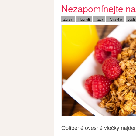
Nezapomínejte na
Zdraví
Hubnutí
Rady
Potraviny
Lucie
Oblíbené ovesné vločky najdeme