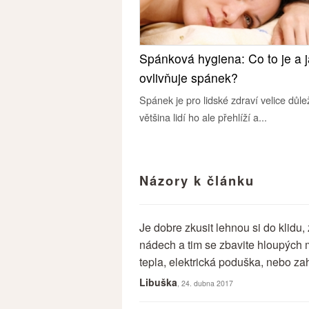
Spánková hygiena: Co to je a 
ovlivňuje spánek?
Spánek je pro lidské zdraví velice důlež
většina lidí ho ale přehlíží a...
Názory k článku
Je dobre zkusit lehnou si do klidu, 
nádech a tim se zbavite hloupých m
tepla, elektrická poduška, nebo za
Libuška
, 24. dubna 2017