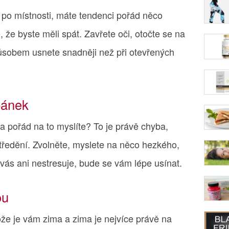
po místnosti, máte tendenci pořád něco
, že byste měli spát. Zavřete oči, otočte se na
působem usnete snadněji než při otevřených
pánek
a pořád na to myslíte? To je právě chyba,
tředění. Zvolněte, myslete na něco hezkého,
vás ani nestresuje, bude se vám lépe usínat.
ou
e je vám zima a zima je nejvíce právě na