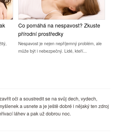
jak
Co pomáhá na nespavost? Zkuste
přírodní prostředky
itý,
Nespavost je nejen nepříjemný problém, ale
může být i nebezpečný. Lidé, kteří...
zavřít oči a soustredit se na svůj dech, vydech,
yšlenek a usnete a je ještě dobré i nějaký ten zdroj
hřívací láhev a pak už dobrou noc.