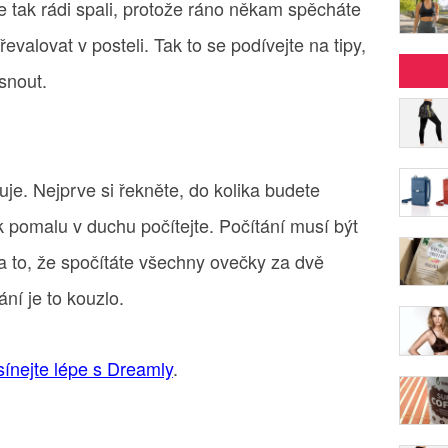
 tak rádi spali, protože ráno někam spěcháte
valovat v posteli. Tak to se podívejte na tipy,
snout.
guje. Nejprve si řekněte, do kolika budete
ak pomalu v duchu počítejte. Počítání musí být
na to, že spočítáte všechny ovečky za dvě
ní je to kouzlo.
ínejte lépe s Dreamly
.