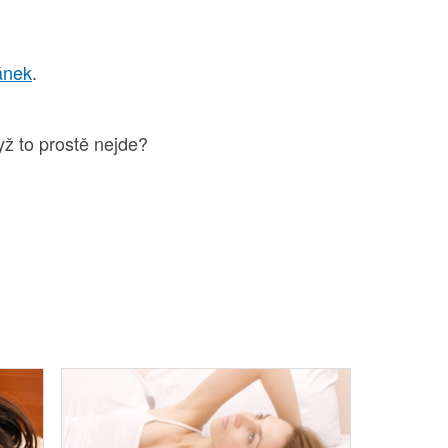
ánek
.
yž to prostě nejde?