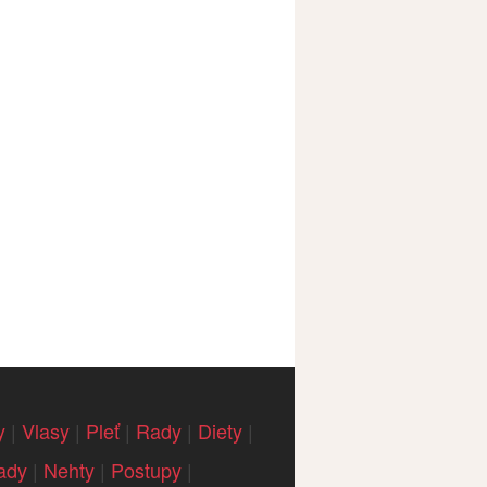
y
|
Vlasy
|
Pleť
|
Rady
|
Diety
|
ady
|
Nehty
|
Postupy
|