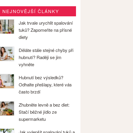
NEJNOVĚJŠÍ ČLÁNKY
Jak trvale urychlit spalování
tuků? Zapomeňte na přísné
diety
Děláte stále stejné chyby při
hubnutí? Raději se jim
vyhněte
Hubnutí bez výsledků?
Odhalte přešlapy, které vás
často brzdí
Zhubněte levně a bez diet:
Stačí běžné jídlo ze
supermarketu
Jak vylepšit spalování tuků a