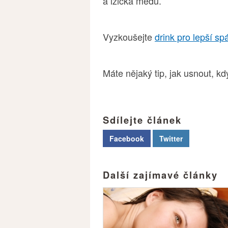
a lžička medu.
Vyzkoušejte
drink pro lepší sp
Máte nějaký tip, jak usnout, kd
Sdílejte článek
Facebook
Twitter
Další zajímavé články