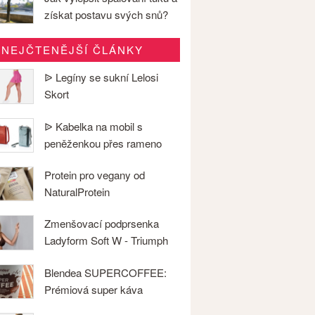
získat postavu svých snů?
NEJČTENĚJŠÍ ČLÁNKY
ᐉ Legíny se sukní Lelosi
Skort
ᐉ Kabelka na mobil s
peněženkou přes rameno
Protein pro vegany od
NaturalProtein
Zmenšovací podprsenka
Ladyform Soft W - Triumph
Blendea SUPERCOFFEE:
Prémiová super káva