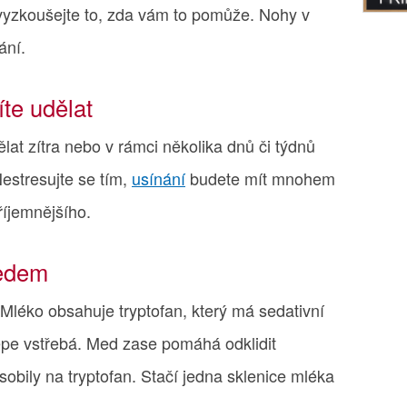
vyzkoušejte to, zda vám to pomůže. Nohy v
ání.
te udělat
lat zítra nebo v rámci několika dnů či týdnů
Nestresujte se tím,
usínání
budete mít mnohem
říjemnějšího.
medem
Mléko obsahuje tryptofan, který má sedativní
épe vstřebá. Med zase pomáhá odklidit
sobily na tryptofan. Stačí jedna sklenice mléka