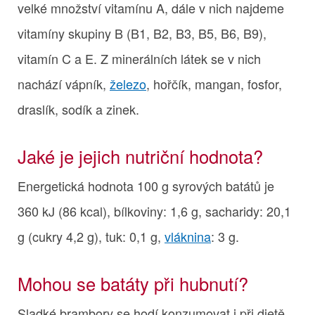
velké množství vitamínu A, dále v nich najdeme
vitamíny skupiny B (B1, B2, B3, B5, B6, B9),
vitamín C a E. Z minerálních látek se v nich
nachází vápník,
železo
, hořčík, mangan, fosfor,
draslík, sodík a zinek.
Jaké je jejich nutriční hodnota?
Energetická hodnota 100 g syrových batátů je
360 kJ (86 kcal), bílkoviny: 1,6 g, sacharidy: 20,1
g (cukry 4,2 g), tuk: 0,1 g,
vláknina
: 3 g.
Mohou se batáty při hubnutí?
Sladké brambory se hodí konzumovat i při dietě.