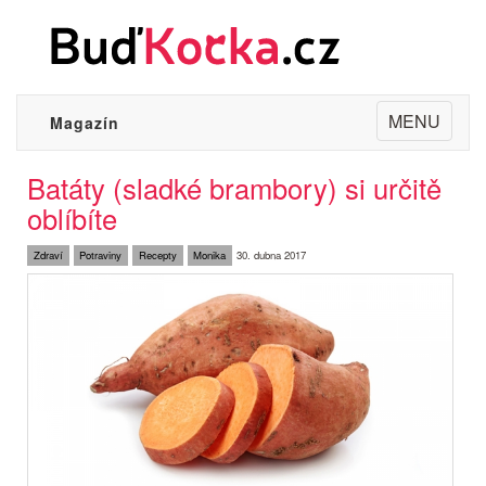
Toggle
MENU
Magazín
navigation
Batáty (sladké brambory) si určitě
oblíbíte
Zdraví
Potraviny
Recepty
Monika
30. dubna 2017