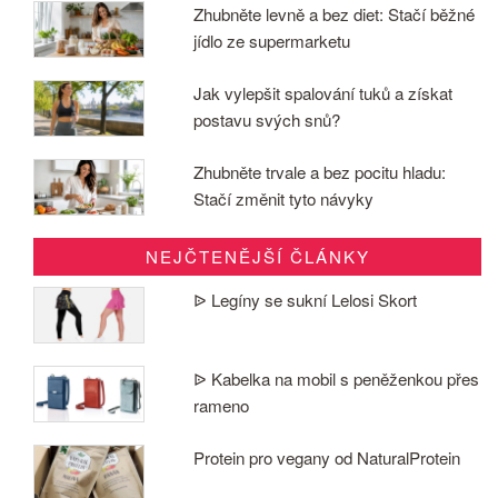
Zhubněte levně a bez diet: Stačí běžné
jídlo ze supermarketu
Jak vylepšit spalování tuků a získat
postavu svých snů?
Zhubněte trvale a bez pocitu hladu:
Stačí změnit tyto návyky
NEJČTENĚJŠÍ ČLÁNKY
ᐉ Legíny se sukní Lelosi Skort
ᐉ Kabelka na mobil s peněženkou přes
rameno
Protein pro vegany od NaturalProtein