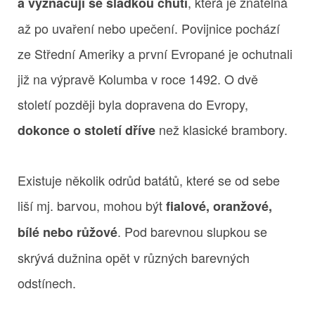
, která je znatelná
a vyznačují se sladkou chutí
až po uvaření nebo upečení. Povijnice pochází
ze Střední Ameriky a první Evropané je ochutnali
již na výpravě Kolumba v roce 1492. O dvě
století později byla dopravena do Evropy,
než klasické brambory.
dokonce o století dříve
Existuje několik odrůd batátů, které se od sebe
liší mj. barvou, mohou být
fialové, oranžové,
. Pod barevnou slupkou se
bílé nebo růžové
skrývá dužnina opět v různých barevných
odstínech.