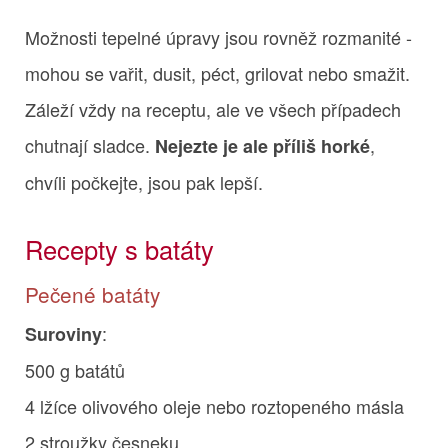
Možnosti tepelné úpravy jsou rovněž rozmanité -
mohou se vařit, dusit, péct, grilovat nebo smažit.
Záleží vždy na receptu, ale ve všech případech
chutnají sladce.
,
Nejezte je ale příliš horké
chvíli počkejte, jsou pak lepší.
Recepty s batáty
Pečené batáty
:
Suroviny
500 g batátů
4 lžíce olivového oleje nebo roztopeného másla
2 stroužky česneku