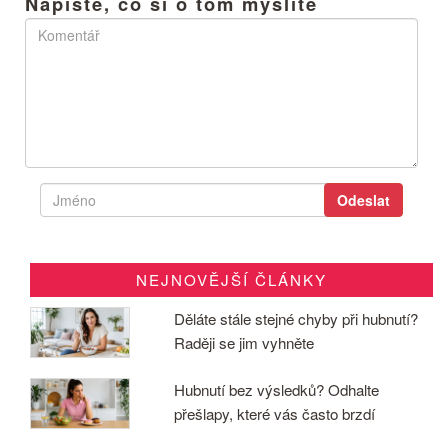
Napište, co si o tom myslíte
NEJNOVĚJŠÍ ČLÁNKY
Děláte stále stejné chyby při hubnutí?
Raději se jim vyhněte
Hubnutí bez výsledků? Odhalte
přešlapy, které vás často brzdí