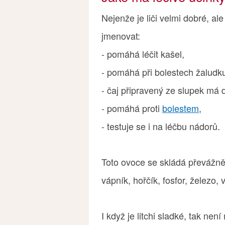
Nejenže je liči velmi dobré, al
jmenovat:
- pomáhá léčit kašel,
- pomáhá při bolestech žaludk
- čaj připravený ze slupek má d
- pomáhá proti
bolestem
,
- testuje se i na léčbu nádorů.
Toto ovoce se skládá převážně 
vápník, hořčík, fosfor, železo,
I když je litchi sladké, tak ne