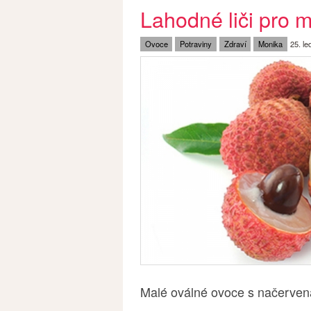
Lahodné liči pro m
Ovoce
Potraviny
Zdraví
Monika
25. l
Malé oválné ovoce s načervena