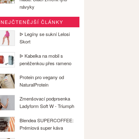
návyky
NEJČTENĚJŠÍ ČLÁNKY
ᐉ Legíny se sukní Lelosi
Skort
ᐉ Kabelka na mobil s
peněženkou přes rameno
Protein pro vegany od
NaturalProtein
Zmenšovací podprsenka
Ladyform Soft W - Triumph
Blendea SUPERCOFFEE:
Prémiová super káva