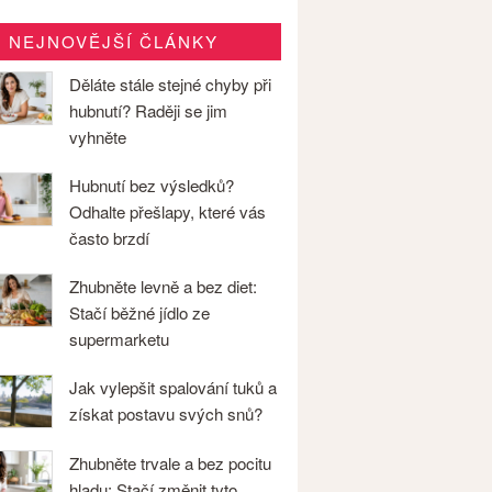
NEJNOVĚJŠÍ ČLÁNKY
Děláte stále stejné chyby při
hubnutí? Raději se jim
vyhněte
Hubnutí bez výsledků?
Odhalte přešlapy, které vás
často brzdí
Zhubněte levně a bez diet:
Stačí běžné jídlo ze
supermarketu
Jak vylepšit spalování tuků a
získat postavu svých snů?
Zhubněte trvale a bez pocitu
hladu: Stačí změnit tyto