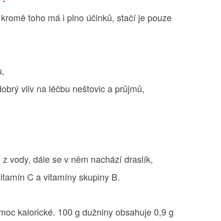
e kromě toho má i plno účinků, stačí je pouze
u,
obrý vliv na léčbu neštovic a průjmů,
z vody, dále se v něm nachází draslík,
 vitamín C a vitamíny skupiny B.
ní moc kalorické. 100 g dužniny obsahuje 0,9 g