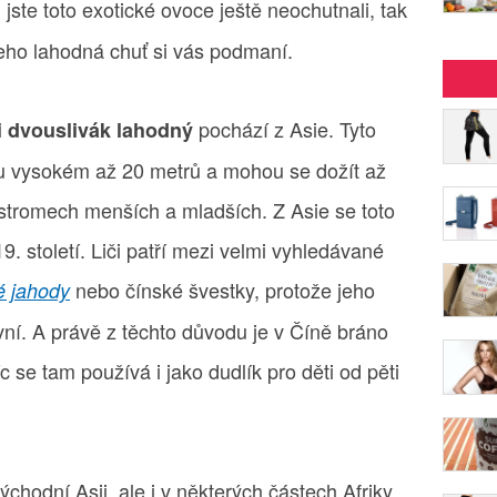
 jste toto exotické ovoce ještě neochutnali, tak
Jeho lahodná chuť si vás podmaní.
pochází z Asie. Tyto
či dvouslivák lahodný
mu vysokém až 20 metrů a mohou se dožít až
 stromech menších a mladších. Z Asie se toto
. století. Liči patří mezi velmi vyhledávané
nebo čínské švestky, protože jeho
é jahody
ivní. A právě z těchto důvodu je v Číně bráno
c se tam používá i jako dudlík pro děti od pěti
ýchodní Asii, ale i v některých částech Afriky,