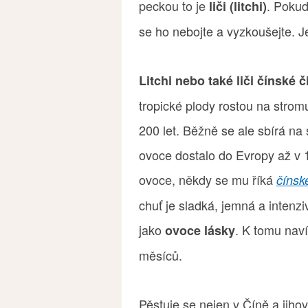
peckou to je
. Pokud
liči (litchi)
se ho nebojte a vyzkoušejte. 
Litchi nebo také liči čínské 
tropické plody rostou na stro
200 let. Běžně se ale sbírá na
ovoce dostalo do Evropy až v 19
ovoce, někdy se mu říká
čínsk
chuť je sladká, jemná a intenz
jako
. K tomu naví
ovoce lásky
měsíců.
Pěstuje se nejen v Číně a jihov