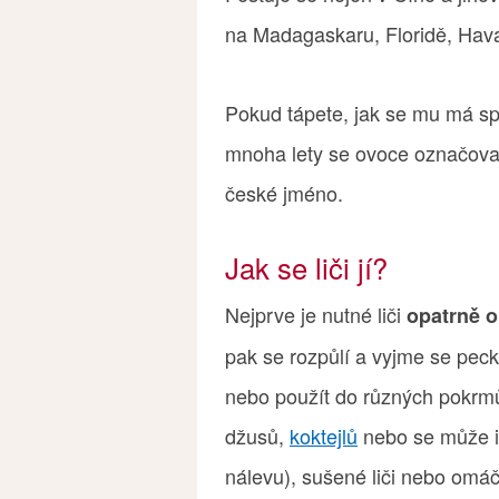
na Madagaskaru, Floridě, Havaji
Pokud tápete, jak se mu má správ
mnoha lety se ovoce označovalo
české jméno.
Jak se liči jí?
Nejprve je nutné liči
opatrně o
pak se rozpůlí a vyjme se peck
nebo použít do různých pokrmů
džusů,
koktejlů
nebo se může i 
nálevu), sušené liči nebo omáč