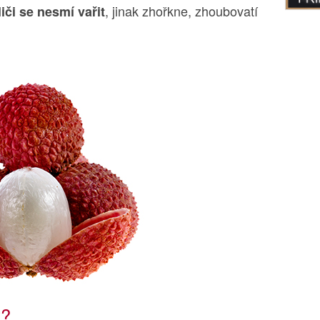
, jinak zhořkne, zhoubovatí
liči se nesmí vařit
y?