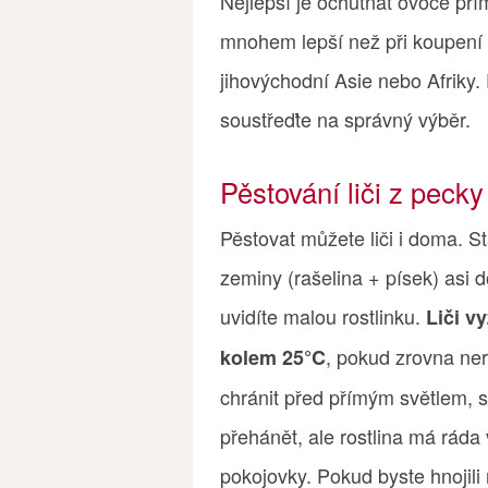
Nejlepší je ochutnat ovoce pří
mnohem lepší než při koupení 
jihovýchodní Asie nebo Afriky
soustřeďte na správný výběr.
Pěstování liči z pecky
Pěstovat můžete liči i doma. St
zeminy (rašelina + písek) asi 
uvidíte malou rostlinku.
Liči v
, pokud zrovna ner
kolem 25°C
chránit před přímým světlem, s
přehánět, ale rostlina má ráda
pokojovky. Pokud byste hnojili