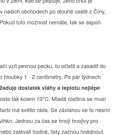
mo v zemi, kde se pěstuje. Jeho chuť je
v našich obchodech po dlouhé cestě z Číny,
. Pokud tuto možnost nemáte, tak se aspoň
ačí vzít pevnou pecku, tu očistit a zasadit do
do hloubky 1 - 2 centimetry. Po pár týdnech
yžaduje dostatek vláhy a teplotu nejlépe
oste tak kolem 10°C. Mladá rostlina se musí
tarší má světlo ráda. Se závlahou se to nesmí
 vlhko. Jednou za čas se hnojí hnojivy pro
 nebo zalévali hodně, listy začnou hnědnout.