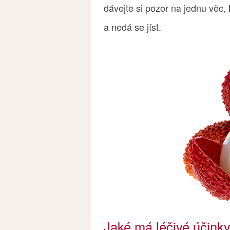
dávejte si pozor na jednu věc,
a nedá se jíst.
Jaké má léčivé účink