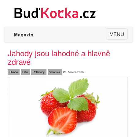
Toggle
MENU
Magazín
navigation
Jahody jsou lahodné a hlavně
zdravé
Ovoce
Léto
Potraviny
Veronika
23. června 2016