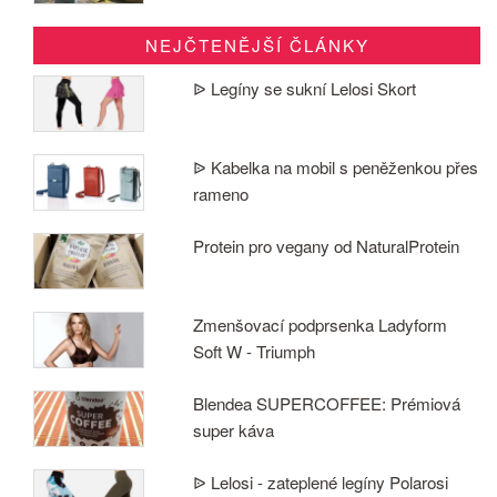
NEJČTENĚJŠÍ ČLÁNKY
ᐉ Legíny se sukní Lelosi Skort
ᐉ Kabelka na mobil s peněženkou přes
rameno
Protein pro vegany od NaturalProtein
Zmenšovací podprsenka Ladyform
Soft W - Triumph
Blendea SUPERCOFFEE: Prémiová
super káva
ᐉ Lelosi - zateplené legíny Polarosi