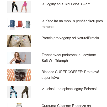
ᐉ Legíny se sukní Lelosi Skort
ᐉ Kabelka na mobil s peněženkou přes
rameno
Protein pro vegany od NaturalProtein
Zmenšovací podprsenka Ladyform
Soft W - Triumph
Blendea SUPERCOFFEE: Prémiová
super káva
ᐉ Lelosi - zateplené legíny Polarosi
Curcuma Cleanse: Recenze na