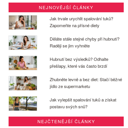
NEJNOVĚJŠÍ ČLÁNKY
Jak trvale urychlit spalování tuků?
Zapomeňte na přísné diety
Děláte stále stejné chyby při hubnutí?
Raději se jim vyhněte
Hubnutí bez výsledků? Odhalte
přešlapy, které vás často brzdí
Zhubněte levně a bez diet: Stačí běžné
jídlo ze supermarketu
Jak vylepšit spalování tuků a získat
postavu svých snů?
NEJČTENĚJŠÍ ČLÁNKY