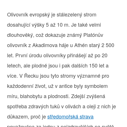
Olivovník evropský je stálezelený strom
dosahující výšky 5 až 10 m. Je také velmi
dlouhověký, což dokazuje známý Platónův
olivovník z Akadimova háje u Athén starý 2 500
let. První úrodu olivovníky přinášejí až po 20
letech, ale plodné jsou i pak dalších 150 let a
více. V Řecku jsou tyto stromy významné pro
každodenní život, už v antice byly symbolem
míru, blahobytu a plodnosti. Zdejší zvýšená
spotřeba zdravých tuků v olivách a oleji z nich je
důkazem, proč je
středomořská strava
považována za jednu z nejzdravějších na světě.