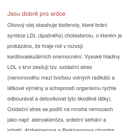
Jsou dobré pro srdce
Olivový olej obsahuje biofenoly, které brání
syntéze LDL (špatného) cholesterolu, o kterém je
prokázáno, že hraje roli v rozvoji
kardiovaskulárních onemocnění. Vysoké hladiny
LDL v krvi zesilují tzv. oxidační stres
(nerovnováhu mezi tvorbou volných radikálů a
látkové výměny a schopností organismu rychle
odbourávat a detoxikovat tyto škodlivé látky).
Oxidační stres se podílí na mnoha nemocech
jako např. ateroskleróza, srdeční selhání a
infarkt, Alzheimerova a Parkinsonova choroba