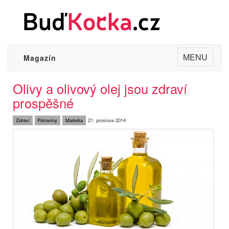
Toggle
MENU
Magazín
navigation
Olivy a olivový olej jsou zdraví
prospěšné
Zdraví
Potraviny
Markéta
21. prosince 2014