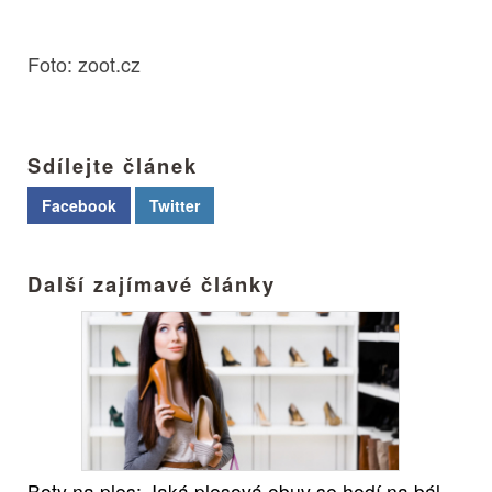
Foto: zoot.cz
Sdílejte článek
Facebook
Twitter
Další zajímavé články
Boty na ples: Jaká plesová obuv se hodí na bál