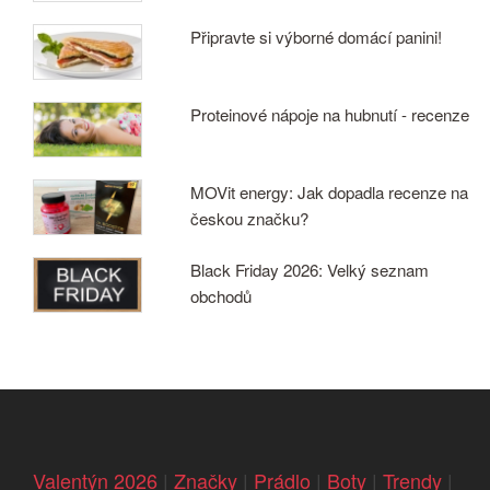
Připravte si výborné domácí panini!
Proteinové nápoje na hubnutí - recenze
MOVit energy: Jak dopadla recenze na
českou značku?
Black Friday 2026: Velký seznam
obchodů
Valentýn 2026
|
Značky
|
Prádlo
|
Boty
|
Trendy
|