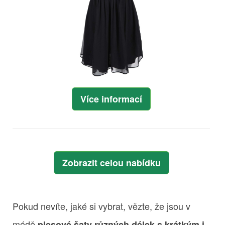
Více informací
Zobrazit celou nabídku
Pokud nevíte, jaké si vybrat, vězte, že jsou v
módě
plesové šaty různých délek s krátkým i