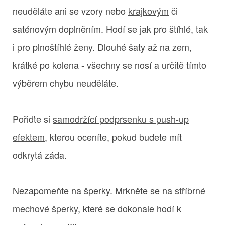
neuděláte ani se vzory nebo
krajkovým
či
saténovým doplněním. Hodí se jak pro štíhlé, tak
i pro plnoštíhlé ženy. Dlouhé šaty až na zem,
krátké po kolena - všechny se nosí a určitě tímto
výběrem chybu neuděláte.
Pořiďte si
samodržící podprsenku s push-up
efektem
, kterou oceníte, pokud budete mít
odkrytá záda.
Nezapomeňte na šperky. Mrkněte se na
stříbrné
mechové šperky
, které se dokonale hodí k