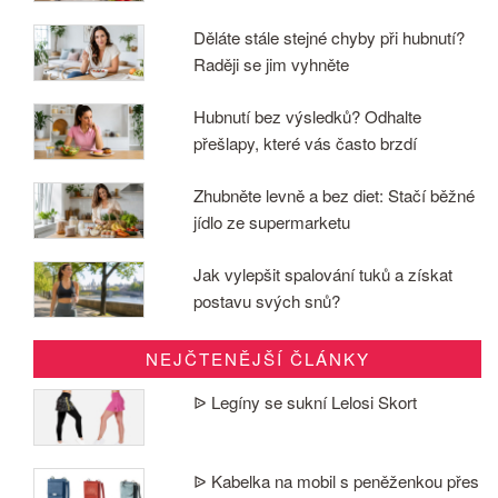
Děláte stále stejné chyby při hubnutí?
Raději se jim vyhněte
Hubnutí bez výsledků? Odhalte
přešlapy, které vás často brzdí
Zhubněte levně a bez diet: Stačí běžné
jídlo ze supermarketu
Jak vylepšit spalování tuků a získat
postavu svých snů?
NEJČTENĚJŠÍ ČLÁNKY
ᐉ Legíny se sukní Lelosi Skort
ᐉ Kabelka na mobil s peněženkou přes