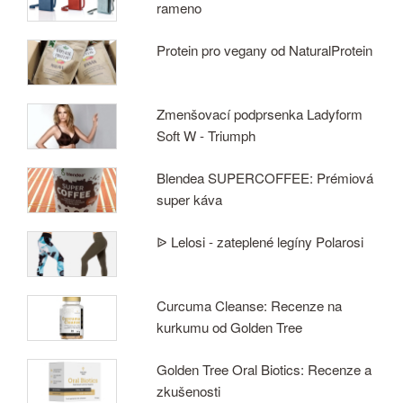
rameno
Protein pro vegany od NaturalProtein
Zmenšovací podprsenka Ladyform
Soft W - Triumph
Blendea SUPERCOFFEE: Prémiová
super káva
ᐉ Lelosi - zateplené legíny Polarosi
Curcuma Cleanse: Recenze na
kurkumu od Golden Tree
Golden Tree Oral Biotics: Recenze a
zkušenosti