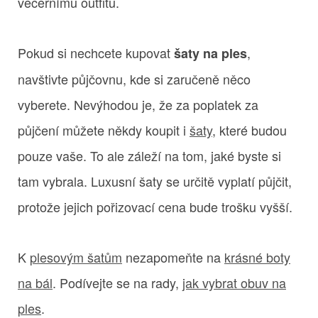
večernímu outfitu.
Pokud si nechcete kupovat
,
šaty na ples
navštivte půjčovnu, kde si zaručeně něco
vyberete. Nevýhodou je, že za poplatek za
půjčení můžete někdy koupit i
šaty
, které budou
pouze vaše. To ale záleží na tom, jaké byste si
tam vybrala. Luxusní šaty se určitě vyplatí půjčit,
protože jejich pořizovací cena bude trošku vyšší.
K
plesovým šatům
nezapomeňte na
krásné boty
na bál
. Podívejte se na rady,
jak vybrat obuv na
ples
.