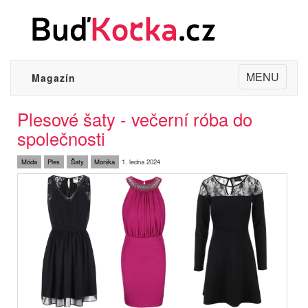
Toggle
MENU
Magazín
navigation
Plesové šaty - večerní róba do
společnosti
Móda
Ples
Šaty
Monika
1. ledna 2024