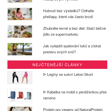
Hubnutí bez výsledků? Odhalte
přešlapy, které vás často brzdí
Zhubněte levně a bez diet: Stačí běžné
jídlo ze supermarketu
Jak vylepšit spalování tuků a získat
postavu svých snů?
NEJČTENĚJŠÍ ČLÁNKY
ᐉ Legíny se sukní Lelosi Skort
ᐉ Kabelka na mobil s peněženkou přes
rameno
Protein pro vegany od NaturalProtein