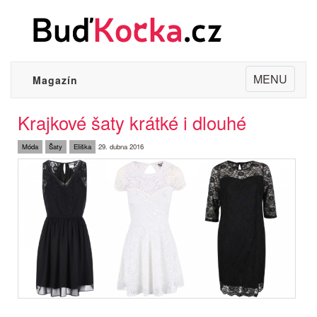
Toggle
MENU
Magazín
navigation
Krajkové šaty krátké i dlouhé
Móda
Šaty
Eliška
29. dubna 2016