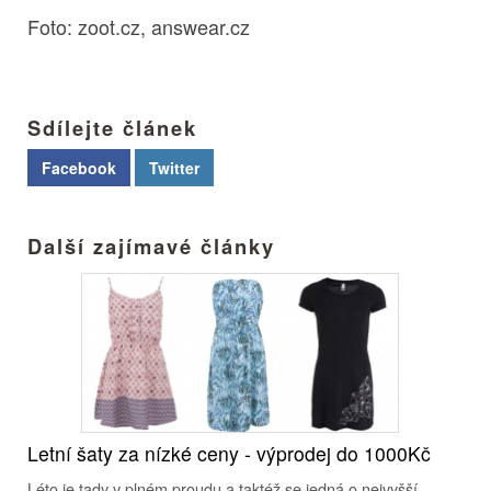
Foto: zoot.cz, answear.cz
Sdílejte článek
Facebook
Twitter
Další zajímavé články
Letní šaty za nízké ceny - výprodej do 1000Kč
Léto je tady v plném proudu a taktéž se jedná o nejvyšší