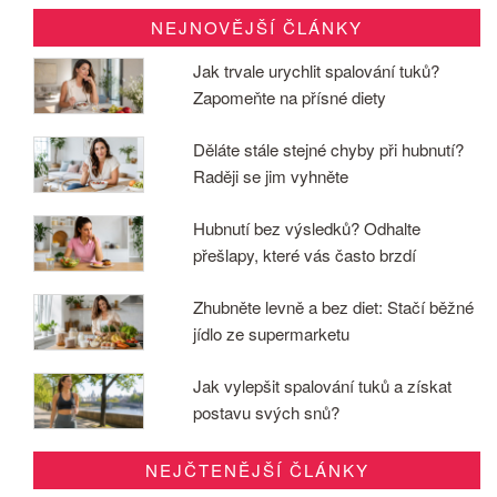
NEJNOVĚJŠÍ ČLÁNKY
Jak trvale urychlit spalování tuků?
Zapomeňte na přísné diety
Děláte stále stejné chyby při hubnutí?
Raději se jim vyhněte
Hubnutí bez výsledků? Odhalte
přešlapy, které vás často brzdí
Zhubněte levně a bez diet: Stačí běžné
jídlo ze supermarketu
Jak vylepšit spalování tuků a získat
postavu svých snů?
NEJČTENĚJŠÍ ČLÁNKY