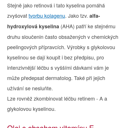
Stejně jako retinová i tato kyselina pomáhá
zvyšovat
tvorbu kolagenu
. Jako tzv.
alfa-
(AHA) patří ke stejnému
hydroxylová kyselina
druhu sloučenin často obsažených v chemických
peelingových přípravcích. Výrobky s glykolovou
kyselinou se dají koupit i bez předpisu, pro
intenzivnější léčbu s vyššími dávkami vám je
může předepsat dermatolog. Také při jejich
užívání se nesluňte.
Lze rovněž zkombinovat léčbu retinem - A a
glykolovou kyselinou.
Olej s obsahem vitamínu E