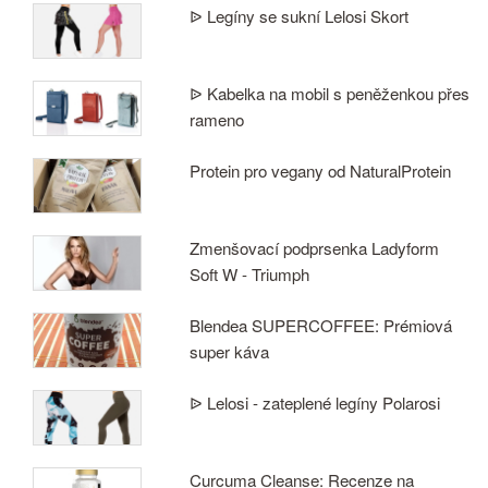
ᐉ Legíny se sukní Lelosi Skort
ᐉ Kabelka na mobil s peněženkou přes
rameno
Protein pro vegany od NaturalProtein
Zmenšovací podprsenka Ladyform
Soft W - Triumph
Blendea SUPERCOFFEE: Prémiová
super káva
ᐉ Lelosi - zateplené legíny Polarosi
Curcuma Cleanse: Recenze na