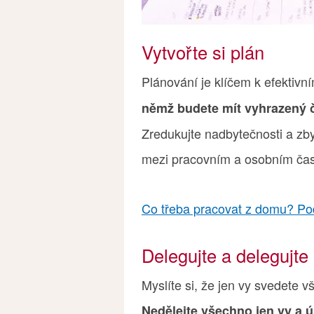
Vytvořte si plán
Plánování je klíčem k efektivn
němž budete mít vyhrazený ča
Zredukujte nadbytečnosti a zby
mezi pracovním a osobním čas
Co třeba pracovat z domu? Pod
Delegujte a delegujte
Myslíte si, že jen vy svedete v
Nedělejte všechno jen vy a ú