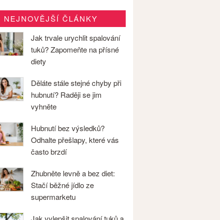
NEJNOVĚJŠÍ ČLÁNKY
Jak trvale urychlit spalování
tuků? Zapomeňte na přísné
diety
Děláte stále stejné chyby při
hubnutí? Raději se jim
vyhněte
Hubnutí bez výsledků?
Odhalte přešlapy, které vás
často brzdí
Zhubněte levně a bez diet:
Stačí běžné jídlo ze
supermarketu
Jak vylepšit spalování tuků a