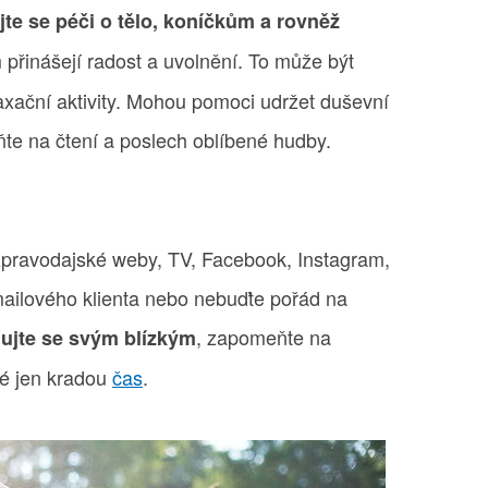
te se péči o tělo, koníčkům a rovněž
m přinášejí radost a uvolnění. To může být
laxační aktivity. Mohou pomoci udržet duševní
e na čtení a poslech oblíbené hudby.
 zpravodajské weby, TV, Facebook, Instagram,
mailového klienta nebo nebuďte pořád na
, zapomeňte na
ujte se svým blízkým
eré jen kradou
čas
.