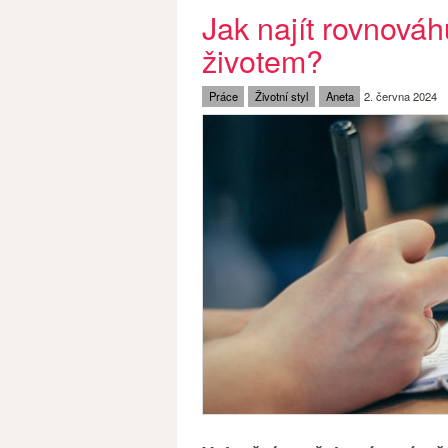
Jak najít rovnová
životem?
Práce
Životní styl
Aneta
2. června 2024