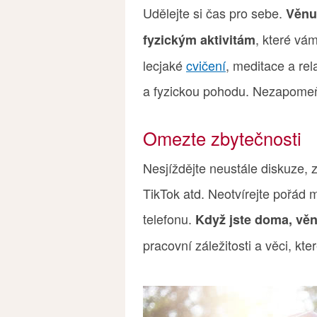
Udělejte si čas pro sebe.
Věnuj
, které vá
fyzickým aktivitám
lecjaké
cvičení
, meditace a re
a fyzickou pohodu. Nezapomeňt
Omezte zbytečnosti
Nesjíždějte neustále diskuze,
TikTok atd. Neotvírejte pořád 
telefonu.
Když jste doma, věn
pracovní záležitosti a věci, kt