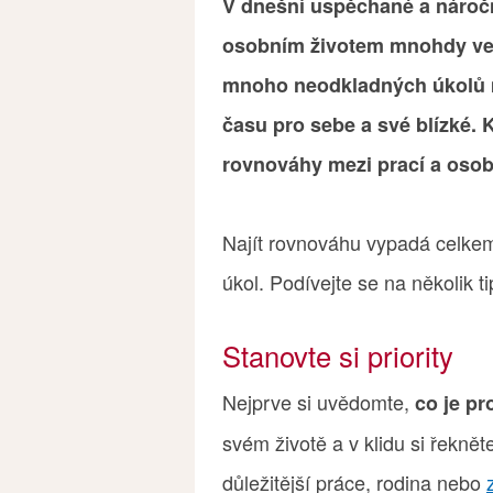
V dnešní uspěchané a náročn
osobním životem mnohdy velm
mnoho neodkladných úkolů m
času pro sebe a své blízké. 
rovnováhy mezi prací a oso
Najít rovnováhu vypadá celkem
úkol. Podívejte se na několik t
Stanovte si priority
Nejprve si uvědomte,
co je pr
svém životě a v klidu si řeknět
důležitější práce, rodina nebo