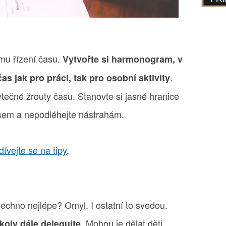
ímu řízení času.
Vytvořte si harmonogram, v
.
s jak pro práci, tak pro osobní aktivity
tečné žrouty času. Stanovte si jasné hranice
em a nepodléhejte nástrahám.
ívejte se na tipy
.
šechno nejlépe? Omyl. I ostatní to svedou.
. Mohou je dělat děti,
koly dále delegujte