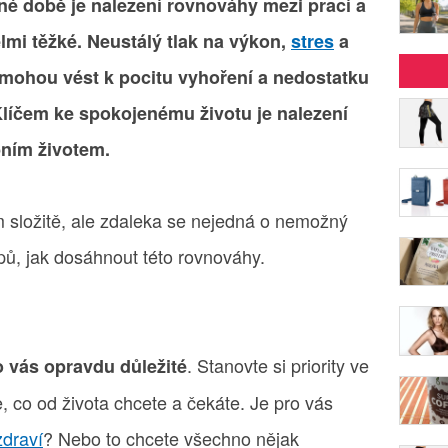
é době je nalezení rovnováhy mezi prací a
i těžké. Neustálý tlak na výkon,
stres
a
ohou vést k pocitu vyhoření a nedostatku
Klíčem ke spokojenému životu je nalezení
bním životem.
 složitě, ale zdaleka se nejedná o nemožný
ipů, jak dosáhnout této rovnováhy.
. Stanovte si priority ve
o vás opravdu důležité
e, co od života chcete a čekáte. Je pro vás
zdraví
? Nebo to chcete všechno nějak