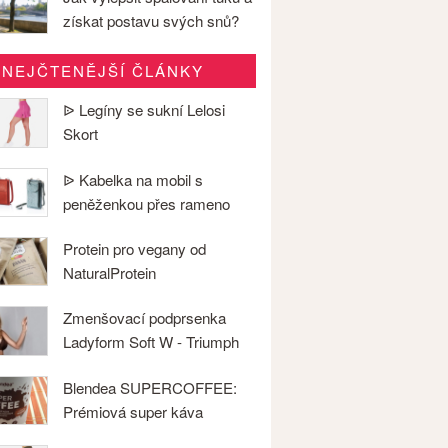
získat postavu svých snů?
NEJČTENĚJŠÍ ČLÁNKY
ᐉ Legíny se sukní Lelosi
Skort
ᐉ Kabelka na mobil s
peněženkou přes rameno
Protein pro vegany od
NaturalProtein
Zmenšovací podprsenka
Ladyform Soft W - Triumph
Blendea SUPERCOFFEE:
Prémiová super káva