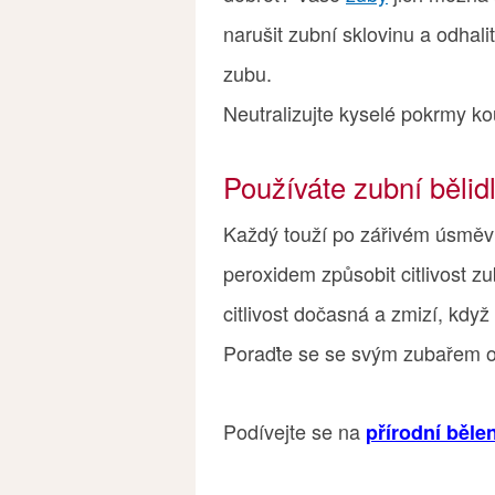
narušit zubní sklovinu a odhalit
zubu.
Neutralizujte kyselé pokrmy 
Používáte zubní bělid
Každý touží po zářivém úsměvu
peroxidem způsobit citlivost z
citlivost dočasná a zmizí, když
Poraďte se se svým zubařem oh
Podívejte se na
přírodní běl