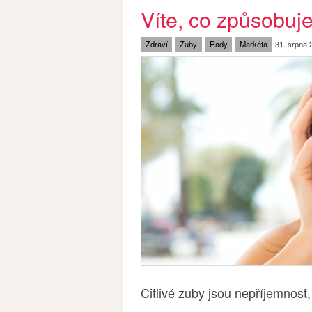
Víte, co způsobuje
Zdraví
Zuby
Rady
Markéta
31. srpna 
Citlivé zuby jsou nepříjemnost