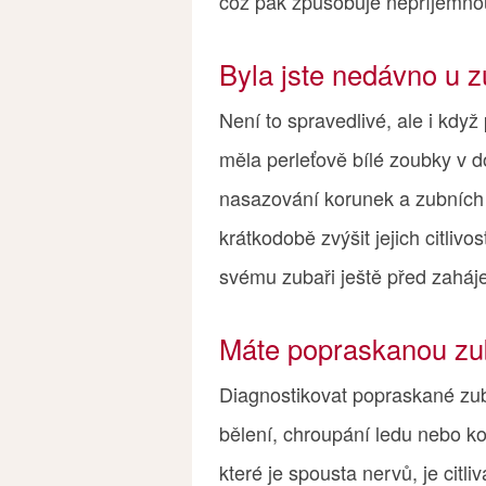
což pak způsobuje nepříjemnou
Byla jste nedávno u 
Není to spravedlivé, ale i když
měla perleťově bílé zoubky v d
nasazování korunek a zubních
krátkodobě zvýšit jejich citliv
svému zubaři ještě před zaháj
Máte popraskanou zub
Diagnostikovat popraskané zub
bělení, chroupání ledu nebo k
které je spousta nervů, je citl