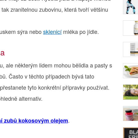
 tak zranitelnou zubovinu, která tvoří většinu
kouskem sýra nebo
sklenicí
mléka po jídle.
la
, ale některým lidem mohou bělidla a pasty s
ubů. Často v těchto případech bývá tato
 přestanete tyto konkrétní přípravky používat.
ledně alternativ.
.
ení zubů kokosovým olejem