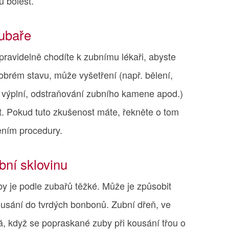
 bolest.
zubaře
 pravidelně chodíte k zubnímu lékaři, abyste
obrém stavu, může vyšetření (např. bělení,
 výplní, odstraňování zubního kamene apod.)
ost. Pokud tuto zkušenost máte, řekněte o tom
ením procedury.
ní sklovinu
y je podle zubařů těžké. Může je způsobit
ousání do tvrdých bonbonů. Zubní dřeň, ve
ivá, když se popraskané zuby při kousání třou o