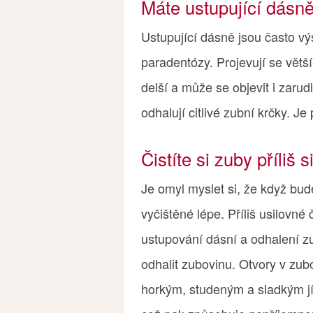
Máte ustupující dásn
Ustupující dásně jsou často v
paradentózy. Projevují se větš
delší a může se objevit i zarud
odhalují citlivé zubní krčky. Je
Čistíte si zuby příliš s
Je omyl myslet si, že když bude
vyčištěné lépe. Příliš usilovné
ustupování dásní a odhalení z
odhalit zubovinu. Otvory v zub
horkým, studeným a sladkým jí