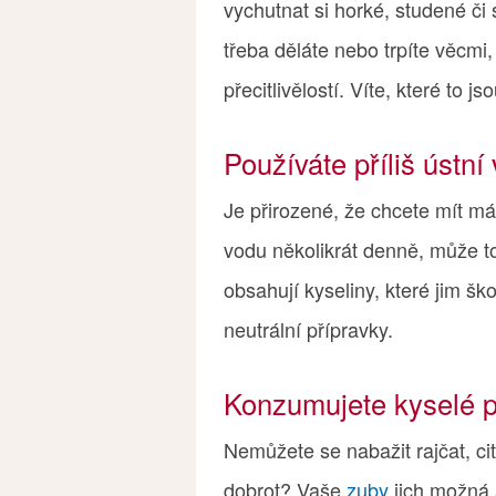
vychutnat si horké, studené či 
třeba děláte nebo trpíte věcmi
přecitlivělostí. Víte, které to js
Používáte příliš ústní
Je přirozené, že chcete mít má
vodu několikrát denně, může to
obsahují kyseliny, které jim š
neutrální přípravky.
Konzumujete kyselé p
Nemůžete se nabažit rajčat, ci
dobrot? Vaše
zuby
jich možná 