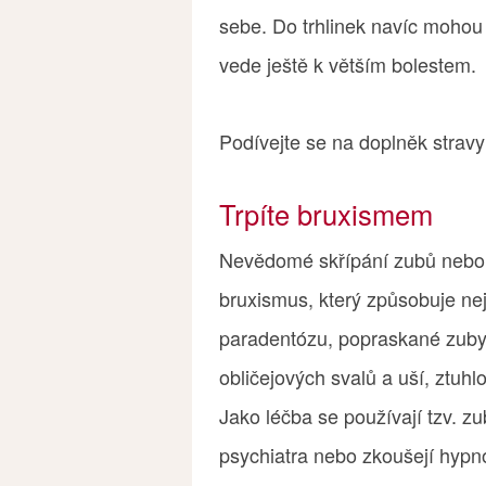
sebe. Do trhlinek navíc mohou 
vede ještě k větším bolestem.
Podívejte se na doplněk strav
Trpíte bruxismem
Nevědomé skřípání zubů nebo 
bruxismus, který způsobuje ne
paradentózu, popraskané zuby)
obličejových svalů a uší, ztuh
Jako léčba se používají tzv. zu
psychiatra nebo zkoušejí hypn