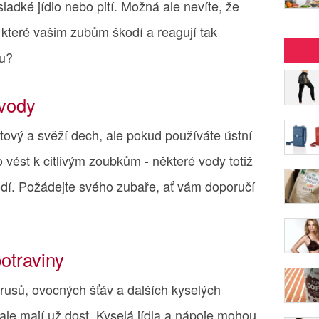
sladké jídlo nebo pití. Možná ale nevíte, že
, které vašim zubům škodí a reagují tak
ou?
 vody
tový a svěží dech, ale pokud používáte ústní
 vést k citlivým zoubkům - některé vody totiž
kodí. Požádejte svého zubaře, ať vám doporučí
otraviny
trusů, ovocných šťáv a dalších kyselých
ale mají už dost. Kyselá jídla a nápoje mohou