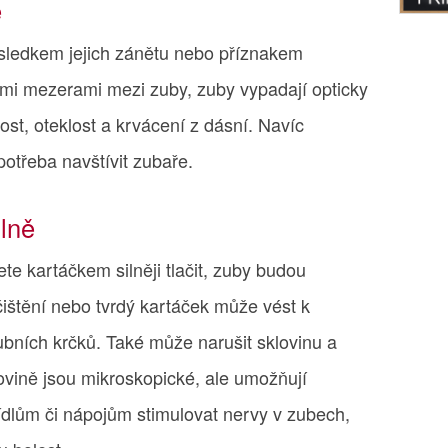
ě
ýsledkem jejich zánětu nebo příznakem
ími mezerami mezi zuby, zuby vypadají opticky
lost, oteklost a krvácení z dásní. Navíc
 potřeba navštívit zubaře.
ilně
te kartáčkem silněji tlačit, zuby budou
 čištění nebo tvrdý kartáček může vést k
ubních krčků. Také může narušit sklovinu a
ovině jsou mikroskopické, ale umožňují
dlům či nápojům stimulovat nervy v zubech,