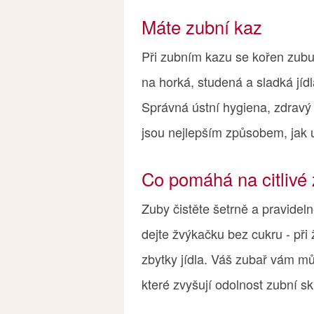
Máte zubní kaz
Při zubním kazu se kořen zubu o
na horká, studená a sladká jíd
Správná ústní hygiena, zdravý 
jsou nejlepším způsobem, jak 
Co pomáhá na citlivé
Zuby čistěte šetrně a pravidel
dejte žvýkačku bez cukru - při ž
zbytky jídla. Váš zubař vám můž
které zvyšují odolnost zubní s