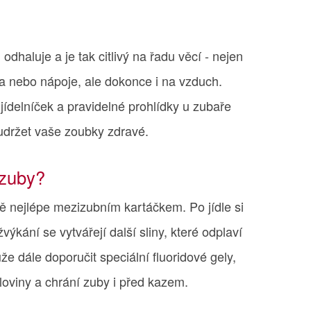
dhaluje a je tak citlivý na řadu věcí - nejen
la nebo nápoje, ale dokonce i na vzduch.
jídelníček a pravidelné prohlídky u zubaře
udržet vaše zoubky zdravé.
 zuby?
ně nejlépe mezizubním kartáčkem. Po jídle si
výkání se vytvářejí další sliny, které odplaví
e dále doporučit speciální fluoridové gely,
kloviny a chrání zuby i před kazem.