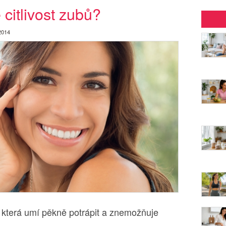
 citlivost zubů?
2014
, která umí pěkně potrápit a znemožňuje