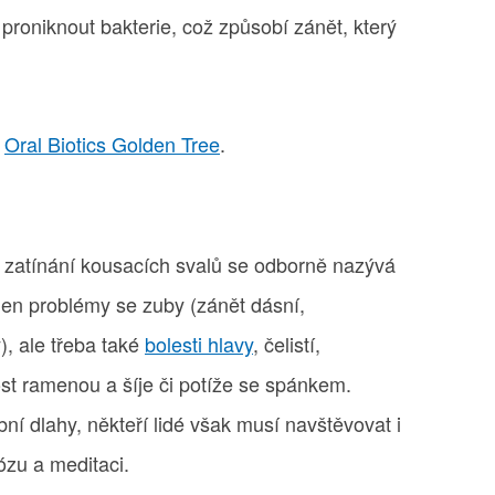
proniknout bakterie, což způsobí zánět, který
y
Oral Biotics Golden Tree
.
zatínání kousacích svalů se odborně nazývá
jen problémy se zuby (zánět dásní,
, ale třeba také
bolesti hlavy
, čelistí,
lost ramenou a šíje či potíže se spánkem.
bní dlahy, někteří lidé však musí navštěvovat i
ózu a meditaci.