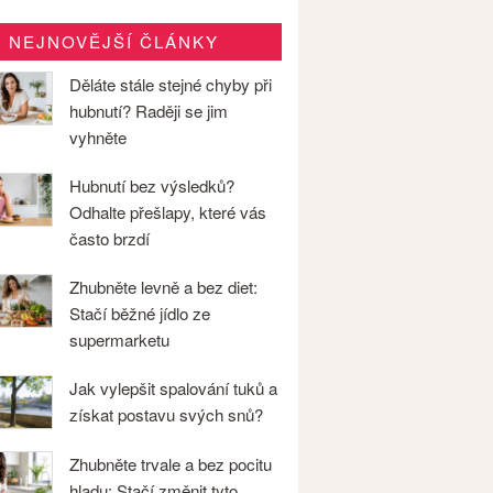
NEJNOVĚJŠÍ ČLÁNKY
Děláte stále stejné chyby při
hubnutí? Raději se jim
vyhněte
Hubnutí bez výsledků?
Odhalte přešlapy, které vás
často brzdí
Zhubněte levně a bez diet:
Stačí běžné jídlo ze
supermarketu
Jak vylepšit spalování tuků a
získat postavu svých snů?
Zhubněte trvale a bez pocitu
hladu: Stačí změnit tyto