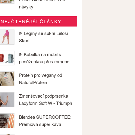
návyky
NEJČTENĚJŠÍ ČLÁNKY
ᐉ Legíny se sukní Lelosi
Skort
ᐉ Kabelka na mobil s
peněženkou přes rameno
Protein pro vegany od
NaturalProtein
Zmenšovací podprsenka
Ladyform Soft W - Triumph
Blendea SUPERCOFFEE:
Prémiová super káva