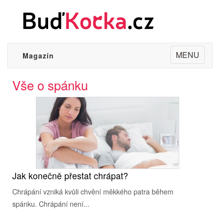
Toggle
MENU
Magazín
navigation
Vše o spánku
Jak konečně přestat chrápat?
Chrápání vzniká kvůli chvění měkkého patra během
spánku. Chrápání není...