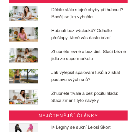
Děláte stále stejné chyby při hubnutí?
Raději se jim vyhněte
Hubnutí bez výsledků? Odhalte
přešlapy, které vás často brzdí
Zhubněte levně a bez diet: Stačí běžné
jídlo ze supermarketu
Jak vylepšit spalování tuků a získat
postavu svých snů?
Zhubněte trvale a bez pocitu hladu:
Stačí změnit tyto návyky
NEJČTENĚJŠÍ ČLÁNKY
ᐉ Legíny se sukní Lelosi Skort