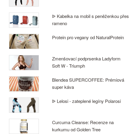
ᐉ Kabelka na mobil s peněženkou přes
rameno
Protein pro vegany od NaturalProtein
Zmenšovací podprsenka Ladyform
Soft W - Triumph
Blendea SUPERCOFFEE: Prémiová
super káva
ᐉ Lelosi - zateplené legíny Polarosi
Curcuma Cleanse: Recenze na
kurkumu od Golden Tree