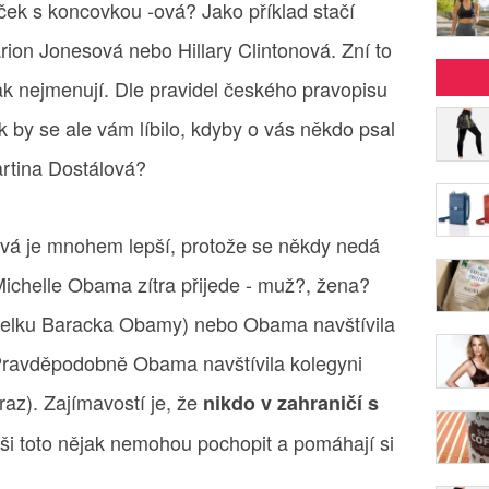
iček s koncovkou -ová? Jako příklad stačí
ion Jonesová nebo Hillary Clintonová. Zní to
ak nejmenují. Dle pravidel českého pravopisu
ak by se ale vám líbilo, kdyby o vás někdo psal
artina Dostálová?
 -ová je mnohem lepší, protože se někdy nedá
Michelle Obama zítra přijede - muž?, žena?
nželku Baracka Obamy) nebo Obama navštívila
 (Pravděpodobně Obama navštívila kolegyni
ůraz). Zajímavostí je, že
nikdo v zahraničí s
eši toto nějak nemohou pochopit a pomáhají si