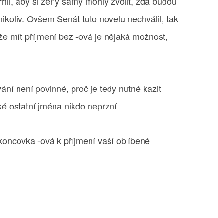
rhli, aby si ženy samy mohly zvolit, zda budou
nikoliv. Ovšem Senát tuto novelu nechválil, tak
že mít příjmení bez -ová je nějaká možnost,
ání není povinné, proč je tedy nutné kazit
é ostatní jména nikdo neprzní.
 koncovka -ová k příjmení vaší oblíbené