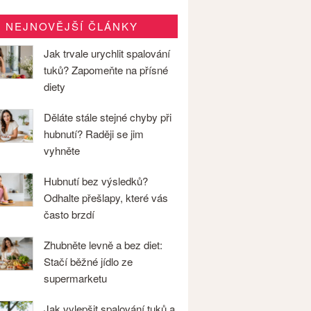
NEJNOVĚJŠÍ ČLÁNKY
Jak trvale urychlit spalování
tuků? Zapomeňte na přísné
diety
Děláte stále stejné chyby při
hubnutí? Raději se jim
vyhněte
Hubnutí bez výsledků?
Odhalte přešlapy, které vás
často brzdí
Zhubněte levně a bez diet:
Stačí běžné jídlo ze
supermarketu
Jak vylepšit spalování tuků a