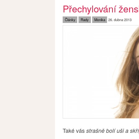
Přechylování žens
Články
Rady
Monika
26. dubna 2013
Také vás
strašně bolí uši a skř