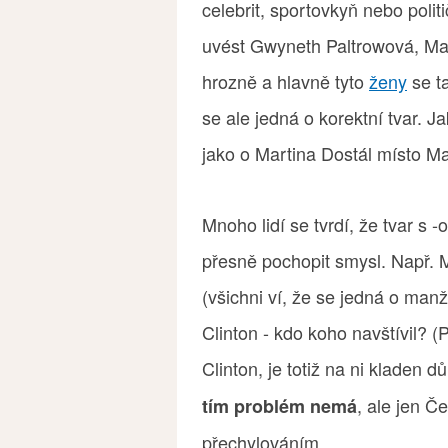
celebrit, sportovkyň nebo polit
uvést Gwyneth Paltrowová, Mar
hrozně a hlavně tyto
ženy
se t
se ale jedná o korektní tvar. J
jako o Martina Dostál místo M
Mnoho lidí se tvrdí, že tvar s
přesně pochopit smysl. Např. 
(všichni ví, že se jedná o ma
Clinton - kdo koho navštívil?
Clinton, je totiž na ni kladen d
, ale jen Č
tím problém nemá
přechylováním.