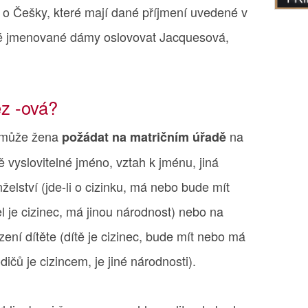
 o Češky, které mají dané příjmení uvedené v
né jmenované dámy oslovovat Jacquesová,
ez -ová?
á může žena
na
požádat na matričním úřadě
ě vyslovitelné jméno, vztah k jménu, jiná
nželství (jde-li o cizinku, má nebo bude mít
l je cizinec, má jinou národnost) nebo na
zení dítěte (dítě je cizinec, bude mít nebo má
odičů je cizincem, je jiné národnosti).