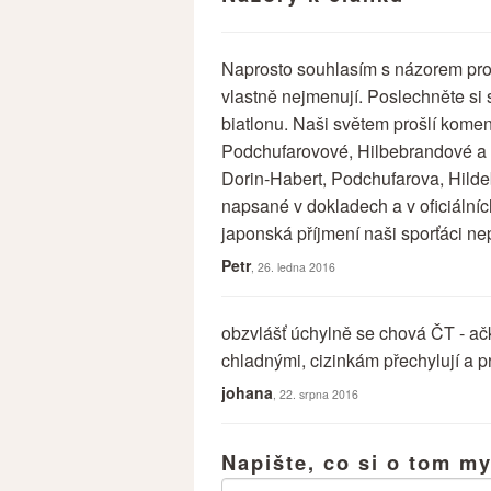
Naprosto souhlasím s názorem proč 
vlastně nejmenují. Poslechněte si s
biatlonu. Naši světem prošlí komen
Podchufarovové, Hilbebrandové a m
Dorin-Habert, Podchufarova, Hildebr
napsané v dokladech a v oficiální
japonská příjmení naši sporťáci nep
Petr
, 26. ledna 2016
obzvlášť úchylně se chová ČT - a
chladnými, cizinkám přechylují a prz
johana
, 22. srpna 2016
Napište, co si o tom my