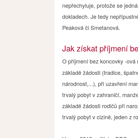
nepřechyluje, protože se jedná
dokladech. Je tedy nepřípust
Peaková či Smetanová.
Jak získat příjmení b
O příjmení bez koncovky -ov
základě žádosti (tradice, špatn
národnost,...), při uzavření ma
trvalý pobyt v zahraničí, manže
základě žádosti rodičů při naro
trvalý pobyt v cizině, jeden z r