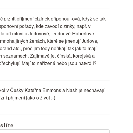
prznit příjmení cizinek příponou -ová, když se tak
portovní pořady, kde závodí cizinky, např. v
tátoři mluví o Jurlovové, Dorinové-Habertové,
noha jiných ženách, které se jmenují Jurlova,
and atd., proč jim tedy neříkají tak jak to mají
ch seznamech. Zajímavé je, čínská, korejská a
řechylují. Mají to nařízené nebo jsou natvrdlí?
čkoliv Češky Kateřna Emmons a Nash je nechávají
ní příjmení jako o život :-)
slíte