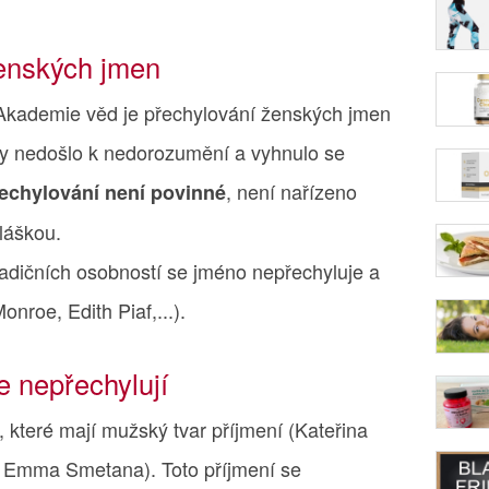
ženských jmen
 Akademie věd je přechylování ženských jmen
aby nedošlo k nedorozumění a vyhnulo se
, není nařízeno
echylování není povinné
láškou.
radičních osobností se jméno nepřechyluje a
onroe, Edith Piaf,...).
e nepřechylují
které mají mužský tvar příjmení (Kateřina
 Emma Smetana). Toto příjmení se