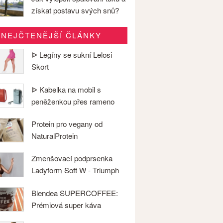
získat postavu svých snů?
NEJČTENĚJŠÍ ČLÁNKY
ᐉ Legíny se sukní Lelosi
Skort
ᐉ Kabelka na mobil s
peněženkou přes rameno
Protein pro vegany od
NaturalProtein
Zmenšovací podprsenka
Ladyform Soft W - Triumph
Blendea SUPERCOFFEE:
Prémiová super káva