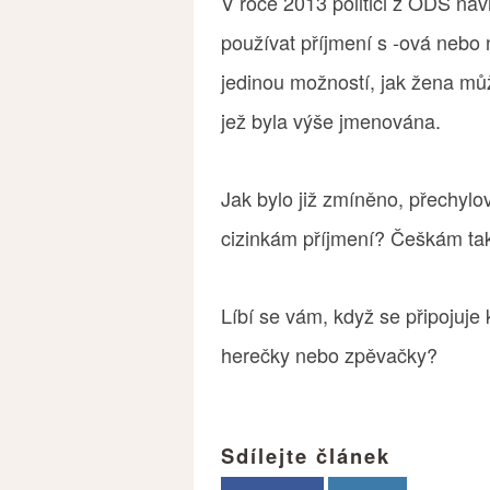
V roce 2013 politici z ODS nav
používat příjmení s -ová nebo 
jedinou možností, jak žena mů
jež byla výše jmenována.
Jak bylo již zmíněno, přechylov
cizinkám příjmení? Češkám tak
Líbí se vám, když se připojuje
herečky nebo zpěvačky?
Sdílejte článek