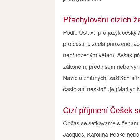
Přechylování cizích 
Podle Ústavu pro jazyk český
pro češtinu zcela přirozené, 
nepřirozeným větám. Avšak
př
zákonem, předpisem nebo vyh
Navíc u známých, zažitých a t
často ani neskloňuje (Marilyn M
Cizí příjmení Češek s
Občas se setkáváme s ženami, 
Jacques, Karolína Peake nebo