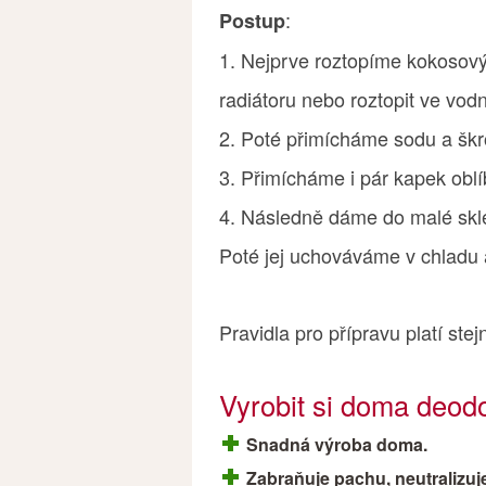
:
Postup
1. Nejprve roztopíme kokosov
radiátoru nebo roztopit ve vodn
2. Poté přimícháme sodu a šk
3. Přimícháme i pár kapek oblí
4. Následně dáme do malé skl
Poté jej uchováváme v chladu 
Pravidla pro přípravu platí ste
Vyrobit si doma deod
Snadná výroba doma.
Zabraňuje pachu, neutralizuj