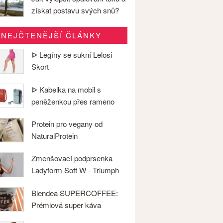
získat postavu svých snů?
NEJČTENĚJŠÍ ČLÁNKY
ᐉ Legíny se sukní Lelosi
Skort
ᐉ Kabelka na mobil s
peněženkou přes rameno
Protein pro vegany od
NaturalProtein
Zmenšovací podprsenka
Ladyform Soft W - Triumph
Blendea SUPERCOFFEE:
Prémiová super káva