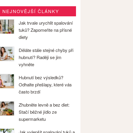
NEJNOVĚJŠÍ ČLÁNKY
Jak trvale urychlit spalování
tuků? Zapomeňte na přísné
diety
Děláte stále stejné chyby při
hubnutí? Raději se jim
vyhněte
Hubnutí bez výsledků?
Odhalte přešlapy, které vás
často brzdí
Zhubněte levně a bez diet:
Stačí běžné jídlo ze
supermarketu
Jak vylepšit spalování tuků a