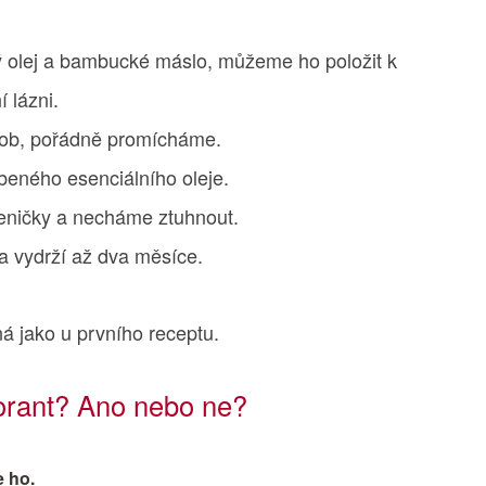
ý olej a bambucké máslo, můžeme ho položit k
í lázni.
rob, pořádně promícháme.
beného esenciálního oleje.
eničky a necháme ztuhnout.
a vydrží až dva měsíce.
jná jako u prvního receptu.
orant? Ano nebo ne?
e ho.