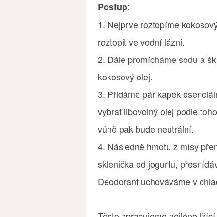
:
Postup
1. Nejprve roztopíme kokosový 
roztopit ve vodní lázni.
2. Dále promícháme sodu a šk
kokosový olej.
3. Přidáme pár kapek esenciá
vybrat libovolný olej podle to
vůně pak bude neutrální.
4. Následně hmotu z mísy pře
sklenička od jogurtu, přesníd
Deodorant uchováváme v chlad
Těsto zpracujeme nejlépe lžíc