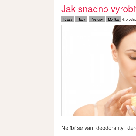
Jak snadno vyrob
Krása
Rady
Postupy
Monika
4. prosin
Nelíbí se vám deodoranty, kte