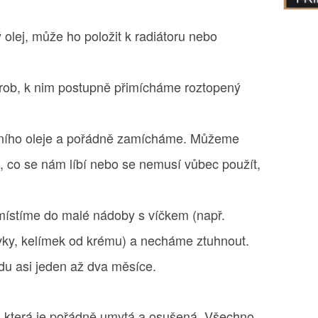
olej, může ho položit k radiátoru nebo
rob, k nim postupně přimícháme roztopený
lního oleje a pořádně zamícháme. Můžeme
ho, co se nám líbí nebo se nemusí vůbec použít,
místíme do malé nádoby s víčkem (např.
ávky, kelímek od krému) a necháme ztuhnout.
u asi jeden až dva měsíce.
í, která je pořádně umytá a osušená. Všechno