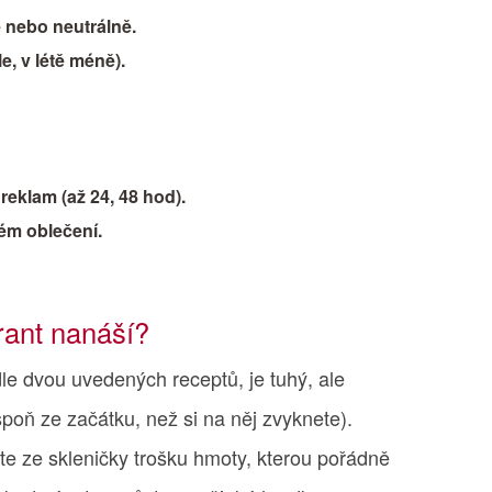
e nebo neutrálně.
e, v létě méně).
reklam (až 24, 48 hod).
ém oblečení.
rant nanáší?
dle dvou uvedených receptů, je tuhý, ale
poň ze začátku, než si na něj zvyknete).
te ze skleničky trošku hmoty, kterou pořádně