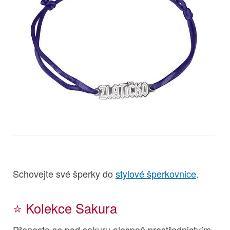
Schovejte své šperky do
stylové šperkovnice
.
⭐️ Kolekce Sakura
Přeneste se pod sakuru alespoň prostřednictvím