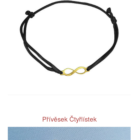
Přívěsek Čtyřlístek