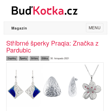
Toggle
MENU
Magazín
navigation
Stříbrné šperky Praqia: Značka z
Pardubic
Doplňky
Šperky
Stříbro
Eliška
30. listopadu 2021