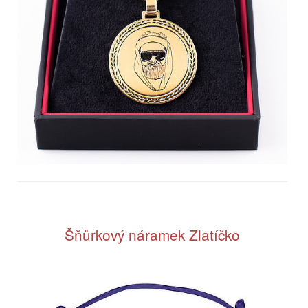
Šňůrkový náramek Zlatíčko