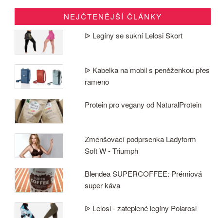
NEJČTENĚJŠÍ ČLÁNKY
ᐉ Legíny se sukní Lelosi Skort
ᐉ Kabelka na mobil s peněženkou přes
rameno
Protein pro vegany od NaturalProtein
Zmenšovací podprsenka Ladyform
Soft W - Triumph
Blendea SUPERCOFFEE: Prémiová
super káva
ᐉ Lelosi - zateplené legíny Polarosi