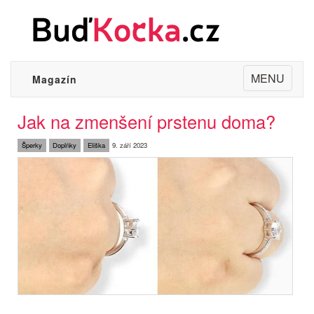
Toggle
MENU
Magazín
navigation
Jak na zmenšení prstenu doma?
Šperky
Doplňky
Eliška
9. září 2023