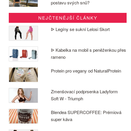
postavu svých snů?
NEJČTENĚJŠÍ ČLÁNKY
ᐉ Legíny se sukní Lelosi Skort
ᐉ Kabelka na mobil s peněženkou přes
rameno
Protein pro vegany od NaturalProtein
Zmenšovací podprsenka Ladyform
Soft W - Triumph
Blendea SUPERCOFFEE: Prémiová
super káva