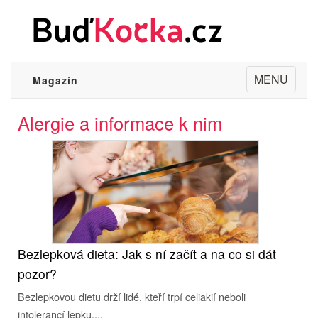
Toggle
MENU
Magazín
navigation
Alergie a informace k nim
Bezlepková dieta: Jak s ní začít a na co si dát
pozor?
Bezlepkovou dietu drží lidé, kteří trpí celiakií neboli
intolerancí lepku....