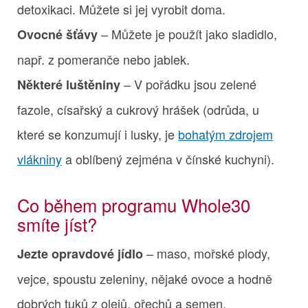
detoxikaci. Můžete si jej vyrobit doma.
– Můžete je použít jako sladidlo,
Ovocné šťávy
např. z pomeranče nebo jablek.
– V pořádku jsou zelené
Některé luštěniny
fazole, císařský a cukrový hrášek (odrůda, u
které se konzumují i lusky, je
bohatým zdrojem
vlákniny
a oblíbený zejména v čínské kuchyni).
Co během programu Whole30
smíte jíst?
– maso, mořské plody,
Jezte opravdové jídlo
vejce, spoustu zeleniny, nějaké ovoce a hodně
dobrých tuků z olejů, ořechů a semen.