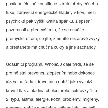
posílení tělesné konstituce, ztráta přebytečného
tuku, zdravější energetické hladiny v krvi, mezi
psychické pak vyšší kvalita spánku, zlepšení
pozornosti a především to, že se naučíte
přemýšlet o tom, co jíte, změníte nezdravé zvyky
a přestanete mít chuť na cukry a jiné sacharidy.
Účastníci programu Whole30 dále tvrdí, že se
pro ně stal prevencí, zlepšením nebo dokonce
na řadu zdravotních obtíží jako vysoký
lékem
krevní tlak a hladina cholesterolu, cukrovky 1. a
2. typu, astma, alergie, kožní problémy, migrény,
deprese, potíže s početím, pálení žáhy, bolesti