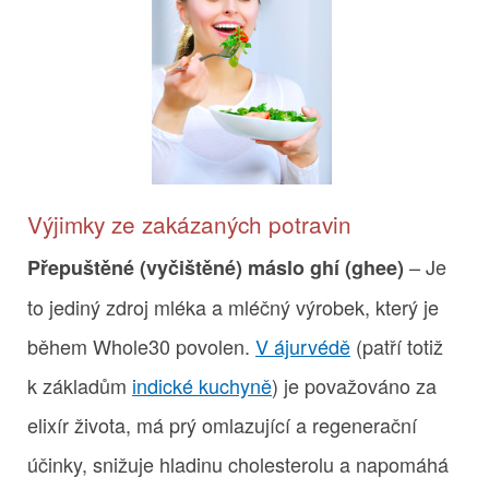
Výjimky ze zakázaných potravin
– Je
Přepuštěné (vyčištěné) máslo ghí (ghee)
to jediný zdroj mléka a mléčný výrobek, který je
během Whole30 povolen.
V ájurvédě
(patří totiž
k základům
indické kuchyně
) je považováno za
elixír života, má prý omlazující a regenerační
účinky, snižuje hladinu cholesterolu a napomáhá