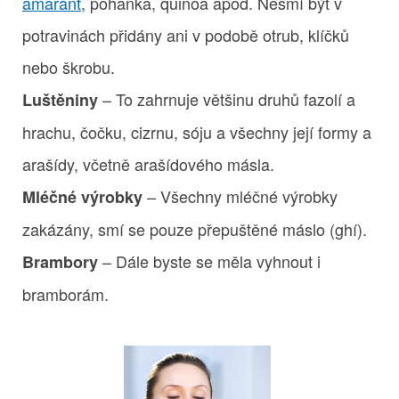
amarant
, pohanka, quinoa apod. Nesmí být v
potravinách přidány ani v podobě otrub, klíčků
nebo škrobu.
– To zahrnuje většinu druhů fazolí a
Luštěniny
hrachu, čočku, cizrnu, sóju a všechny její formy a
arašídy, včetně arašídového másla.
– Všechny mléčné výrobky
Mléčné výrobky
zakázány, smí se pouze přepuštěné máslo (ghí).
– Dále byste se měla vyhnout i
Brambory
bramborám.