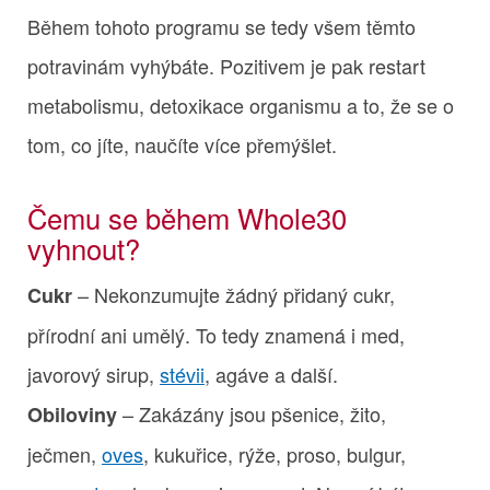
Během tohoto programu se tedy všem těmto
potravinám vyhýbáte. Pozitivem je pak restart
metabolismu, detoxikace organismu a to, že se o
tom, co jíte, naučíte více přemýšlet.
Čemu se během Whole30
vyhnout?
– Nekonzumujte žádný přidaný cukr,
Cukr
přírodní ani umělý. To tedy znamená i med,
javorový sirup,
stévii
, agáve a další.
– Zakázány jsou pšenice, žito,
Obiloviny
ječmen,
oves
, kukuřice, rýže, proso, bulgur,