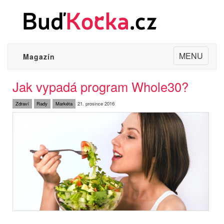
Toggle
MENU
Magazín
navigation
Jak vypadá program Whole30?
Zdraví
Rady
Markéta
21. prosince 2016