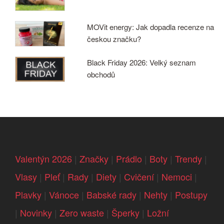
MOVit energy: Jak dopadla recenze na
českou značku?
Black Friday 2026: Velký seznam
obchodů
Valentýn 2026
|
Značky
|
Prádlo
|
Boty
|
Trendy
|
Vlasy
|
Pleť
|
Rady
|
Diety
|
Cvičení
|
Nemoci
|
Plavky
|
Vánoce
|
Babské rady
|
Nehty
|
Postupy
|
Novinky
|
Zero waste
|
Šperky
|
Ložní