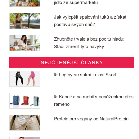
jídlo ze supermarketu
Jak vylepšit spalování tuků a získat
postavu svých snů?
Zhubněte trvale a bez pocitu hladu:
Stačí změnit tyto návyky
NEJČTENĚJŠÍ ČLÁNKY
ᐉ Legíny se sukní Lelosi Skort
ᐉ Kabelka na mobil s peněženkou přes
rameno
Protein pro vegany od NaturalProtein