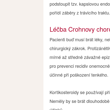
podstoupit tzv. kapslovou endo
pořídí záběry z trávicího traktu
Léčba Crohnovy chor
Pacienti buď musí brát léky, n
chirurgický zákrok. Protizánětl
mírné až středně závažné epiz
pro prevenci recidiv onemocněn
účinné při poškození tenkého.
Kortikosteroidy se používají p
Neměly by se brát dlouhodobě a
účinků.