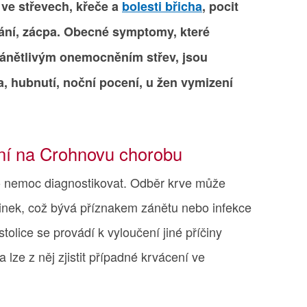
ve střevech, křeče a
bolesti břicha
, pocit
ní, zácpa. Obecné symptomy, které
zánětlivým onemocněním střev, jsou
, hubnutí, noční pocení, u žen vymizení
ání na Crohnovu chorobu
uto nemoc diagnostikovat. Odběr krve může
vinek, což bývá příznakem zánětu nebo infekce
tolice se provádí k vyloučení jiné příčiny
lze z něj zjistit případné krvácení ve