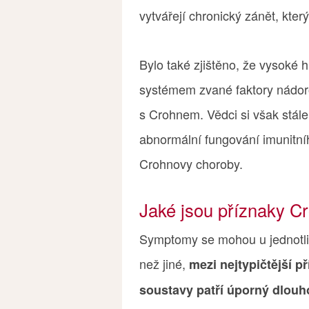
vytvářejí chronický zánět, kter
Bylo také zjištěno, že vysoké 
systémem zvané faktory nádoro
s Crohnem. Vědci si však stále
abnormální fungování imunitn
Crohnovy choroby.
Jaké jsou příznaky C
Symptomy se mohou u jednotlivý
než jiné,
mezi nejtypičtější př
soustavy patří úporný dlouh