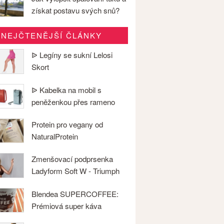
získat postavu svých snů?
NEJČTENĚJŠÍ ČLÁNKY
ᐉ Legíny se sukní Lelosi
Skort
ᐉ Kabelka na mobil s
peněženkou přes rameno
Protein pro vegany od
NaturalProtein
Zmenšovací podprsenka
Ladyform Soft W - Triumph
Blendea SUPERCOFFEE:
Prémiová super káva