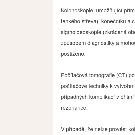
Kolonoskopie, umožňující přímý
tenkého střeva), konečníku a ce
sigmoideoskopie (zkrácená obd
způsobem diagnostiky a mohou t
postiženo.
Počítačová tomografie (CT) po
počítačové techniky k vytvořen
případných komplikací v břišní
rezonance.
V případě, že nelze provést ko