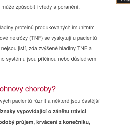
ý může způsobit i vředy a poranění.
hladiny proteinů produkovaných imunitním
vé nekrózy (TNF) se vyskytují u pacientů
 nejsou jistí, zda zvýšené hladiny TNF a
ího systému jsou příčinou nebo důsledkem
rohnovy choroby?
ch pacientů různit a některé jsou častější
íznaky vypovídající o zánětu trávicí
odobý průjem, krvácení z konečníku,