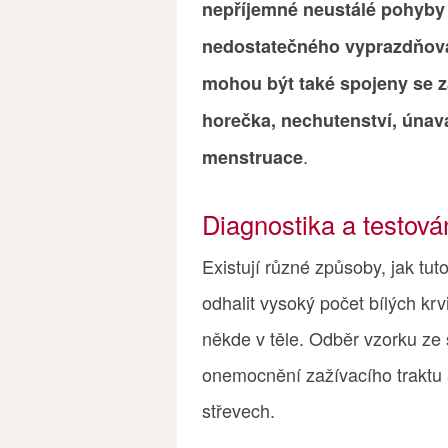
nepříjemné neustálé pohyby 
nedostatečného vyprazdňová
mohou být také spojeny se 
horečka, nechutenství, únava
.
menstruace
Diagnostika a testov
Existují různé způsoby, jak t
odhalit vysoký počet bílých kr
někde v těle. Odběr vzorku ze s
onemocnění zažívacího traktu a 
střevech.