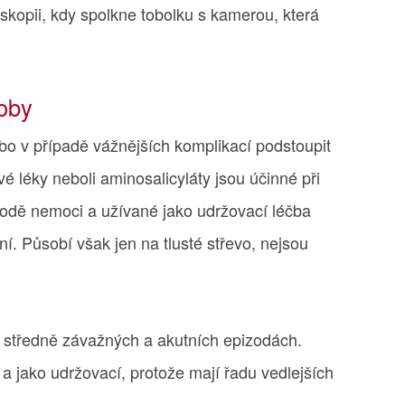
skopii, kdy spolkne tobolku s kamerou, která
.
oby
ebo v případě vážnějších komplikací podstoupit
ivé léky neboli aminosalicyláty jsou účinné při
odě nemoci a užívané jako udržovací léčba
í. Působí však jen na tlusté střevo, nejsou
ři středně závažných a akutních epizodách.
 jako udržovací, protože mají řadu vedlejších