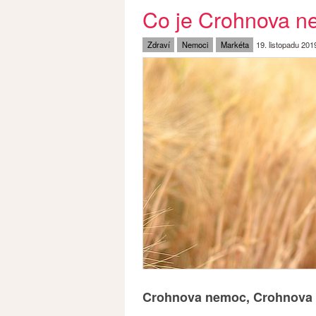
Co je Crohnova ne
Zdraví
Nemoci
Markéta
19. listopadu 201
Crohnova nemoc, Crohnova ch