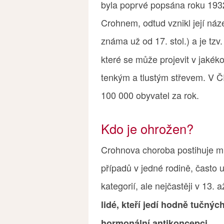
byla poprvé popsána roku 193
Crohnem, odtud vznikl její náz
známa už od 17. stol.) a je tzv
které se může projevit v jakékol
tenkým a tlustým střevem. V Č
100 000 obyvatel za rok.
Kdo je ohrožen?
Crohnova choroba postihuje mu
případů v jedné rodině, často
kategorií, ale nejčastěji v 13. 
lidé, kteří jedí hodně tučných
.
hormonální antikoncepci