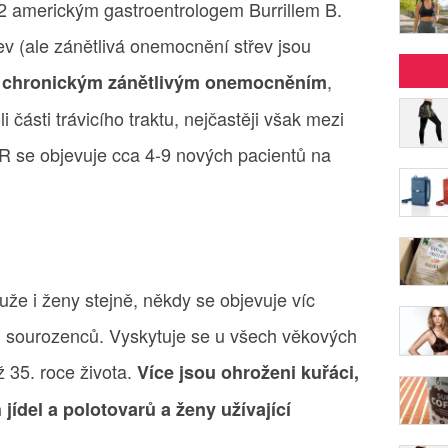
2 americkým gastroentrologem Burrillem B.
ev (ale zánětlivá onemocnění střev jsou
.
,
chronickým zánětlivým onemocněním
i části trávicího traktu, nejčastěji však mezi
R se objevuje cca 4-9 nových pacientů na
že i ženy stejně, někdy se objevuje víc
 u sourozenců. Vyskytuje se u všech věkových
až 35. roce života.
Více jsou ohroženi kuřáci,
 jídel a polotovarů a ženy užívající