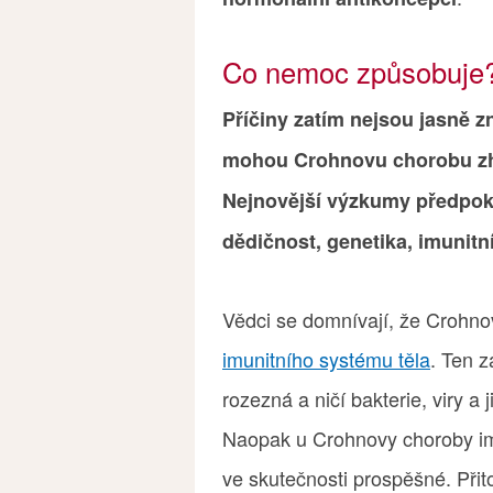
Co nemoc způsobuje
Příčiny zatím nejsou jasně z
mohou Crohnovu chorobu zho
Nejnovější výzkumy předpokl
dědičnost, genetika, imunitní
Vědci se domnívají, že Crohno
imunitního systému těla
. Ten z
rozezná a ničí bakterie, viry a 
Naopak u Crohnovy choroby imu
ve skutečnosti prospěšné. Přito