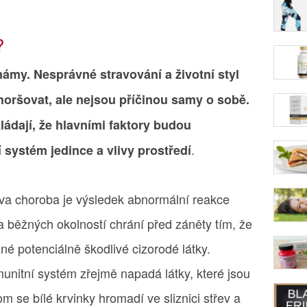
?
námy. Nesprávné stravování a životní styl
ršovat, ale nejsou příčinou samy o sobě.
ádají, že hlavními faktory budou
.
 systém jedince a vlivy prostředí
va choroba je výsledek abnormální reakce
a běžných okolností chrání před záněty tím, že
jiné potenciálně škodlivé cizorodé látky.
nitní systém zřejmě napadá látky, které jsou
m se bílé krvinky hromadí ve sliznici střev a