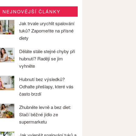
NEJNOVĚJŠÍ ČLÁNKY
Jak trvale urychlit spalování
tuků? Zapomeňte na přísné
diety
Děláte stále stejné chyby při
hubnutí? Raději se jim
vyhněte
Hubnutí bez výsledků?
Odhalte přešlapy, které vás
často brzdí
Zhubněte levně a bez diet:
Stačí běžné jídlo ze
supermarketu
Jak vylepšit spalování tuků a