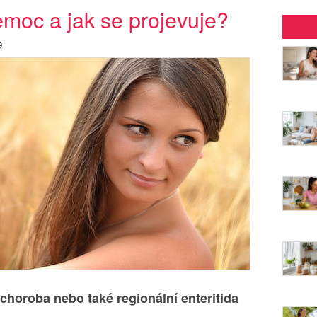
moc a jak se projevuje?
9
oroba nebo také regionální enteritida