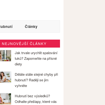
ubnutí
Články
NEJNOVĚJŠÍ ČLÁNKY
Jak trvale urychlit spalování
tuků? Zapomeňte na přísné
diety
Děláte stále stejné chyby při
hubnutí? Raději se jim
vyhněte
Hubnutí bez výsledků?
Odhalte přešlapy, které vás