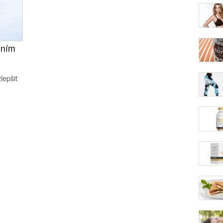
ením
lepšit