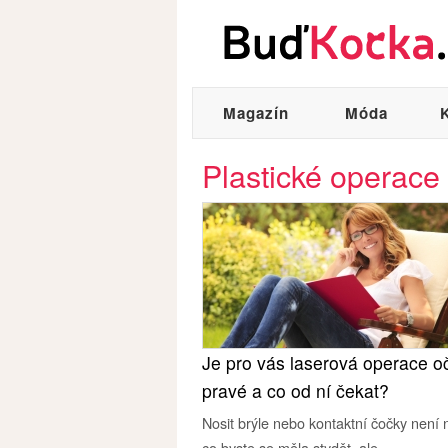
Magazín
Móda
Plastické operace
Je pro vás laserová operace oč
pravé a co od ní čekat?
Nosit brýle nebo kontaktní čočky není n
co byste se měla stydět, ale...