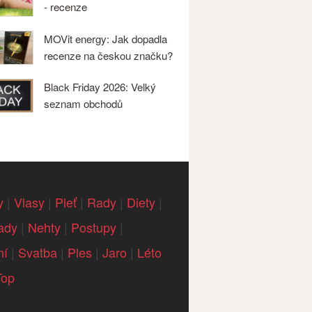
- recenze
MOVit energy: Jak dopadla
recenze na českou značku?
Black Friday 2026: Velký
seznam obchodů
y
|
Vlasy
|
Pleť
|
Rady
|
Diety
|
ady
|
Nehty
|
Postupy
|
ní
|
Svatba
|
Ples
|
Jaro
|
Léto
Top