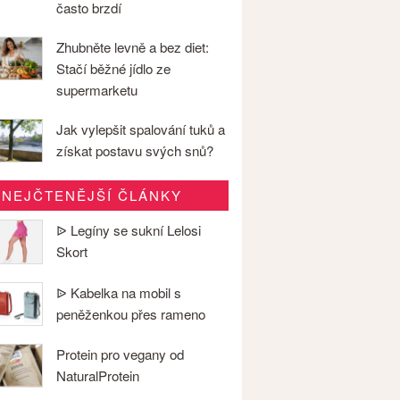
často brzdí
Zhubněte levně a bez diet:
Stačí běžné jídlo ze
supermarketu
Jak vylepšit spalování tuků a
získat postavu svých snů?
NEJČTENĚJŠÍ ČLÁNKY
ᐉ Legíny se sukní Lelosi
Skort
ᐉ Kabelka na mobil s
peněženkou přes rameno
Protein pro vegany od
NaturalProtein