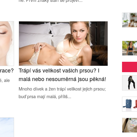
erace?
Trápí vás velikost vašich prsou? I
malá nebo nesouměrná jsou pěkná!
é, ale
Mnoho dívek a žen trápí velikost jejich prsou;
buď prsa mají malá, příliš...