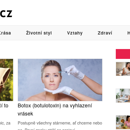
Krása
Životní styl
Vztahy
Zdraví
H
í to
Botox (botulotoxin) na vyhlazení
vrásek
ic, za
Postupně všechny stárneme, ať chceme nebo
ne. První znaky stáří se projeví...