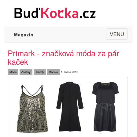
Toggle
MENU
Magazín
navigation
Primark - značková móda za pár
kaček
Móda
Značky
Trendy
Monika
1. ledna 2015