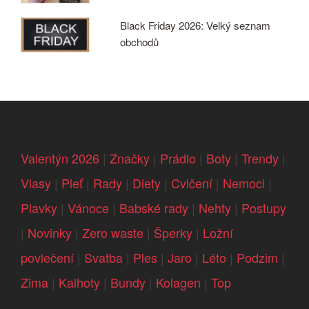
Black Friday 2026: Velký seznam
obchodů
Valentýn 2026
|
Značky
|
Prádlo
|
Boty
|
Trendy
|
Vlasy
|
Pleť
|
Rady
|
Diety
|
Cvičení
|
Nemoci
|
Plavky
|
Vánoce
|
Babské rady
|
Nehty
|
Postupy
|
Novinky
|
Zero waste
|
Šperky
|
Ložní
povlečení
|
Svatba
|
Ples
|
Jaro
|
Léto
|
Podzim
|
Zima
|
Kalhoty
|
Bundy
|
Kolagen
|
Top