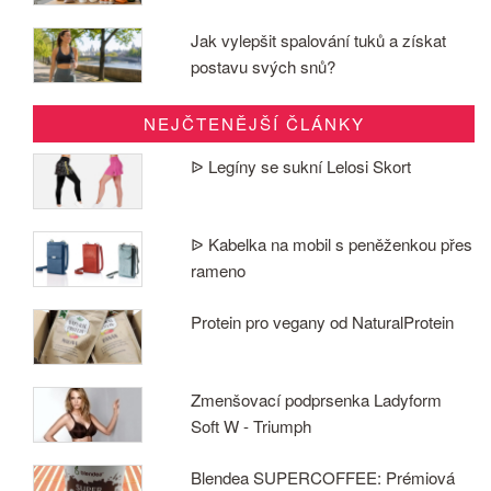
Jak vylepšit spalování tuků a získat
postavu svých snů?
NEJČTENĚJŠÍ ČLÁNKY
ᐉ Legíny se sukní Lelosi Skort
ᐉ Kabelka na mobil s peněženkou přes
rameno
Protein pro vegany od NaturalProtein
Zmenšovací podprsenka Ladyform
Soft W - Triumph
Blendea SUPERCOFFEE: Prémiová