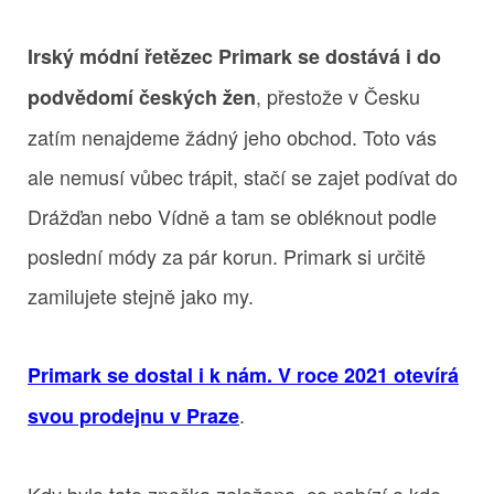
Irský módní řetězec Primark se dostává i do
, přestože v Česku
podvědomí českých žen
zatím nenajdeme žádný jeho obchod. Toto vás
ale nemusí vůbec trápit, stačí se zajet podívat do
Drážďan nebo Vídně a tam se obléknout podle
poslední módy za pár korun. Primark si určitě
zamilujete stejně jako my.
Primark se dostal i k nám. V roce 2021 otevírá
.
svou prodejnu v Praze
Kdy byla tato značka založena, co nabízí a kde