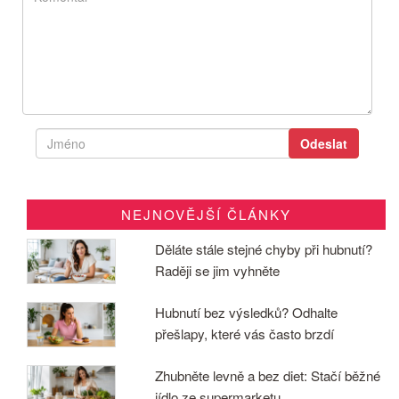
NEJNOVĚJŠÍ ČLÁNKY
Děláte stále stejné chyby při hubnutí?
Raději se jim vyhněte
Hubnutí bez výsledků? Odhalte
přešlapy, které vás často brzdí
Zhubněte levně a bez diet: Stačí běžné
jídlo ze supermarketu