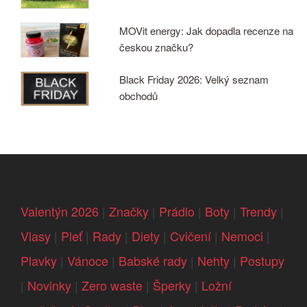
MOVit energy: Jak dopadla recenze na
českou značku?
Black Friday 2026: Velký seznam
obchodů
Valentýn 2026
|
Značky
|
Prádlo
|
Boty
|
Trendy
|
Vlasy
|
Pleť
|
Rady
|
Diety
|
Cvičení
|
Nemoci
|
Plavky
|
Vánoce
|
Babské rady
|
Nehty
|
Postupy
|
Novinky
|
Zero waste
|
Šperky
|
Ložní