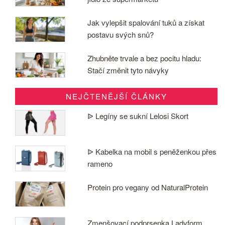
Jak vylepšit spalování tuků a získat
postavu svých snů?
Zhubněte trvale a bez pocitu hladu:
Stačí změnit tyto návyky
NEJČTENĚJŠÍ ČLÁNKY
ᐉ Legíny se sukní Lelosi Skort
ᐉ Kabelka na mobil s peněženkou přes
rameno
Protein pro vegany od NaturalProtein
Zmenšovací podprsenka Ladyform