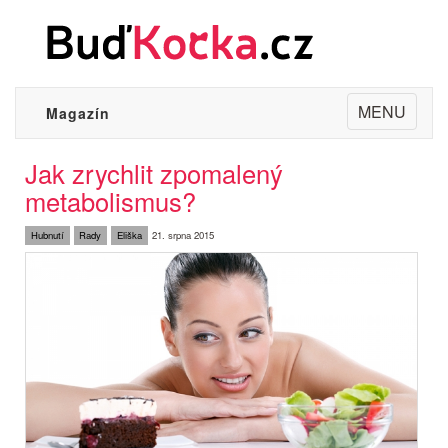
Toggle
MENU
Magazín
navigation
Jak zrychlit zpomalený
metabolismus?
Hubnutí
Rady
Eliška
21. srpna 2015