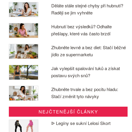
Děláte stále stejné chyby při hubnutí?
Raději se jim vyhněte
Hubnutí bez výsledků? Odhalte
přešlapy, které vás často brzdí
Zhubněte levně a bez diet: Stačí běžné
jídlo ze supermarketu
Jak vylepšit spalování tuků a získat
postavu svých snů?
Zhubněte trvale a bez pocitu hladu:
Stačí změnit tyto návyky
NEJČTENĚJŠÍ ČLÁNKY
ᐉ Legíny se sukní Lelosi Skort