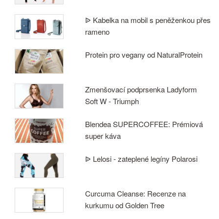
ᐉ Kabelka na mobil s peněženkou přes
rameno
Protein pro vegany od NaturalProtein
Zmenšovací podprsenka Ladyform
Soft W - Triumph
Blendea SUPERCOFFEE: Prémiová
super káva
ᐉ Lelosi - zateplené legíny Polarosi
Curcuma Cleanse: Recenze na
kurkumu od Golden Tree