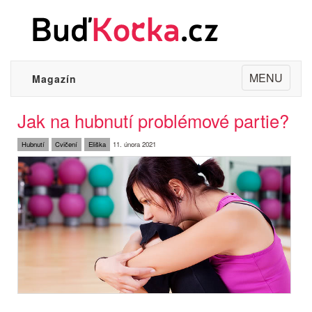
Toggle
MENU
Magazín
navigation
Jak na hubnutí problémové partie?
Hubnutí
Cvičení
Eliška
11. února 2021