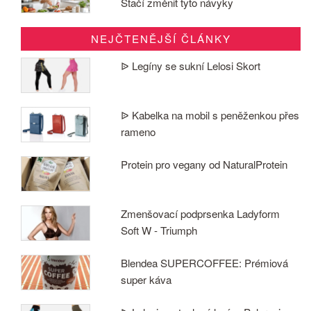
Stačí změnit tyto návyky
NEJČTENĚJŠÍ ČLÁNKY
ᐉ Legíny se sukní Lelosi Skort
ᐉ Kabelka na mobil s peněženkou přes
rameno
Protein pro vegany od NaturalProtein
Zmenšovací podprsenka Ladyform
Soft W - Triumph
Blendea SUPERCOFFEE: Prémiová
super káva