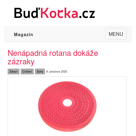
Toggle
MENU
Magazín
navigation
Nenápadná rotana dokáže
zázraky
Zdraví
Cvičení
Soňa
8. prosince 2023