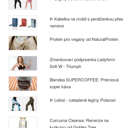
ᐉ Kabelka na mobil s peněženkou přes
rameno
Protein pro vegany od NaturalProtein
Zmenšovací podprsenka Ladyform
Soft W - Triumph
Blendea SUPERCOFFEE: Prémiová
super káva
ᐉ Lelosi - zateplené legíny Polarosi
Curcuma Cleanse: Recenze na
kurkumu od Golden Tree