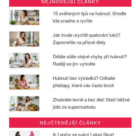
NEJNOVĚJŠÍ ČLÁNKY
15 ověřených tipů na hubnutí: Shoďte
kila snadno a rychle
Jak trvale urychlit spalování tuků?
Zapomeňte na přísné diety
Děláte stále stejné chyby při hubnutí?
Raději se jim vyhněte
Hubnutí bez výsledků? Odhalte
přešlapy, které vás často brzdí
Zhubněte levně a bez diet: Stačí běžné
jídlo ze supermarketu
NEJČTENĚJŠÍ ČLÁNKY
ᐉ Legíny se sukní Lelosi Skort