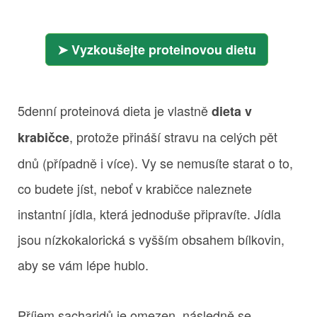
Vyzkoušejte proteinovou dietu
5denní proteinová dieta je vlastně
dieta v
, protože přináší stravu na celých pět
krabičce
dnů (případně i více). Vy se nemusíte starat o to,
co budete jíst, neboť v krabičce naleznete
instantní jídla, která jednoduše připravíte. Jídla
jsou nízkokalorická s vyšším obsahem bílkovin,
aby se vám lépe hublo.
Příjem sacharidů je omezen, následně se