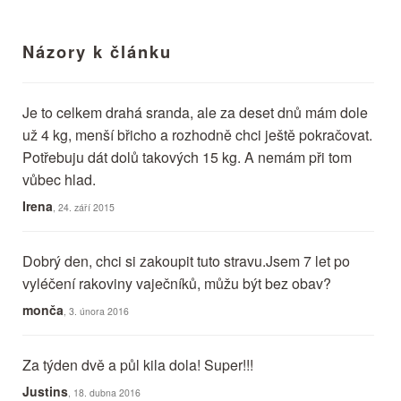
Názory k článku
Je to celkem drahá sranda, ale za deset dnů mám dole
už 4 kg, menší břicho a rozhodně chci ještě pokračovat.
Potřebuju dát dolů takových 15 kg. A nemám při tom
vůbec hlad.
Irena
, 24. září 2015
Dobrý den, chci si zakoupit tuto stravu.Jsem 7 let po
vyléčení rakoviny vaječníků, můžu být bez obav?
monča
, 3. února 2016
Za týden dvě a půl kila dola! Super!!!
Justins
, 18. dubna 2016