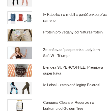
ᐉ Kabelka na mobil s peněženkou přes
rameno
Protein pro vegany od NaturalProtein
Zmenšovací podprsenka Ladyform
Soft W - Triumph
Blendea SUPERCOFFEE: Prémiová
super káva
ᐉ Lelosi - zateplené legíny Polarosi
Curcuma Cleanse: Recenze na
kurkumu od Golden Tree