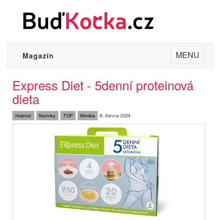
Toggle
MENU
Magazín
navigation
Express Diet - 5denní proteinová
dieta
Hubnutí
Novinky
TOP
Monika
8. června 2024