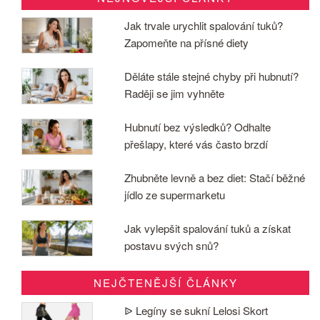
Jak trvale urychlit spalování tuků?
Zapomeňte na přísné diety
Děláte stále stejné chyby při hubnutí?
Raději se jim vyhněte
Hubnutí bez výsledků? Odhalte
přešlapy, které vás často brzdí
Zhubněte levně a bez diet: Stačí běžné
jídlo ze supermarketu
Jak vylepšit spalování tuků a získat
postavu svých snů?
NEJČTENĚJŠÍ ČLÁNKY
ᐉ Legíny se sukní Lelosi Skort