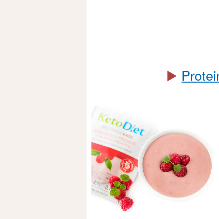
▶️
Protei