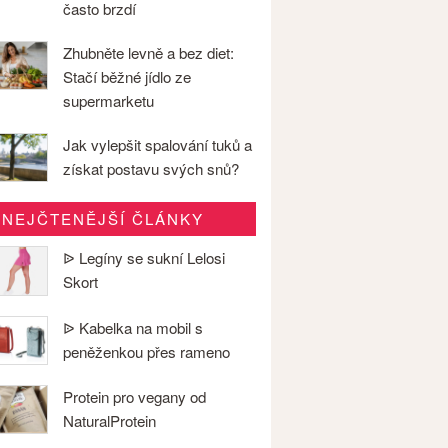
často brzdí
Zhubněte levně a bez diet:
Stačí běžné jídlo ze
supermarketu
Jak vylepšit spalování tuků a
získat postavu svých snů?
NEJČTENĚJŠÍ ČLÁNKY
ᐉ Legíny se sukní Lelosi
Skort
ᐉ Kabelka na mobil s
peněženkou přes rameno
Protein pro vegany od
NaturalProtein