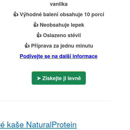
vanilka
👍 Výhodné balení obsahuje 10 porcí
👍 Neobsahuje lepek
👍 Oslazeno stévií
👍 Příprava za jednu minutu
Podívejte se na další informace
Získejte ji levně
vé kaše NaturalProtein