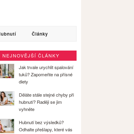
ubnutí
Články
NEJNOVĚJŠÍ ČLÁNKY
Jak trvale urychlit spalování
tuků? Zapomeňte na přísné
diety
Děláte stále stejné chyby při
hubnutí? Raději se jim
vyhněte
Hubnutí bez výsledků?
Odhalte přešlapy, které vás