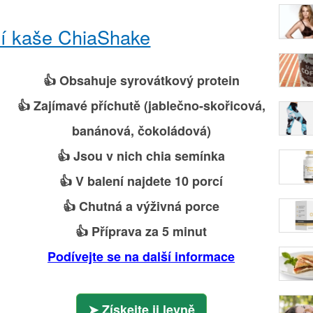
ní kaše ChiaShake
👍 Obsahuje syrovátkový protein
👍 Zajímavé příchutě (jablečno-skořicová,
banánová, čokoládová)
👍 Jsou v nich chia semínka
👍 V balení najdete 10 porcí
👍 Chutná a výživná porce
👍 Příprava za 5 minut
Podívejte se na další informace
Získejte ji levně