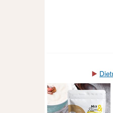
▶️
Diet