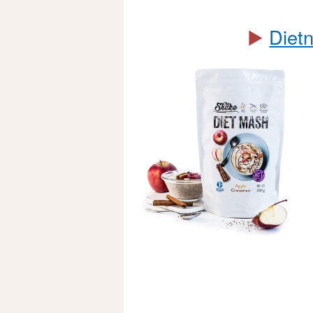
▶️
Diet