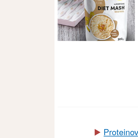
▶️
Proteino