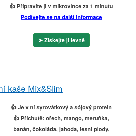
👍 Připravíte ji v mikrovlnce za 1 minutu
Podívejte se na další informace
Získejte ji levně
ní kaše Mix&Slim
👍 Je v ní syrovátkový a sójový protein
👍 Příchutě: ořech, mango, meruňka,
banán, čokoláda, jahoda, lesní plody,