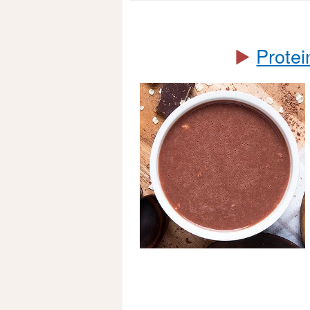
▶️
Protei