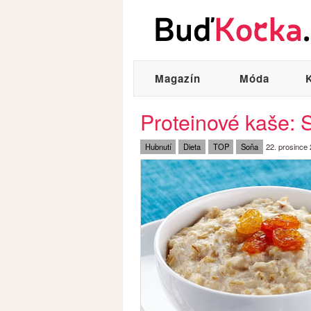
Magazín
Móda
Proteinové kaše: S
Hubnutí
Dieta
TOP
Soňa
22. prosince