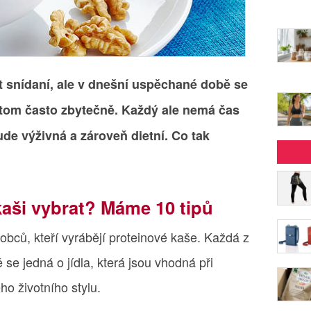
 snídaní, ale v dnešní uspěchané době se
itom často zbytečně. Každý ale nemá čas
ude výživná a zároveň dietní. Co tak
?
aši vybrat? Máme 10 tipů
robců, kteří vyrábějí proteinové kaše. Každá z
 se jedná o jídla, která jsou vhodná při
ho životního stylu.