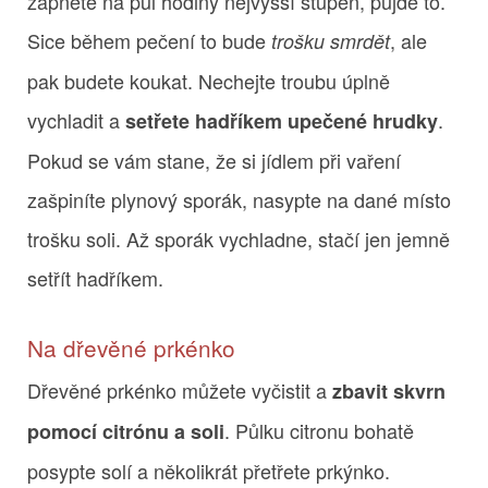
zapnete na půl hodiny nejvyšší stupeň, půjde to.
Sice během pečení to bude
, ale
trošku smrdět
pak budete koukat. Nechejte troubu úplně
vychladit a
.
setřete hadříkem upečené hrudky
Pokud se vám stane, že si jídlem při vaření
zašpiníte plynový sporák, nasypte na dané místo
trošku soli. Až sporák vychladne, stačí jen jemně
setřít hadříkem.
Na dřevěné prkénko
Dřevěné prkénko můžete vyčistit a
zbavit skvrn
. Půlku citronu bohatě
pomocí citrónu a soli
posypte solí a několikrát přetřete prkýnko.