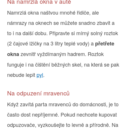
Na namrzlá okna v autě
Namrzlá okna naštvou mnohé řidiče, ale
námrazy na oknech se můžete snadno zbavit a
to i na další dobu. Připravte si mírný solný roztok
(2 čajové lžičky na 3 litry teplé vody) a
přetřete
zevnitř vyždímaným hadrem. Roztok
okna
funguje i na čištění běžných skel, na která se pak
nebude lepit
pyl
.
Na odpuzení mravenců
Když zavítá parta mravenců do domácnosti, je to
často dost nepříjemné. Pokud nechcete kupovat
odpuzovače, vyzkoušejte to levně a přírodně. Na