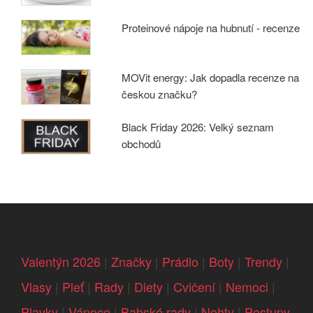
Proteinové nápoje na hubnutí - recenze
MOVit energy: Jak dopadla recenze na
českou značku?
Black Friday 2026: Velký seznam
obchodů
Valentýn 2026
|
Značky
|
Prádlo
|
Boty
|
Trendy
|
Vlasy
|
Pleť
|
Rady
|
Diety
|
Cvičení
|
Nemoci
|
Plavky
|
Vánoce
|
Babské rady
|
Nehty
|
Postupy