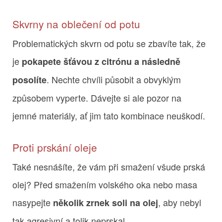
Skvrny na oblečení od potu
Problematických skvrn od potu se zbavíte tak, že
je
pokapete šťávou z citrónu a následně
. Nechte chvíli působit a obvyklým
posolíte
způsobem vyperte. Dávejte si ale pozor na
jemné materiály, ať jim tato kombinace neuškodí.
Proti prskání oleje
Také nesnášíte, že vám při smažení všude prská
olej? Před smažením volského oka nebo masa
nasypejte
, aby nebyl
několik zrnek soli na olej
tak agresivní a tolik neprskal.