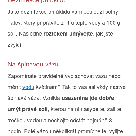
Jako dezinfekce při úklidu vám poslouží solný
nálev, který připravíte z litru teplé vody a 100 g
soli. Následně
, jak jste
roztokem umývejte
zvyklí.
Na špinavou vázu
Zapomínáte pravidelně vyplachovat vázu nebo
měnit
vodu
květinám? Tak to vás asi vždy naštve
špinavá váza. Vzniklá
usazenina jde dobře
, kterou na ni nasypejte, zalijte
umýt právě solí
troškou vodou a nechejte odstát nejméně 8
hodin. Poté vázou několikrát promíchejte, vylijte