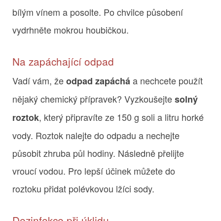
bílým vínem a posolte. Po chvilce působení
vydrhněte mokrou houbičkou.
Na zapáchající odpad
Vadí vám, že
a nechcete použít
odpad zapáchá
nějaký chemický přípravek? Vyzkoušejte
solný
, který připravíte ze 150 g soli a litru horké
roztok
vody. Roztok nalejte do odpadu a nechejte
působit zhruba půl hodiny. Následně přelijte
vroucí vodou. Pro lepší účinek můžete do
roztoku přidat polévkovou lžíci sody.
Dezinfekce při úklidu