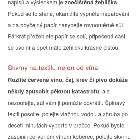
nápisů a výsledkem je
.
znečištěná žehlička
Pokud se to stane, okamžitě vypněte napařování
a na obyčejný papír nasypejte rovnoměrně sůl.
Párkrát přežehlete papír se solí, připečená část
se uvolní a opět máte žehličku krásně čistou.
Skvrny na textilu nejen od vína
Rozlité červené víno, čaj, krev či pivo dokáže
, ale
někdy způsobit pěknou katastrofu
nezoufejte, sůl vám ji pomůže odvrátit. Špinavý
textil posolte, polejte vlažnou vodou a zhruba po
deseti minutách vyperte v pračce. Pokud byste
zašpinili červeném vínem koberec, polejte skvrnu