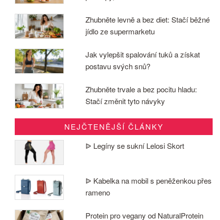
Zhubněte levně a bez diet: Stačí běžné
jídlo ze supermarketu
Jak vylepšit spalování tuků a získat
postavu svých snů?
Zhubněte trvale a bez pocitu hladu:
Stačí změnit tyto návyky
NEJČTENĚJŠÍ ČLÁNKY
ᐉ Legíny se sukní Lelosi Skort
ᐉ Kabelka na mobil s peněženkou přes
rameno
Protein pro vegany od NaturalProtein