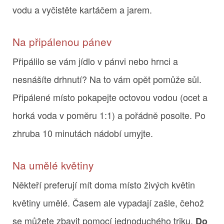
vodu a vyčistěte kartáčem a jarem.
Na připálenou pánev
Připálilo se vám jídlo v pánvi nebo hrnci a
nesnášíte drhnutí? Na to vám opět pomůže sůl.
Připálené místo pokapejte octovou vodou (ocet a
horká voda v poměru 1:1) a pořádně posolte. Po
zhruba 10 minutách nádobí umyjte.
Na umělé květiny
Někteří preferují mít doma místo živých květin
květiny umělé. Časem ale vypadají zašle, čehož
se můžete zbavit pomocí jednoduchého triku.
Do