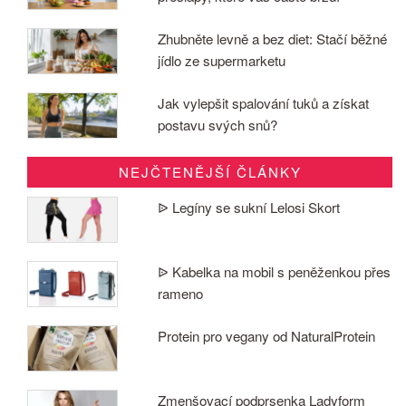
Zhubněte levně a bez diet: Stačí běžné
jídlo ze supermarketu
Jak vylepšit spalování tuků a získat
postavu svých snů?
NEJČTENĚJŠÍ ČLÁNKY
ᐉ Legíny se sukní Lelosi Skort
ᐉ Kabelka na mobil s peněženkou přes
rameno
Protein pro vegany od NaturalProtein
Zmenšovací podprsenka Ladyform