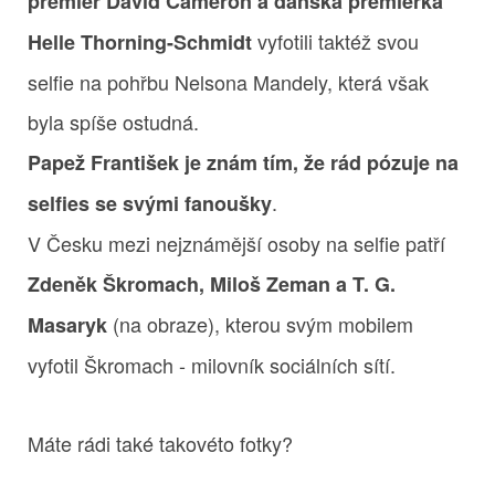
premiér David Cameron a dánská premiérka
vyfotili taktéž svou
Helle Thorning-Schmidt
selfie na pohřbu Nelsona Mandely, která však
byla spíše ostudná.
Papež František je znám tím, že rád pózuje na
.
selfies se svými fanoušky
V Česku mezi nejznámější osoby na selfie patří
Zdeněk Škromach, Miloš Zeman a T. G.
(na obraze), kterou svým mobilem
Masaryk
vyfotil Škromach - milovník sociálních sítí.
Máte rádi také takovéto fotky?