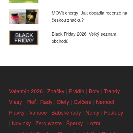
MOVit energy: Jak dopadla recenze na
českou značku?
Black Friday 2026: Velký seznam
obchodů
Valentýn 2026
|
Značky
|
Prádlo
|
Boty
|
Trendy
|
Vlasy
|
Pleť
|
Rady
|
Diety
|
Cvičení
|
Nemoci
|
Plavky
|
Vánoce
|
Babské rady
|
Nehty
|
Postupy
|
Novinky
|
Zero waste
|
Šperky
|
Ložní