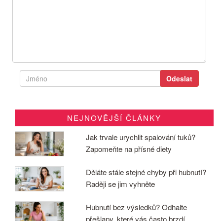
NEJNOVĚJŠÍ ČLÁNKY
Jak trvale urychlit spalování tuků?
Zapomeňte na přísné diety
Děláte stále stejné chyby při hubnutí?
Raději se jim vyhněte
Hubnutí bez výsledků? Odhalte
přešlapy, které vás často brzdí