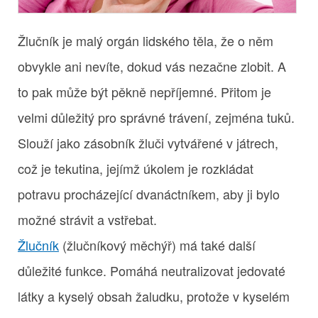
Žlučník je malý orgán lidského těla, že o něm
obvykle ani nevíte, dokud vás nezačne zlobit. A
to pak může být pěkně nepříjemné. Přitom je
velmi důležitý pro správné trávení, zejména tuků.
Slouží jako zásobník žluči vytvářené v játrech,
což je tekutina, jejímž úkolem je rozkládat
potravu procházející dvanáctníkem, aby ji bylo
možné strávit a vstřebat.
Žlučník
(žlučníkový měchýř) má také další
důležité funkce. Pomáhá neutralizovat jedovaté
látky a kyselý obsah žaludku, protože v kyselém