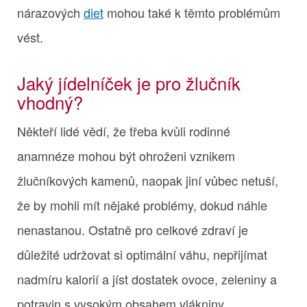
nárazových
diet
mohou také k těmto problémům
vést.
Jaký jídelníček je pro žlučník
vhodný?
Někteří lidé vědí, že třeba kvůli rodinné
anamnéze mohou být ohroženi vznikem
žlučníkových kamenů, naopak jiní vůbec netuší,
že by mohli mít nějaké problémy, dokud náhle
nenastanou. Ostatně pro celkové zdraví je
důležité udržovat si optimální váhu, nepřijímat
nadmíru kalorií a jíst dostatek ovoce, zeleniny a
potravin s vysokým obsahem vlákniny.