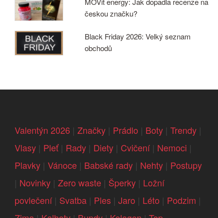
MOVit energy: Jak dopadla recenze na
českou značku?
Black Friday 2026: Velký seznam
obchodů
Valentýn 2026
|
Značky
|
Prádlo
|
Boty
|
Trendy
|
Vlasy
|
Pleť
|
Rady
|
Diety
|
Cvičení
|
Nemoci
|
Plavky
|
Vánoce
|
Babské rady
|
Nehty
|
Postupy
|
Novinky
|
Zero waste
|
Šperky
|
Ložní
povlečení
|
Svatba
|
Ples
|
Jaro
|
Léto
|
Podzim
|
Zima
|
Kalhoty
|
Bundy
|
Kolagen
|
Top