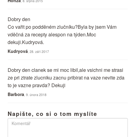
Honza
, 8. srpna 2015
Dobry den
Co vařit po podděném zlučníku?Byla by jsem Vám
vděčná za recepty alespon na týden.Moc
dekuji.Kudryová.
Kudryová
, 28. září 2017
Dobry den clanek se mi moc libil,ale vsichni me strasi
ze pri ztrate zlucniku zacnu pribirat na vaze nevite zda
to je vazne pravda? Dekuji
Barbora
, 9. února 2018
Napište, co si o tom myslíte