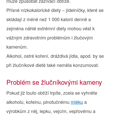
může způsobat zažívací obtíže.
Přísné nízkokalorické diety – jídelníčky, které se
skládají z méně než 1 000 kalorií denně a
zejména náhlé extrémní diety mohou vést k
vážným zdravotním problémům i žlučovým
kamenům.
Alkohol, ostré koření, dráždivá jídla, apod. by se
při žlučníkové dietě také neměla konzumovat.
Problém se žlučníkovými kameny
Pokud již touto obtíží trpíte, zcela se vyhněte
alkoholu, kofeinu, plnotučnému
mléku
a
výrobkům z něj, lepku, vejcím, vepřovému a