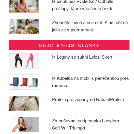
Hubnutí bez výsledků? Odhalte
přešlapy, které vás často brzdí
Zhubněte levně a bez diet: Stačí běžné
jídlo ze supermarketu
NEJČTENĚJŠÍ ČLÁNKY
ᐉ Legíny se sukní Lelosi Skort
ᐉ Kabelka na mobil s peněženkou přes
rameno
Protein pro vegany od NaturalProtein
Zmenšovací podprsenka Ladyform
Soft W - Triumph