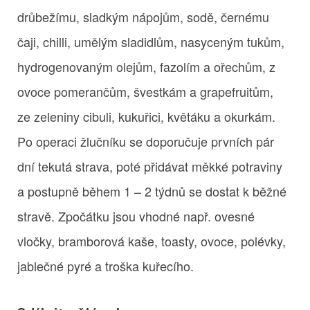
drůbežímu, sladkým nápojům, sodě, černému
čaji, chilli, umělým sladidlům, nasyceným tukům,
hydrogenovaným olejům, fazolím a ořechům, z
ovoce pomerančům, švestkám a grapefruitům,
ze zeleniny cibuli, kukuřici, květáku a okurkám.
Po operaci žlučníku se doporučuje prvních pár
dní tekutá strava, poté přidávat měkké potraviny
a postupně během 1 – 2 týdnů se dostat k běžné
stravě. Zpočátku jsou vhodné např. ovesné
vločky, bramborová kaše, toasty, ovoce, polévky,
jablečné pyré a troška kuřecího.