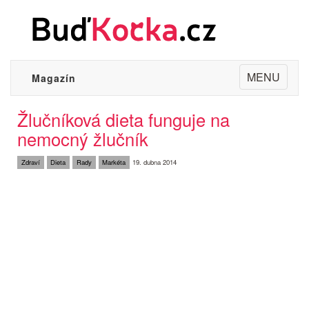
Toggle
MENU
Magazín
navigation
Žlučníková dieta funguje na
nemocný žlučník
Zdraví
Dieta
Rady
Markéta
19. dubna 2014