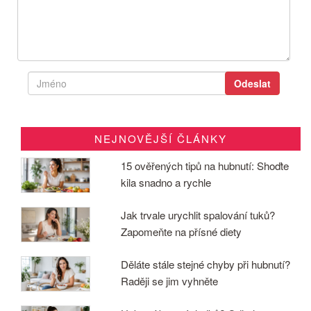
NEJNOVĚJŠÍ ČLÁNKY
15 ověřených tipů na hubnutí: Shoďte
kila snadno a rychle
Jak trvale urychlit spalování tuků?
Zapomeňte na přísné diety
Děláte stále stejné chyby při hubnutí?
Raději se jim vyhněte