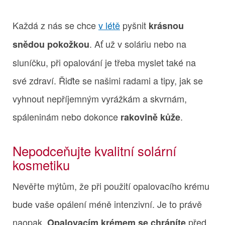
Každá z nás se chce
v létě
pyšnit
krásnou
. Ať už v soláriu nebo na
snědou pokožkou
sluníčku, při opalování je třeba myslet také na
své zdraví. Řiďte se našimi radami a tipy, jak se
vyhnout nepříjemným vyrážkám a skvrnám,
spáleninám nebo dokonce
.
rakovině kůže
Nepodceňujte kvalitní solární
kosmetiku
Nevěřte mýtům, že při použití opalovacího krému
bude vaše opálení méně intenzivní. Je to právě
naopak.
před
Opalovacím krémem se chráníte