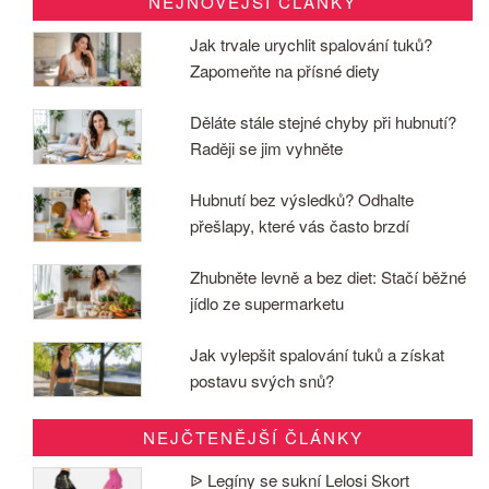
NEJNOVĚJŠÍ ČLÁNKY
Jak trvale urychlit spalování tuků?
Zapomeňte na přísné diety
Děláte stále stejné chyby při hubnutí?
Raději se jim vyhněte
Hubnutí bez výsledků? Odhalte
přešlapy, které vás často brzdí
Zhubněte levně a bez diet: Stačí běžné
jídlo ze supermarketu
Jak vylepšit spalování tuků a získat
postavu svých snů?
NEJČTENĚJŠÍ ČLÁNKY
ᐉ Legíny se sukní Lelosi Skort