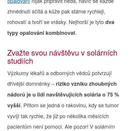
opalování
nijak připravit nedá, navíc se každé
zhnědnutí sčítá a kůže pak stárne rychleji,
rohovatí a tvoří se vrásky. Nejhorší je tyto
dva
.
typy opalování kombinovat
Zvažte svou návštěvu v solárních
studiích
Výzkumy lékařů a odborných vědců potvrzují
dřívější domněnky –
riziko vzniku zhoubných
nádorů je u lidí navštěvujících solária o 75 %
. Přitom se jedná o rakovinu, kdy se tumor
vyšší
vyvíjí tak rychle, že již po několika měsících
pacientům není pomoci. Ale pozor! V solárním