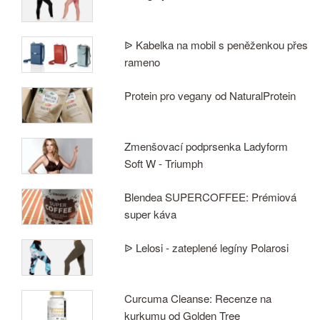
ᐉ Kabelka na mobil s peněženkou přes
rameno
Protein pro vegany od NaturalProtein
Zmenšovací podprsenka Ladyform
Soft W - Triumph
Blendea SUPERCOFFEE: Prémiová
super káva
ᐉ Lelosi - zateplené legíny Polarosi
Curcuma Cleanse: Recenze na
kurkumu od Golden Tree