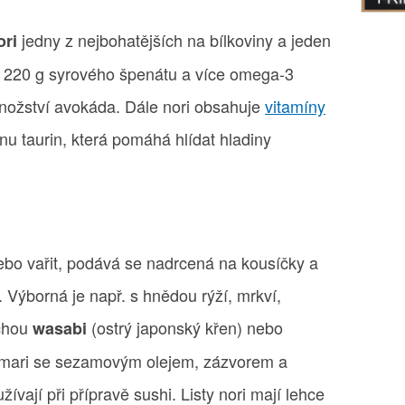
jedny z nejbohatějších na bílkoviny a jeden
ori
ako 220 g syrového špenátu a více omega-3
nožství avokáda. Dále nori obsahuje
vitamíny
nu taurin, která pomáhá hlídat hladiny
o vařit, podává se nadrcená na kousíčky a
 Výborná je např. s hnědou rýží, mrkví,
chou
(ostrý japonský křen) nebo
wasabi
mari se sezamovým olejem, zázvorem a
vají při přípravě sushi. Listy nori mají lehce