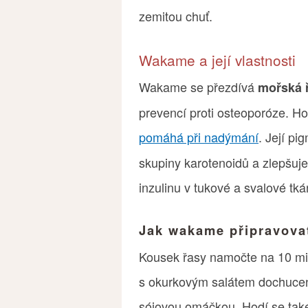
zemitou chuť.
Wakame a její vlastnosti
Wakame se přezdívá
mořská 
prevencí proti osteoporóze. Ho
pomáhá při nadýmání
. Její p
skupiny karotenoidů a zlepšuje 
inzulinu v tukové a svalové tká
Jak wakame připravova
Kousek řasy namočte na 10 mi
s okurkovým salátem dochuce
sójovou omáčkou. Hodí se ta