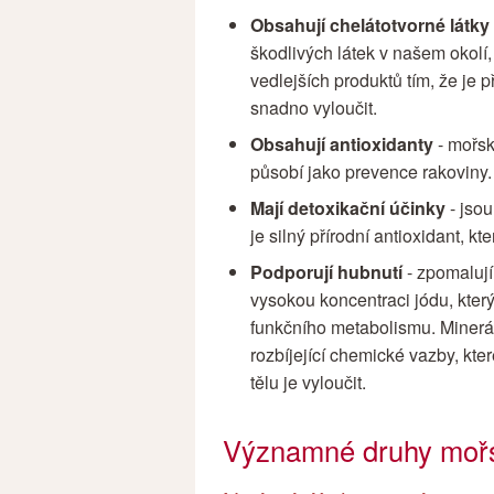
Obsahují chelátotvorné látky
škodlivých látek v našem okolí, 
vedlejších produktů tím, že je
snadno vyloučit.
Obsahují antioxidanty
- mořsk
působí jako prevence rakoviny.
Mají detoxikační účinky
- jso
je silný přírodní antioxidant, k
Podporují hubnutí
- zpomalují
vysokou koncentraci jódu, kter
funkčního metabolismu. Minerál
rozbíjející chemické vazby, kte
tělu je vyloučit.
Významné druhy mořs