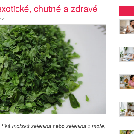
xotické, chutné a zdravé
017
 říká
nebo
,
mořská zelenina
zelenina z moře