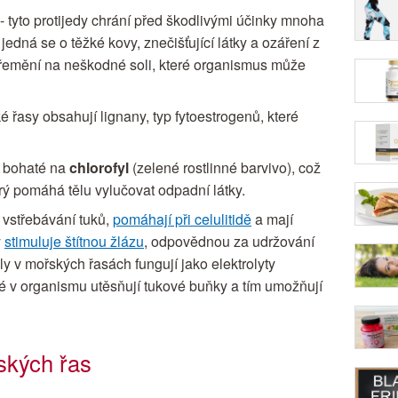
- tyto protijedy chrání před škodlivými účinky mnoha
jedná se o těžké kovy, znečišťující látky a ozáření z
 přemění na neškodné soli, které organismus může
é řasy obsahují lignany, typ fytoestrogenů, které
u bohaté na
chlorofyl
(zelené rostlinné barvivo), což
terý pomáhá tělu vylučovat odpadní látky.
 vstřebávání tuků,
pomáhají při celulitidě
a mají
ý
stimuluje štítnou žlázu
, odpovědnou za udržování
y v mořských řasách fungují jako elektrolyty
ré v organismu utěsňují tukové buňky a tím umožňují
kých řas