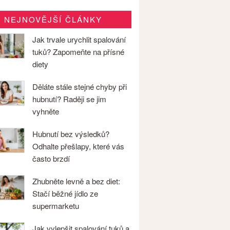
NEJNOVĚJŠÍ ČLÁNKY
Jak trvale urychlit spalování
tuků? Zapomeňte na přísné
diety
Děláte stále stejné chyby při
hubnutí? Raději se jim
vyhněte
Hubnutí bez výsledků?
Odhalte přešlapy, které vás
často brzdí
Zhubněte levně a bez diet:
Stačí běžné jídlo ze
supermarketu
Jak vylepšit spalování tuků a