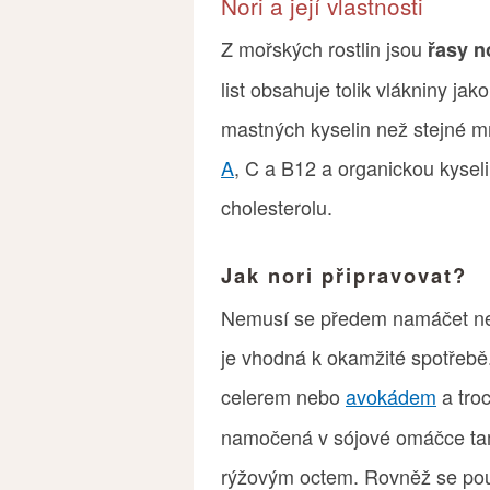
Nori a její vlastnosti
Z mořských rostlin jsou
řasy n
list obsahuje tolik vlákniny j
mastných kyselin než stejné m
A
, C a B12 a organickou kyseli
cholesterolu.
Jak nori připravovat?
Nemusí se předem namáčet neb
je vhodná k okamžité spotřebě.
celerem nebo
avokádem
a tro
namočená v sójové omáčce ta
rýžovým octem. Rovněž se použí