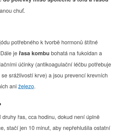
anou chuť.
 jódu potřebného k tvorbě hormonů štítné
 Dále je
bohatá na fukoidan a
řasa kombu
lačními účinky (antikoagulační léčbu potřebuje
 se srážlivostí krve) a jsou prevencí krevních
nich ani
železo
.
?
tní druhy řas, cca hodinu, dokud není úplně
e, stačí jen 10 minut, aby nepřehlušila ostatní