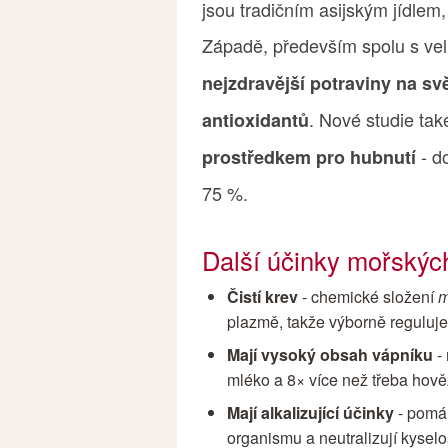
jsou tradičním asijským jídlem,
Západě, především spolu s vel
nejzdravější potraviny na svě
. Nové studie tak
antioxidantů
- do
prostředkem pro hubnutí
75 %.
Další účinky mořskýc
Čistí krev
- chemické složení
m
plazmě, takže výborně reguluje a
Mají vysoký obsah vápníku
- 
mléko a 8× více než třeba hově
Mají alkalizující účinky
- pomáh
organismu a neutralizují kyselo