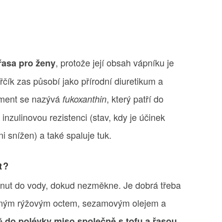
, protože její obsah vápníku je
řasa pro ženy
řčík zas působí jako přírodní diuretikum a
igment se nazývá
, který patří do
fukoxanthin
inzulinovou rezistenci (stav, kdy je účinek
ni snížen) a také spaluje tuk.
t?
nut do vody, dokud nezměkne. Je dobrá třeba
ným rýžovým octem, sezamovým olejem a
ké
do polévky miso společně s tofu a řasou