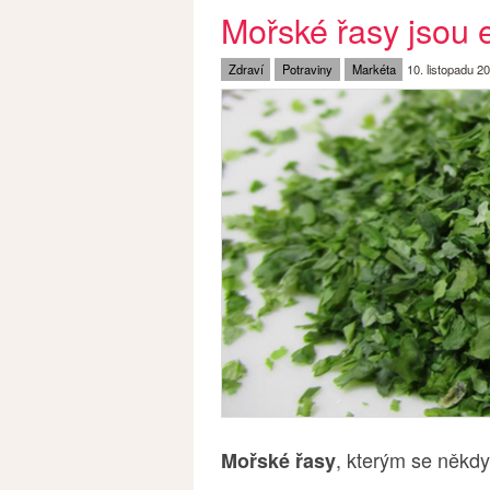
Mořské řasy jsou e
Zdraví
Potraviny
Markéta
10. listopadu 2
, kterým se někdy
Mořské řasy