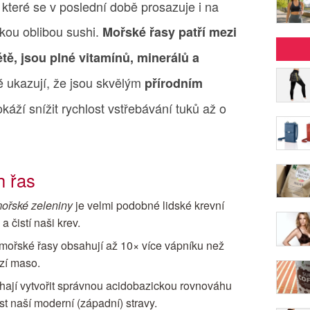
 které se v poslední době prosazuje i na
kou oblibou sushi.
Mořské řasy patří mezi
tě, jsou plné vitamínů, minerálů a
é ukazují, že jsou skvělým
přírodním
káží snížit rychlost vstřebávání tuků až o
h řas
ořské zeleniny
je velmi podobné lidské krevní
 čistí naši krev.
mořské řasy obsahují až 10× více vápníku než
zí maso.
ají vytvořit správnou acidobazickou rovnováhu
st naší moderní (západní) stravy.