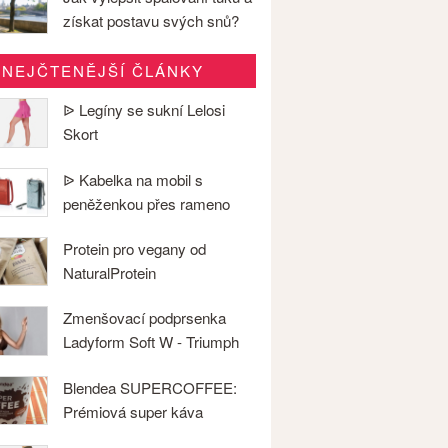
získat postavu svých snů?
NEJČTENĚJŠÍ ČLÁNKY
ᐉ Legíny se sukní Lelosi
Skort
ᐉ Kabelka na mobil s
peněženkou přes rameno
Protein pro vegany od
NaturalProtein
Zmenšovací podprsenka
Ladyform Soft W - Triumph
Blendea SUPERCOFFEE:
Prémiová super káva