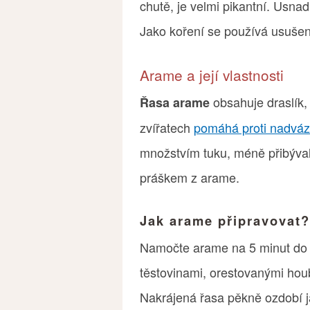
chutě, je velmi pikantní. Usnad
Jako koření se používá usušen
Arame a její vlastnosti
obsahuje draslík, 
Řasa arame
zvířatech
pomáhá proti nadvá
množstvím tuku, méně přibývaly
práškem z arame.
Jak arame připravovat?
Namočte arame na 5 minut do s
těstovinami, orestovanými houb
Nakrájená řasa pěkně ozdobí j