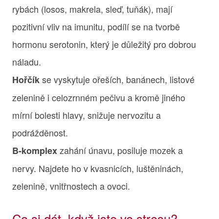
rybách (losos, makrela, sleď, tuňák), mají
pozitivní vliv na imunitu, podílí se na tvorbě
hormonu serotonin, který je důležitý pro dobrou
náladu.
se vyskytuje ořeších, banánech, listové
Hořčík
zelenině i celozrnném pečivu a kromě jiného
mírní bolesti hlavy, snižuje nervozitu a
podrážděnost.
zahání únavu, posiluje mozek a
B-komplex
nervy. Najdete ho v kvasnicích, luštěninách,
zelenině, vnitřnostech a ovoci.
Co si dát, když jste ve stresu?