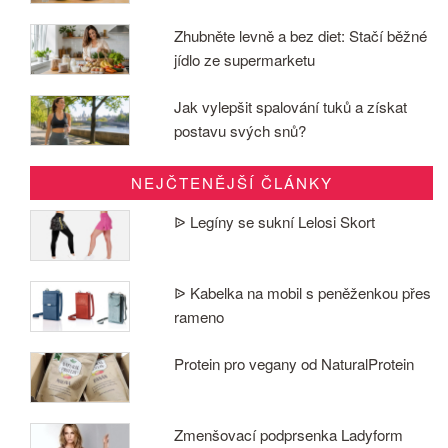
Zhubněte levně a bez diet: Stačí běžné
jídlo ze supermarketu
Jak vylepšit spalování tuků a získat
postavu svých snů?
NEJČTENĚJŠÍ ČLÁNKY
ᐉ Legíny se sukní Lelosi Skort
ᐉ Kabelka na mobil s peněženkou přes
rameno
Protein pro vegany od NaturalProtein
Zmenšovací podprsenka Ladyform