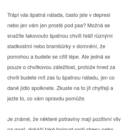
Trápí vás špatná nálada, často jste v depresi
nebo jen vám jen prostě pod psa? Možná se
snažíte takovouto špatnou chvíli řešit různými
sladkostmi nebo brambůrky v domnění, že
pomohou a budete se cítit lépe. Ale jedná se
pouze o chvilkovou záležitost, protože hned za
chvíli budete mít zas tu špatnou náladu, jen co
dané jídlo spolknete. Zkuste na to jít chytřeji a
jezte to, co vám opravdu pomůže.
Je známé, že některé potraviny mají pozitivní vliv
na mysl, dokáží také bojovat proti stresu nebo