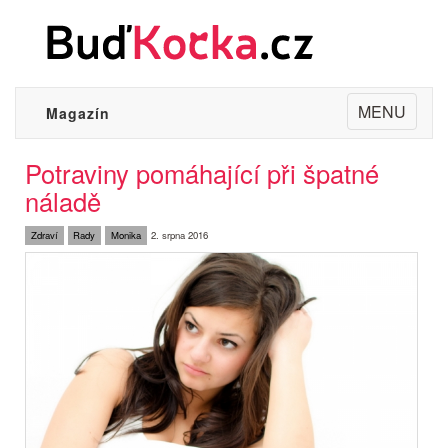
Toggle
MENU
Magazín
navigation
Potraviny pomáhající při špatné
náladě
Zdraví
Rady
Monika
2. srpna 2016