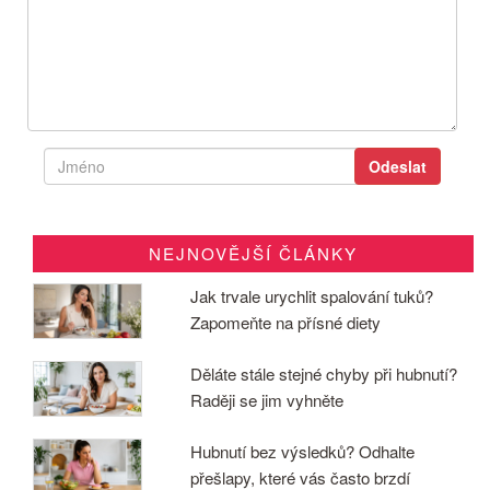
NEJNOVĚJŠÍ ČLÁNKY
Jak trvale urychlit spalování tuků?
Zapomeňte na přísné diety
Děláte stále stejné chyby při hubnutí?
Raději se jim vyhněte
Hubnutí bez výsledků? Odhalte
přešlapy, které vás často brzdí