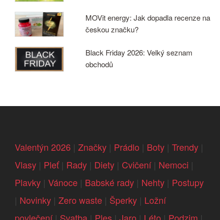
MOVit energy: Jak dopadla recenze na
českou značku?
Black Friday 2026: Velký seznam
obchodů
Valentýn 2026
|
Značky
|
Prádlo
|
Boty
|
Trendy
|
Vlasy
|
Pleť
|
Rady
|
Diety
|
Cvičení
|
Nemoci
|
Plavky
|
Vánoce
|
Babské rady
|
Nehty
|
Postupy
|
Novinky
|
Zero waste
|
Šperky
|
Ložní
povlečení
|
Svatba
|
Ples
|
Jaro
|
Léto
|
Podzim
|