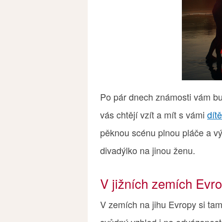
Po pár dnech známosti vám budo
vás chtějí vzít a mít s vámi
dítě
pěknou scénu plnou pláče a výč
divadýlko na jinou ženu.
V jižních zemích Evr
V zemích na jihu Evropy si tam