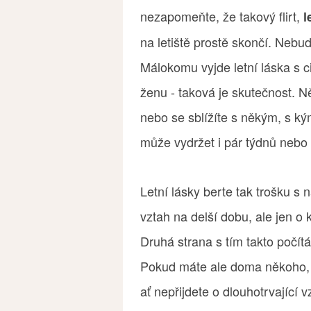
nezapomeňte, že takový flirt,
l
na letiště prostě skončí. Nebuď
Málokomu vyjde letní láska s c
ženu - taková je skutečnost. 
nebo se sblížíte s někým, s ký
může vydržet i pár týdnů nebo
Letní lásky berte tak trošku 
vztah na delší dobu, ale jen o 
Druhá strana s tím takto počítá,
Pokud máte ale doma někoho, kd
ať nepřijdete o dlouhotrvající v