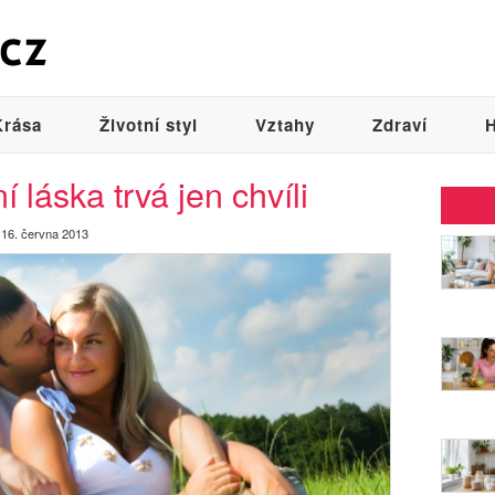
Krása
Životní styl
Vztahy
Zdraví
H
 láska trvá jen chvíli
16. června 2013