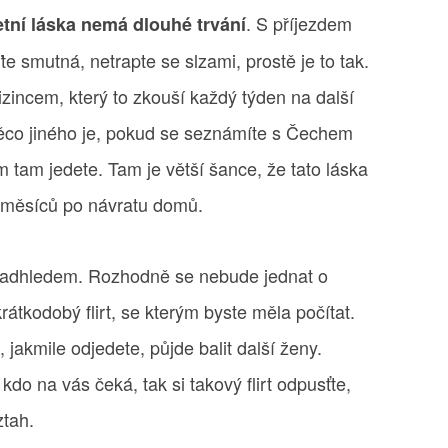
. S příjezdem
etní láska nemá dlouhé trvání
te smutná, netrapte se slzami, prostě je to tak.
izincem, který to zkouší každý týden na další
Něco jiného je, pokud se seznámíte s Čechem
m tam jedete. Tam je větší šance, že tato láska
 měsíců po návratu domů.
s nadhledem. Rozhodně se nebude jednat o
krátkodobý flirt, se kterým byste měla počítat.
 jakmile odjedete, půjde balit další ženy.
o na vás čeká, tak si takový flirt odpusťte,
ztah.