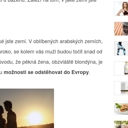
aké jste zemi. V oblíbených arabských zemích,
aroko, se kolem vás muži budou točit snad od
ůvodu, že pěkná žena, obzvláště blondýna, je
du
.
možnosti se odstěhovat do Evropy