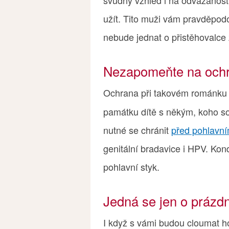
svůdný vzhled i na odvázanost 
užít. Tito muži vám pravděpo
nebude jednat o přistěhovalce z
Nezapomeňte na och
Ochrana při takovém románk
památku dítě s někým, koho sot
nutné se chránit
před pohlavn
genitální bradavice i HPV. Kon
pohlavní styk.
Jedná se jen o prázdni
I když s vámi budou cloumat h