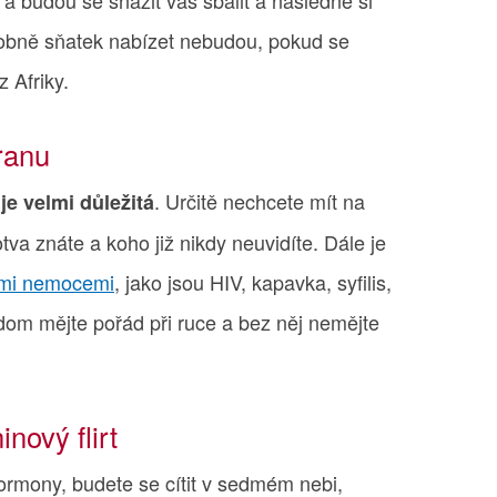
a budou se snažit vás sbalit a následně si
dobně sňatek nabízet nebudou, pokud se
 Afriky.
ranu
u
. Určitě nechcete mít na
je velmi důležitá
va znáte a koho již nikdy neuvidíte. Dále je
ími nemocemi
, jako jsou HIV, kapavka, syfilis,
dom mějte pořád při ruce a bez něj nemějte
nový flirt
ormony, budete se cítit v sedmém nebi,