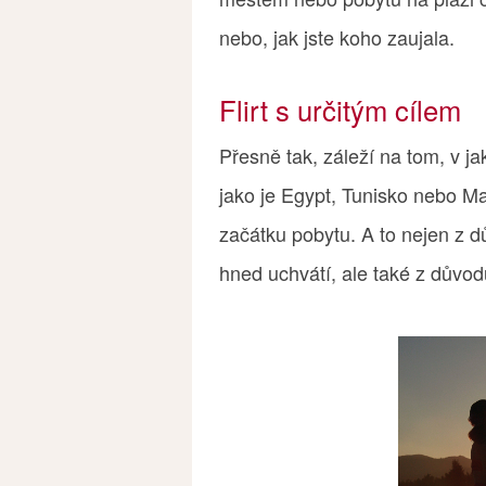
nebo, jak jste koho zaujala.
Flirt s určitým cílem
Přesně tak, záleží na tom, v j
jako je Egypt, Tunisko nebo M
začátku pobytu. A to nejen z d
hned uchvátí, ale také z důvo