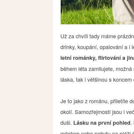
Už za chvíli tady máme prázdni
drinky, koupání, opalování a i 
letní románky, flirtování a j
během léta zamilujete, možná si
láska, tak i většinou s koncem
Je to jako z románu, přiletíte 
okolí. Samozřejmostí jsou i ve
duši.
.
Lásku na první pohled
městem nebo pobytu na pláži či