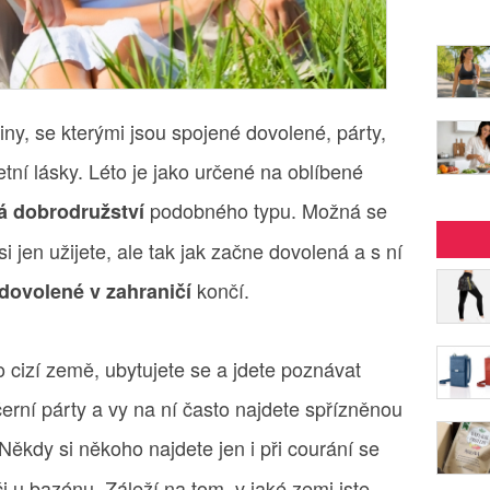
ny, se kterými jsou spojené dovolené, párty,
letní lásky. Léto je jako určené na oblíbené
podobného typu. Možná se
iná dobrodružství
 jen užijete, ale tak jak začne dovolená a s ní
končí.
dovolené v zahraničí
do cizí země, ubytujete se a jdete poznávat
černí párty a vy na ní často najdete spřízněnou
 Někdy si někoho najdete jen i při courání se
 u bazénu. Záleží na tom, v jaké zemi jste