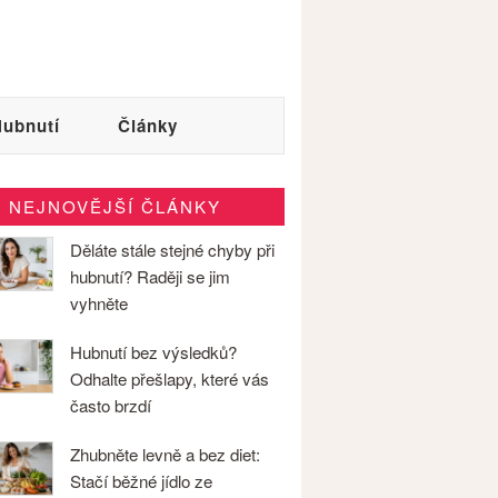
ubnutí
Články
NEJNOVĚJŠÍ ČLÁNKY
Děláte stále stejné chyby při
hubnutí? Raději se jim
vyhněte
Hubnutí bez výsledků?
Odhalte přešlapy, které vás
často brzdí
Zhubněte levně a bez diet:
Stačí běžné jídlo ze