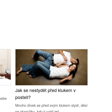
Jak se nestydět před klukem v
posteli?
 sebe
Mnoho dívek se před svým klukem stydí, děsí
se okamžiku, kdy ji uvidí její...