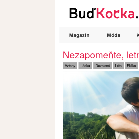
Magazín
Móda
Nezapomeňte, letní
Vztahy
Láska
Dovolená
Léto
Eliška