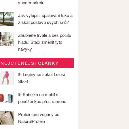
supermarketu
Jak vylepšit spalování tuků a
získat postavu svých snů?
Zhubněte trvale a bez pocitu
hladu: Stačí změnit tyto
návyky
NEJČTENĚJŠÍ ČLÁNKY
ᐉ Legíny se sukní Lelosi
Skort
ᐉ Kabelka na mobil s
peněženkou přes rameno
Protein pro vegany od
NaturalProtein