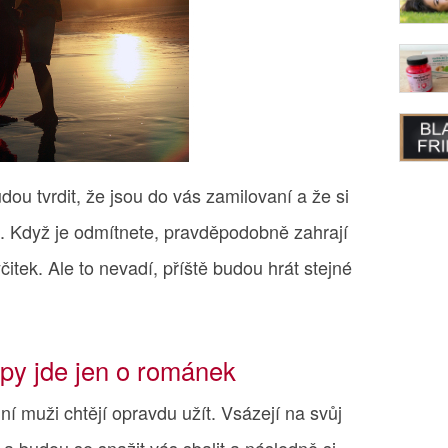
u tvrdit, že jsou do vás zamilovaní a že si
. Když je odmítnete, pravděpodobně zahrají
itek. Ale to nevadí, příště budou hrát stejné
opy jde jen o románek
ní muži chtějí opravdu užít. Vsázejí na svůj